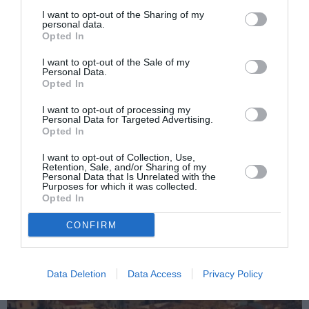
I want to opt-out of the Sharing of my
bucătari amatori.
personal data.
Opted In
I want to opt-out of the Sale of my
Articolul anterior
See
Personal Data.
Locale 2013, rezultate modeste pentru
more
Opted In
candidaţii străini la Roma: Ionela, zisă
I want to opt-out of processing my
NELLY, a luat 1 vot
Personal Data for Targeted Advertising.
Opted In
Următorul articol
Ancheta L’Espresso: ”Cine speculează
I want to opt-out of Collection, Use,
asupra sclavilor români”
Retention, Sale, and/or Sharing of my
Personal Data that Is Unrelated with the
Purposes for which it was collected.
Opted In
AȚI PUTEA DORI DE
CONFIRM
ASEMENEA
Data Deletion
Data Access
Privacy Policy