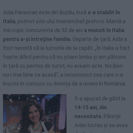
Aida Parascan este din Buzău, însă
s-a stabilit în
Italia
, potrivit site-ului masterchef.protv.ro. Mamă a
trei copii, concurenta de 32 de ani
a muncit în Italia
pentru a-şi întreţine familia.
Departe de ţară, Aida a
fost nevoită să ia lucrurile de la capăt. „În Italia a fost
foarte dificil pentru că nu ştiam limba şi am pătruns
în ţară cu permis de turist, nu aveam acte. Nicăieri
nu-i mai bine ca acasă“, a recunoscut cea care s-a
înscris în concurs cu dorinţa de a reveni în România.
S-a apucat de gătit la
14-15 ani, din
necesitate
. Părinţii
Aidei lucrau şi ea avea