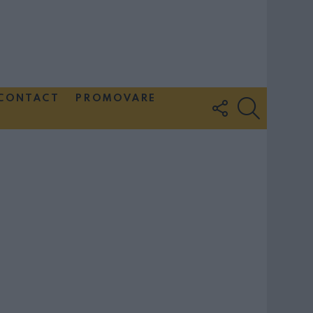
CONTACT
PROMOVARE
FOLLOW
SEARCH
US
Couple Photoshoot Paris