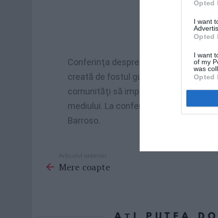
Opted 
I want 
Advertis
Opted 
I want t
Conferinţa despre energie şi sustenabil
of my P
was col
creată de fostul guvernator Arnold Sch
Opted 
comunităţi să implementeze proiecte d
mediului. La conferinţă participă şi p
Barroso.
Articolul anterior
See
Mere coapte
more
AȚI PUTEA D