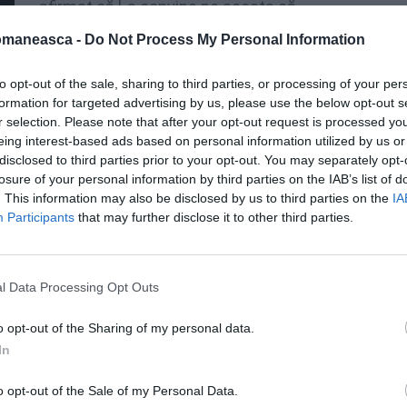
afirmat că l-a convins pe acesta să
vină în
România
pentru a promova
omaneasca -
Do Not Process My Personal Information
proiecte de eficienţă enegetică.
to opt-out of the sale, sharing to third parties, or processing of your per
formation for targeted advertising by us, please use the below opt-out s
Schwarzenegger să vină în România, pentru
r selection. Please note that after your opt-out request is processed y
zenta idei extraordinare, cum e aceasta. Şi el,
eing interest-based ads based on personal information utilized by us or
e cunoscut în toată lumea din filme şi
disclosed to third parties prior to your opt-out. You may separately opt-
losure of your personal information by third parties on the IAB’s list of
 important, cel al eficienţei energetice”, a
. This information may also be disclosed by us to third parties on the
IA
Participants
that may further disclose it to other third parties.
l Data Processing Opt Outs
o opt-out of the Sharing of my personal data.
In
o opt-out of the Sale of my Personal Data.