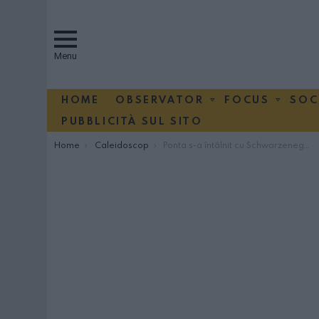
Menu
HOME
OBSERVATOR
FOCUS
SOC
PUBBLICITÀ SUL SITO
You are here:
Home
Caleidoscop
Ponta s-a întâlnit cu Schwarzenegger: L-am convins să vină în România