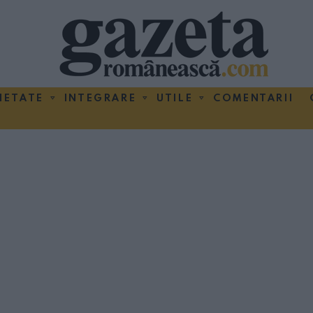
IETATE
INTEGRARE
UTILE
COMENTARII