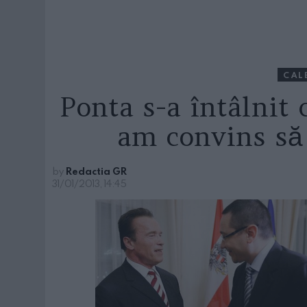
CAL
Ponta s-a întâlnit
am convins să
by
Redactia GR
31/01/2013, 14:45