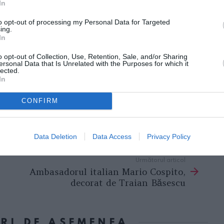
In
to opt-out of processing my Personal Data for Targeted
ing.
In
o opt-out of Collection, Use, Retention, Sale, and/or Sharing
itate, organizată la Viena, este o structură
ersonal Data that Is Unrelated with the Purposes for which it
lected.
warzenegger pentru a sprijini diferite
In
e dezvoltare durabilă şi protejare a
CONFIRM
reşedintele Comisiei Europene, Jose Manuel
Data Deletion
Data Access
Privacy Policy
Următorul articol
Ambasadorul italian Mario Cospito,
decorat de Traian Băsescu
ORI DE ASEMENEA