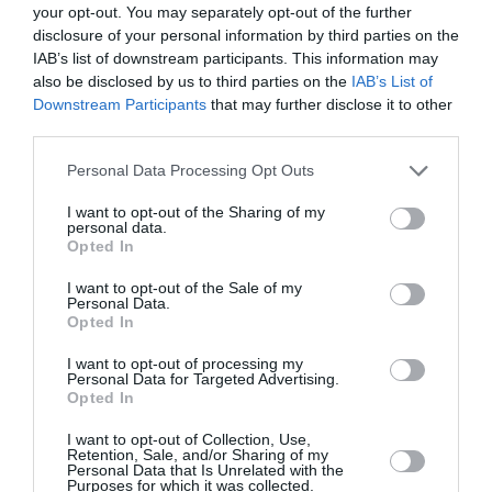
your opt-out. You may separately opt-out of the further
disclosure of your personal information by third parties on the
IAB’s list of downstream participants. This information may
Articolul anterior
See
also be disclosed by us to third parties on the
IAB’s List of
Afacerile românilor întorşi din străinătate
more
Downstream Participants
that may further disclose it to other
Următorul articol
third parties.
Ponta s-a întâlnit cu Schwarzenegger: L-am
convins să vină în România
Personal Data Processing Opt Outs
I want to opt-out of the Sharing of my
personal data.
Opted In
AȚI PUTEA DORI DE
ASEMENEA
I want to opt-out of the Sale of my
Personal Data.
Opted In
I want to opt-out of processing my
Personal Data for Targeted Advertising.
Opted In
I want to opt-out of Collection, Use,
Retention, Sale, and/or Sharing of my
Personal Data that Is Unrelated with the
Purposes for which it was collected.