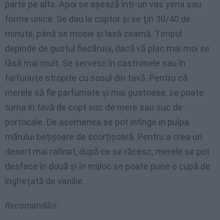
parte pe alta. Apoi se aşează într-un vas yena sau
forme unice. Se dau la cuptor şi se ţin 30/40 de
minute, până se moaie şi lasă zeamă. Timpul
depinde de gustul fiecăruia, dacă vă plac mai moi se
lăsă mai mult. Se servesc în castronele sau în
farfuriuţe stropite cu sosul din tavă. Pentru că
merele să fie parfumate şi mai gustoase, se poate
turna în tavă de copt suc de mere sau suc de
portocale. De asemenea se pot infinge in pulpa
mărului bețișoare de scorțișoară. Pentru a crea un
desert mai rafinat, după ce se răcesc, merele se pot
desface în două şi în mijloc se poate pune o cupă de
îngheţată de vanilie.
Recomandări: