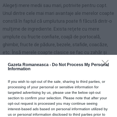
Alegeți mere medii sau mari, potrivite pentru copt.
Unul dintre cele mai mari avantaje ale merelor coapte
constă în faptul că umplutura poate fi făcută dintr-o
mulţime de ingrediente. Exista reţete cu mere
umplute cu fructe confiate, coajă de portocală,
ghimbir, fructe de pădure, bezele, stafide, coacăze,
etc. Însă merele coapte clasice se fac cu zahăr şi
nucă, la care se poate adăuga puţin unt. În loc de
Gazeta Romaneasca -
Do Not Process My Personal
zahăr se foloseşte adesea miere. Pentru că merele
Information
să nu se lipească între ele în timpul coacerii şi pentru
If you wish to opt-out of the sale, sharing to third parties, or
a preveni rostogolirea acestora, puteţi să le aşezați
processing of your personal or sensitive information for
în tăviţe pentru brioşe sau cupcake-uri. În acest fel,
targeted advertising by us, please use the below opt-out
section to confirm your selection. Please note that after your
merele stau fixate, la depărtare unele de altele.
opt-out request is processed you may continue seeing
interest-based ads based on personal information utilized by
us or personal information disclosed to third parties prior to