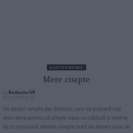
GASTRONOMIE
Mere coapte
by
Redactia GR
31/01/2013, 13:28
Un desert simplu dar delicios, care se prepară mai
ales iarna pentru că umple casa cu căldură şi aroma
de scorţişoară. Merele coapte sunt un desert uşor de