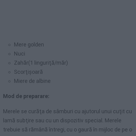
Mere golden
Nuci
Zahăr(1 linguriţă/măr)
Scorţişoară
Miere de albine
Mod de preparare:
Merele se curăţa de sâmburi cu ajutorul unui cuţit cu
lamă subţire sau cu un dispozitiv special. Merele
trebuie să rămână întregi, cu o gaură în mijloc de pe o