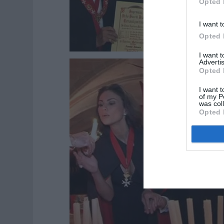
Opted 
I want t
Opted 
I want 
Advertis
Opted 
I want t
of my P
was col
Opted 