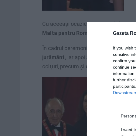
Cu aceeaşi ocazie, Ramona Bădescu a
Malta pentru România
.
Gazeta R
În cadrul ceremoniei de investire, R
If you wish 
sensitive in
jurământ,
iar apoi
a primit mantia nea
confirm you
colţuri, precum şi
o medalie.
continue se
information 
further disc
participants
Downstream 
Persona
I want t