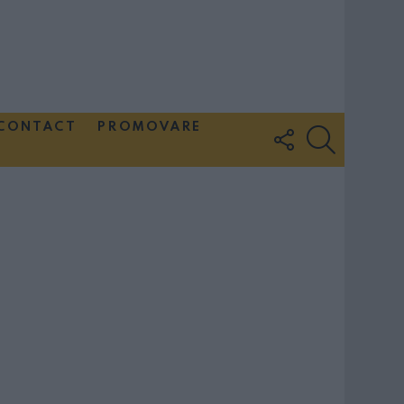
CONTACT
PROMOVARE
FOLLOW
SEARCH
US
Couple Photoshoot Paris