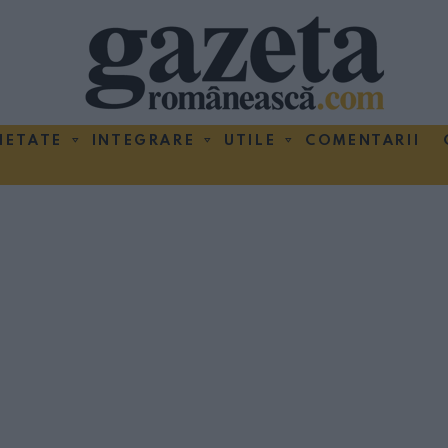
IETATE
INTEGRARE
UTILE
COMENTARII