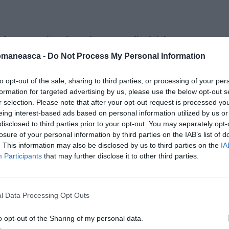
 fost numită
ambasadoare a Ordinului de
omaneasca -
Do Not Process My Personal Information
amona Bădescu
a depus, în genunchi, un
to opt-out of the sale, sharing to third parties, or processing of your per
formation for targeted advertising by us, please use the below opt-out s
gră cu însemnele ordinului
: crucea cu opt
r selection. Please note that after your opt-out request is processed y
eing interest-based ads based on personal information utilized by us or
disclosed to third parties prior to your opt-out. You may separately opt-
losure of your personal information by third parties on the IAB’s list of
. This information may also be disclosed by us to third parties on the
IA
Participants
that may further disclose it to other third parties.
l Data Processing Opt Outs
o opt-out of the Sharing of my personal data.