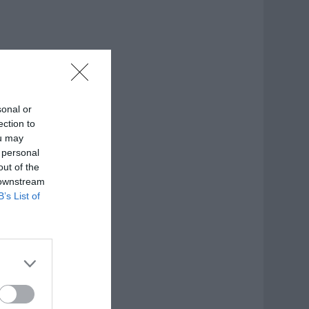
sonal or
ection to
ou may
 personal
out of the
 downstream
B’s List of