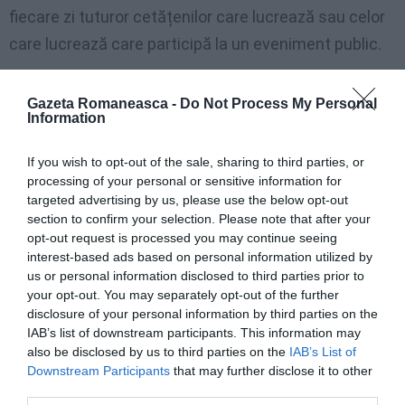
fiecare zi tuturor cetățenilor care lucrează sau celor
care lucrează care participă la un eveniment public.
Pentru că nu este admisibil ca ceea ce s-a întâmplat
Gazeta Romaneasca -
Do Not Process My Personal
la Trieste, unde după demonstrațiile No Vax a avut
Information
loc o creștere a infecțiilor care au pus spitalele în
If you wish to opt-out of the sale, sharing to third parties, or
criză, spune Rasi.
processing of your personal or sensitive information for
targeted advertising by us, please use the below opt-out
section to confirm your selection. Please note that after your
Măști și distanțare la mitinguri
opt-out request is processed you may continue seeing
interest-based ads based on personal information utilized by
Potrivit lui Guido Rasi, este necesar ca adunările mari
us or personal information disclosed to third parties prior to
your opt-out. You may separately opt-out of the further
să aibă loc în deplină siguranță: „Evenimentele
disclosure of your personal information by third parties on the
trebuie gestionate în siguranță, la fel ca și alte
IAB’s list of downstream participants. This information may
also be disclosed by us to third parties on the
IAB’s List of
activități. Fiecare întâlnire trebuie să aibă un serviciu
Downstream Participants
that may further disclose it to other
de comandă care necesită măști și distanțare”.
third parties.