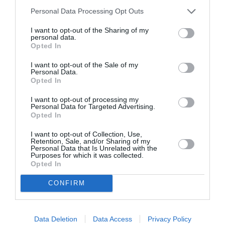
Personal Data Processing Opt Outs
Austria, iată cele 5 niveluri care stabilesc restricțiile
corona, lockdown pentru nevaccinați la ultimul
I want to opt-out of the Sharing of my
personal data.
Opted In
Experiența Austriei
I want to opt-out of the Sale of my
Personal Data.
Opted In
Creșterea infecțiilor riscă să aducă multe regiuni în
I want to opt-out of processing my
banda galbenă. Dar de data aceasta limitările s-ar
Personal Data for Targeted Advertising.
putea aplica doar celor nevaccinați. Așa se întâmplă
Opted In
în Austria, unde în cazul unui blocaj blocada nu ar fi
I want to opt-out of Collection, Use,
Retention, Sale, and/or Sharing of my
generalizată ci doar pentru cei neimunizați: „Trebuie
Personal Data that Is Unrelated with the
Purposes for which it was collected.
evaluată și chiar imitată experiența Austriei dacă
Opted In
situația se înrăutățește”, a spus Rasi.
CONFIRM
În Austria, blocarea pentru nevaccinați ar putea fi
declanșată dacă sunt 600 de paturi de terapie
Data Deletion
Data Access
Privacy Policy