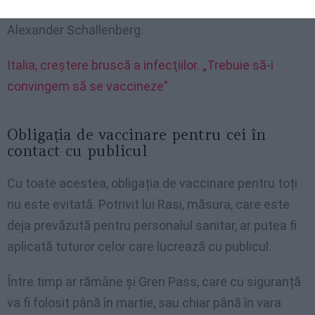
ocupate (30%), potrivit cancelarului austriac
Alexander Schallenberg.
Italia, creştere bruscă a infecţiilor. „Trebuie să-i
convingem să se vaccineze”
Obligația de vaccinare pentru cei în
contact cu publicul
Cu toate acestea, obligația de vaccinare pentru toți
nu este evitată. Potrivit lui Rasi, măsura, care este
deja prevăzută pentru personalul sanitar, ar putea fi
aplicată tuturor celor care lucrează cu publicul.
Între timp ar rămâne și Gren Pass, care cu siguranță
va fi folosit până în martie, sau chiar până în vara