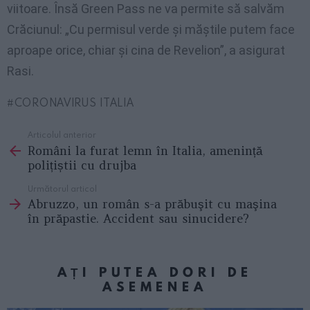
viitoare. Însă Green Pass ne va permite să salvăm
Crăciunul: „Cu permisul verde și măștile putem face
aproape orice, chiar și cina de Revelion”, a asigurat
Rasi.
CORONAVIRUS ITALIA
Articolul anterior
See
Români la furat lemn în Italia, amenință
more
polițiștii cu drujba
Următorul articol
Abruzzo, un român s-a prăbuşit cu maşina
în prăpastie. Accident sau sinucidere?
AȚI PUTEA DORI DE
ASEMENEA