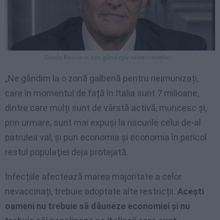
Guido Rasi le-a pus gând rpu nevaccinaților
„Ne gândim la o zonă galbenă pentru neimunizați,
care în momentul de față în Italia sunt 7 milioane,
dintre care mulți sunt de vârstă activă, muncesc și,
prin urmare, sunt mai expuși la riscurile celui de-al
patrulea val, și pun economia și economia în pericol
restul populaţiei deja protejată.
Infecțiile afectează marea majoritate a celor
nevaccinați, trebuie adoptate alte restricții.
Acești
oameni nu trebuie să dăuneze economiei și nu