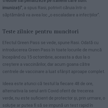
trebuie săi penalizeze pe italienii care sunt
imunizați”
, a spus Rasi, potrivit căruia într-o
săptămână va avea loc „o escaladare a infecțiilor”.
Teste zilnice pentru muncitori
Efectul Green Pass se vede, spune Rasi. Odată cu
introducerea Green Pass în toate locurile de muncă
începând cu 15 octombrie, aceasta a dus la o
creștere a vaccinărilor, dar acum goana către
centrele de vaccinare a luat sfârșit aproape complet.
Ideea este atunci că testul la fiecare 48 de ore,
alternativa la serul anti Covid oferit de trecerea
verde, nu este suficient de protector și, prin urmare, o
soluție ar putea fi să se impună un test rapid în