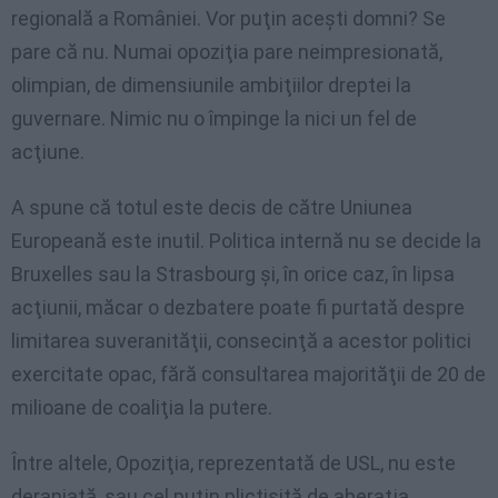
regională a României. Vor puţin aceşti domni? Se
pare că nu. Numai opoziţia pare neimpresionată,
olimpian, de dimensiunile ambiţiilor dreptei la
guvernare. Nimic nu o împinge la nici un fel de
acţiune.
A spune că totul este decis de către Uniunea
Europeană este inutil. Politica internă nu se decide la
Bruxelles sau la Strasbourg şi, în orice caz, în lipsa
acţiunii, măcar o dezbatere poate fi purtată despre
limitarea suveranităţii, consecinţă a acestor politici
exercitate opac, fără consultarea majorităţii de 20 de
milioane de coaliţia la putere.
Între altele, Opoziţia, reprezentată de USL, nu este
deranjată, sau cel puţin plictisită de aberaţia