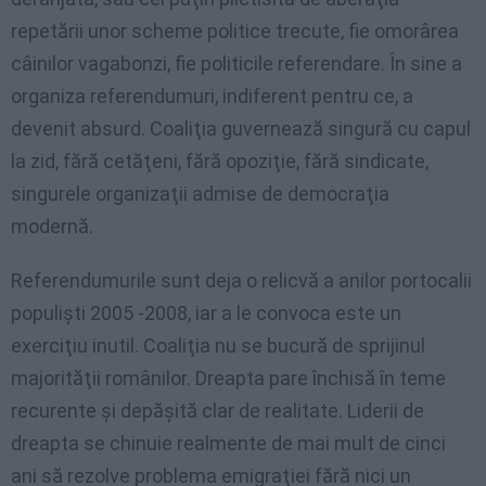
repetării unor scheme politice trecute, fie omorârea
câinilor vagabonzi, fie politicile referendare. În sine a
organiza referendumuri, indiferent pentru ce, a
devenit absurd. Coaliţia guvernează singură cu capul
la zid, fără cetăţeni, fără opoziţie, fără sindicate,
singurele organizaţii admise de democraţia
modernă.
Referendumurile sunt deja o relicvă a anilor portocalii
populişti 2005 -2008, iar a le convoca este un
exerciţiu inutil. Coaliţia nu se bucură de sprijinul
majorităţii românilor. Dreapta pare închisă în teme
recurente şi depăşită clar de realitate. Liderii de
dreapta se chinuie realmente de mai mult de cinci
ani să rezolve problema emigraţiei fără nici un