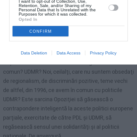
Uniunii Europene. Absenţa combativităţii, lipsa de
I want to opt-out of Collection, Use,
Retention, Sale, and/or Sharing of my
inventivitate în crearea unor breşe în zidul opac al
Personal Data that Is Unrelated with the
Purposes for which it was collected.
acestei guvernări vor fi decontate în viitor.
Opted In
CONFIRM
Sau poate deja Opoziţia e resemnată să fim cu toţii
conduşi pe firul roşu de la Bruxelles, cu mâna lui Boc?
Poate le convine să avem politici similiare cu Ungaria,
Data Deletion
Data Access
Privacy Policy
deşi nu avem nimic în comun cu ungurii. Ce avem în
comun? UDMR? Noi, ceilalţi, care nu suntem obsedaţi
de regionalism, de discriminări pozitive, teme vechi
de altfel, din 1996, ce avem în comun cu politicile
UDMR? Este sarcina Opoziţiei să găsească o
contrapondere inteligentă la aceste politici europene
parţiale, exercitate de către PDL şi UDMR, să
regăsească sensul unei solidarităţi şi al politicii
naţionale. De anvergură.