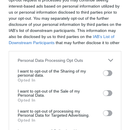
opt-out request is processed you may continue seeing
cetăţeni. Întrebarea este până unde trebuie să
interest-based ads based on personal information utilized by
ajungă cu aberaţiile coaliţia la putere pentru ca USL
us or personal information disclosed to third parties prior to
your opt-out. You may separately opt-out of the further
să iasă din ataraxie? Lipsa de combativitate este
disclosure of your personal information by third parties on the
adevărata problemă a Opoziţiei. Liderii ei nu se
IAB’s list of downstream participants. This information may
also be disclosed by us to third parties on the
IAB’s List of
mobilizează pentru nimic, fie dezbateri pe teme
Downstream Participants
that may further disclose it to other
importante, fie discuţii insituţionale cu sindicatele,
third parties.
fie acţiuni politice noi.
Personal Data Processing Opt Outs
Dacă am mai ieşi din perspectiva limitată a
I want to opt-out of the Sharing of my
personal data.
telenovelei Boc, o simplă privire panoramică în
Opted In
politica europeană ne-ar arăta că nicăieri situaţia nu
I want to opt-out of the Sale of my
Personal Data.
este statică. Europa cunoaşte un reviriment al
Opted In
ecologiştilor, al stângii. Irlandezii au convocat alegeri
I want to opt-out of processing my
şi au pus în discuţie înţelegerile cu FMI. Cei care au
Personal Data for Targeted Advertising.
Opted In
motivaţii nu practică politică de turmă în interiorul