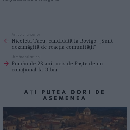
Articolul anterior
See
Nicoleta Tacu, candidată la Rovigo: „Sunt
more
dezamăgită de reacţia comunităţii”
Următorul articol
Român de 23 ani, ucis de Paşte de un
conaţional la Olbia
AȚI PUTEA DORI DE
ASEMENEA