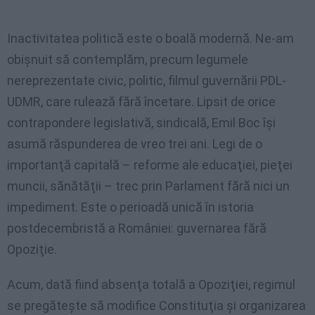
Inactivitatea politică este o boală modernă. Ne-am
obişnuit să contemplăm, precum legumele
nereprezentate civic, politic, filmul guvernării PDL-
UDMR, care rulează fără încetare. Lipsit de orice
contrapondere legislativă, sindicală, Emil Boc îşi
asumă răspunderea de vreo trei ani. Legi de o
importanţă capitală – reforme ale educaţiei, pieţei
muncii, sănătăţii – trec prin Parlament fără nici un
impediment. Este o perioadă unică în istoria
postdecembristă a României: guvernarea fără
Opoziţie.
Acum, dată fiind absenţa totală a Opoziţiei, regimul
se pregăteşte să modifice Constituţia şi organizarea