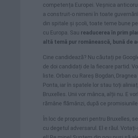
competența Europei. Veșnica anticorupț
a construit-o nimeni în toate guvernăril
din spitale și școli, toate teme bune p
cu Europa. Sau
readucerea în prim plan
altă temă pur românească, bună de ad
Cine candidează? Nu căutați pe Google
de doi candidați de la fiecare partid. Vo
liste. Orban cu Rareș Bogdan, Dragnea
Ponta, iar în spatele lor stau toți alini
Bruxelles. Unii vor mânca, alții nu. E vo
rămâne flămânzi, după ce promisiunile 
În loc de propuneri pentru Bruxelles, se
cu degetul adversarul. El e răul. Votați
el! Pe mine! Suntem din nou puși să a