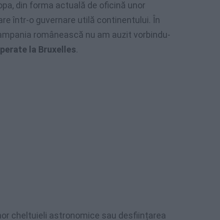
pa, din forma actuală de oficină unor
are într-o guvernare utilă continentului. În
 campania românească nu am auzit vorbindu-
operate la Bruxelles
.
nor cheltuieli astronomice sau desființarea