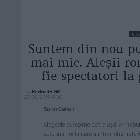
CO
Suntem din nou pu
mai mic. Aleșii r
fie spectatori l
by
Redactia GR
25/05/2019, 9:20
Sorin Cehan
Alegerile europene bat la ușă. Ar trebui
scrutinurilor la care suntem chemați. 