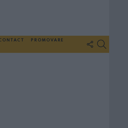
CONTACT
PROMOVARE
FOLLOW
SEARCH
US
Couple Photoshoot Paris