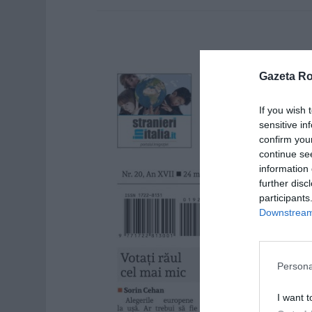
Gazeta R
If you wish 
sensitive in
confirm you
continue se
information 
further disc
participants
Downstream 
Persona
I want t