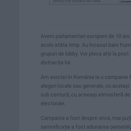
Avem parlamentari europeni de 10 ani,
acolo atâta timp. Au încasat bani frumo
grupuri de lobby. Vor pleca alții la post. 
distracția lor.
Am asistat în România la o campanie 
alegeri locale sau generale, cu același
sub centură, cu aceeași atmosferă de r
electorale.
Campania a fost despre orice, mai puți
semnificație a fost adunarea oamenilo