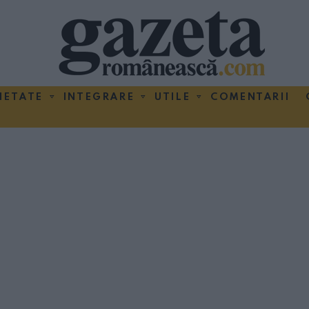
IETATE
INTEGRARE
UTILE
COMENTARII