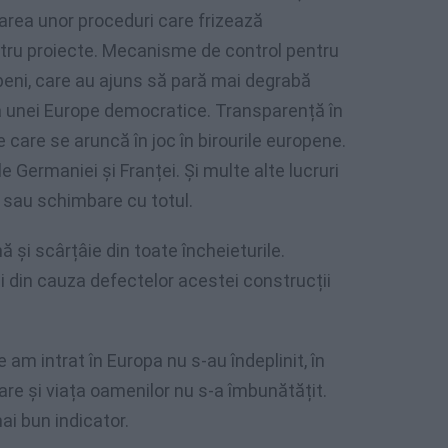
icarea unor proceduri care frizează
ru proiecte. Mecanisme de control pentru
openi, care au ajuns să pară mai degrabă
a unei Europe democratice. Transparență în
 care se aruncă în joc în birourile europene.
e Germaniei și Franței. Și multe alte lucruri
i sau schimbare cu totul.
ină și scârțâie din toate încheieturile.
 din cauza defectelor acestei construcții
 am intrat în Europa nu s-au îndeplinit, în
are și viața oamenilor nu s-a îmbunătățit.
ai bun indicator.