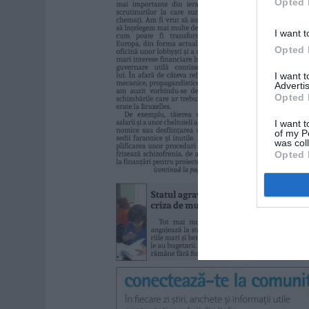
Opted 
I want t
Opted 
I want 
Advertis
Opted 
I want t
of my P
was col
Opted 