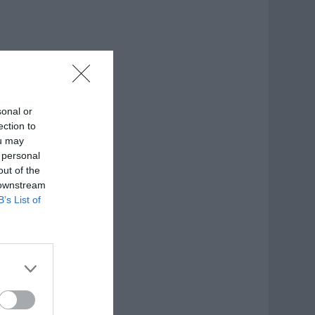
sonal or
ection to
ou may
 personal
out of the
 downstream
B’s List of