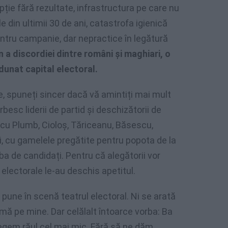
ie fără rezultate, infrastructura pe care nu
e din ultimii 30 de ani, catastrofa igienică
entru campanie, dar nepractice în legătură
 a discordiei dintre români și maghiari, o
unat capital electoral.
, spuneți sincer dacă vă amintiți mai mult
rbesc liderii de partid și deschizătorii de
 cu Plumb, Cioloș, Tăriceanu, Băsescu,
ați, cu gamelele pregătite pentru popota de la
rba de candidați. Pentru că alegătorii vor
electorale le-au deschis apetitul.
 pune în scenă teatrul electoral. Ni se arată
-mă pe mine. Dar celălalt întoarce vorba: Ba
legem răul cel mai mic. Fără să ne dăm