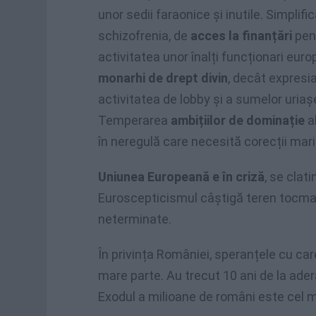
unor sedii faraonice și inutile. Simplif
schizofrenia, de
acces la finanțări
pent
activitatea unor înalți funcționari eur
monarhi de drept divin
, decât expresi
activitatea de lobby și a sumelor uriașe
Temperarea
ambițiilor de dominație
al
în neregulă care necesită corecții mar
Uniunea Europeană e în criză
, se clat
Euroscepticismul câștigă teren tocmai
neterminate.
În privința României, speranțele cu care
mare parte. Au trecut 10 ani de la ader
Exodul a milioane de români este cel m