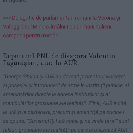
>>>
Delegație de parlamentari români la Verona și
Valeggio sul Mincio, întâlniri cu primarii italieni,
campanii pentru români
Deputatul PNL de diaspora Valentin
Făgărăşian, atac la AUR
”George Simion şi AUR au devenit promotorii violenţei,
ai posesiei şi introducerii de arme în instituţii publice, ai
ameninţărilor directe la adresa instituţiilor şi ai
manipulărilor grosolane ale realităţii. Zilnic, AUR incită
la ură şi la dezbinare, precum şi ameninţă pe oricine i
se opune. ”Guvernul îţi fură copiii şi ne vinde ţara!” sunt
falsuri grosolane ale realităţii pe care le utilizează AUR