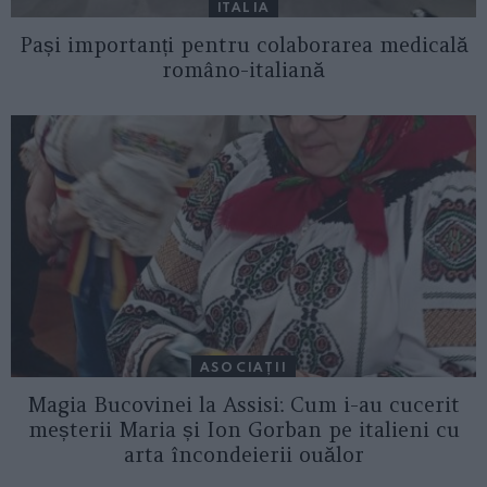
ITALIA
Pași importanți pentru colaborarea medicală
româno-italiană
ASOCIAŢII
Magia Bucovinei la Assisi: Cum i-au cucerit
meșterii Maria și Ion Gorban pe italieni cu
arta încondeierii ouălor