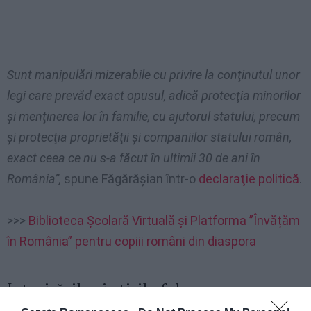
Sunt manipulări mizerabile cu privire la conţinutul unor
legi care prevăd exact opusul, adică protecţia minorilor
şi menţinerea lor în familie, cu ajutorul statului, precum
şi protecţia proprietăţii şi companiilor statului român,
exact ceea ce nu s-a făcut în ultimii 30 de ani în
România”,
spune Făgărăşian într-o
declaraţie politică
.
>>>
Biblioteca Şcolară Virtuală şi Platforma ”Învățăm
în România” pentru copiii români din diaspora
Intoxicările şi ştirile false