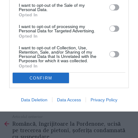
oficiale şi corecte de informare ale statului român”
,
I want to opt-out of the Sale of my
Personal Data.
afirmă Valentin Făgărăşian.
Opted In
Depujtatul PNL menţionează că
”este urgent ca
I want to opt-out of processing my
Personal Data for Targeted Advertising.
autorităţile statului român să sancţioneze legal toate
Opted In
derapajele membrilor AUR şi să întreprindă demersuri
I want to opt-out of Collection, Use,
Retention, Sale, and/or Sharing of my
pentru a elimina manipularea opiniei publice de către
Personal Data that Is Unrelated with the
Purposes for which it was collected.
această formaţiune politică toxică şi extremistă, atât în
Opted In
ţară, cât şi în rândul românilor din diaspora.”
.
CONFIRM
sursa:
Comunicat site Camera Deputaților
Data Deletion
Data Access
Privacy Policy
STIRI DIASPORA
Articolul anterior
See
Româncă, îngrijitoare la Pordenone, ucisă
more
pe trecerea de pietoni, șoferița condamnată
cu suspendare