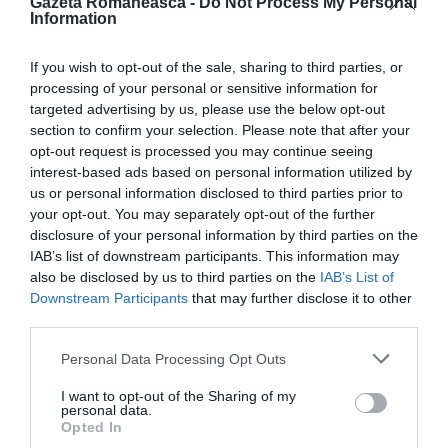
Gazeta Romaneasca -
Do Not Process My Personal
Liberalul arată că, în calitate de deputat pentru
Information
diaspora,
”în deplasările sale săptămânale în
If you wish to opt-out of the sale, sharing to third parties, or
străinătate, constată cu stupoare că intoxicările şi
processing of your personal or sensitive information for
ştirile false promovate de partidul politic parlamentar
targeted advertising by us, please use the below opt-out
section to confirm your selection. Please note that after your
AUR sunt tot mai prezente în rândul românilor decât
opt-out request is processed you may continue seeing
informaţiile corecte, reale, despre reformele care se fac
interest-based ads based on personal information utilized by
în România”.
us or personal information disclosed to third parties prior to
your opt-out. You may separately opt-out of the further
disclosure of your personal information by third parties on the
”Sunt români care mă întreabă dacă e adevărat că
IAB’s list of downstream participants. This information may
acasă, în România, deja se mănâncă făină de insecte,
also be disclosed by us to third parties on the
IAB’s List of
Downstream Participants
that may further disclose it to other
că se vând străinilor ultimele resurse ale ţării, că
third parties.
România este în colaps şi că se votează legi pentru ca
Personal Data Processing Opt Outs
statul să îţi fure copiii de acasă. Nu de puţine ori sunt
uimit cum propaganda anti-europeană şi pro-rusă a
I want to opt-out of the Sharing of my
personal data.
liderilor AUR este mai prezentă în diaspora decât căile
Opted In