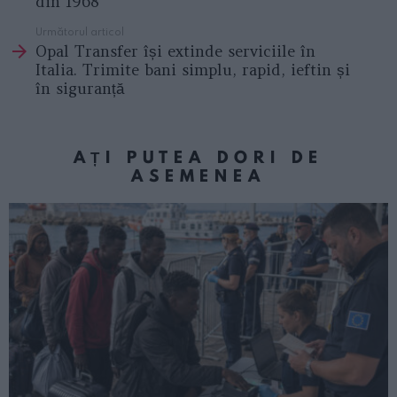
din 1968
Următorul articol
Opal Transfer își extinde serviciile în
Italia. Trimite bani simplu, rapid, ieftin și
în siguranță
AȚI PUTEA DORI DE
ASEMENEA