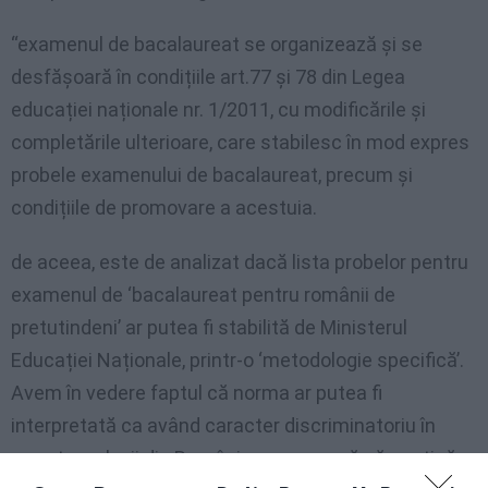
“examenul de bacalaureat se organizează și se
desfășoară în condițiile art.77 și 78 din Legea
educației naționale nr. 1/2011, cu modificările și
completările ulterioare, care stabilesc în mod expres
probele examenului de bacalaureat, precum și
condițiile de promovare a acestuia.
de aceea, este de analizat dacă lista probelor pentru
examenul de ‘bacalaureat pentru românii de
pretutindeni’ ar putea fi stabilită de Ministerul
Educației Naționale, printr-o ‘metodologie specifică’.
Avem în vedere faptul că norma ar putea fi
interpretată ca având caracter discriminatoriu în
raport cu elevii din România ce urmează să susțină