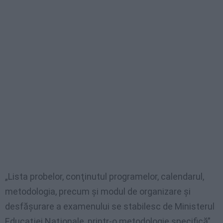
„Lista probelor, conţinutul programelor, calendarul,
metodologia, precum şi modul de organizare şi
desfăşurare a examenului se stabilesc de Ministerul
Educaţiei Naţionale, printr-o metodologie specifică”,