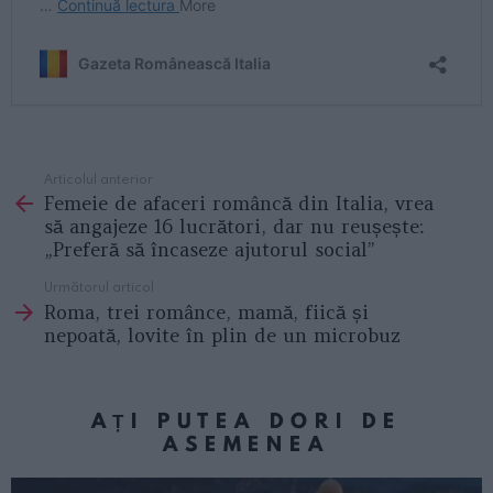
Articolul anterior
See
Femeie de afaceri româncă din Italia, vrea
more
să angajeze 16 lucrători, dar nu reușește:
„Preferă să încaseze ajutorul social”
Următorul articol
Roma, trei românce, mamă, fiică și
nepoată, lovite în plin de un microbuz
AȚI PUTEA DORI DE
ASEMENEA