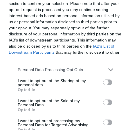
section to confirm your selection. Please note that after your
suprafeţelor de teren pentru construirea de locuinţe;
opt-out request is processed you may continue seeing
interest-based ads based on personal information utilized by
– Trecerea din domeniul public în domeniul privat a
us or personal information disclosed to third parties prior to
your opt-out. You may separately opt-out of the further
suprafeţei de 42 de hectare care va fi lotizată (teren
disclosure of your personal information by third parties on the
situat pe str. Poligonului);
IAB’s list of downstream participants. This information may
also be disclosed by us to third parties on the
IAB’s List of
Downstream Participants
that may further disclose it to other
– Sumele necesare pentru întocmirea Planului
third parties.
Urbanistic Zonal care va reglementa dezvoltarea
Personal Data Processing Opt Outs
urbanistică a viitorului cartier.
I want to opt-out of the Sharing of my
Pentru acest proiect autoritatea locală oferă
personal data.
Opted In
GRATUIT:
I want to opt-out of the Sale of my
Personal Data.
– 42 de hectare de teren pe strada Poligonului care
Opted In
vor fi lotizate în 855 de loturi a câte 300 mp;
I want to opt-out of processing my
Personal Data for Targeted Advertising.
Opted In