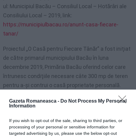
ul: Municipiul Bacău – Consiliul Local – Hotărâri ale
Consiliului Local – 2019, link:
https://municipiulbacau.ro/anunt-casa-fiecare-
tanar/
Proiectul „O Casă pentru Fiecare Tânăr” a fost iniţiat
de către primarul municipiului Bacău în luna
decembrie 2019, Primăria Bacău oferind celor care
întrunesc condiţiile necesare câte 300 mp de teren
pentru a-şi contrui o casă proprietate personală.
Proiectul „O Casă pentru Fiecare Tânăr” a primit votul
Gazeta Romaneasca -
Do Not Process My Personal
Information
Consiliului Local Bacău pe data de 23 decembrie
2019, când au fost aprobate:
If you wish to opt-out of the sale, sharing to third parties, or
processing of your personal or sensitive information for
– Regulamentul privind atribuirea gratuită a
targeted advertising by us, please use the below opt-out