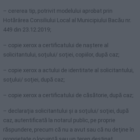
– cererea tip, potrivit modelului aprobat prin
Hotărârea Consiliului Local al Municipiului Bacău nr.
449 din 23.12.2019;
– copie xerox a certificatului de naştere al
solicitantului, soţului/ soţiei, copiilor, după caz;
– copie xerox a actului de identitate al solicitantului,
soţului/ soţiei, după caz;
– copie xerox a certificatului de căsătorie, după caz;
– declaraţia solicitantului şi a soţului/ soţiei, după
caz, autentificată la notarul public, pe proprie
răspundere, precum că nu a avut sau că nu deţine în
proprietate o locuinţă sau un teren destinat