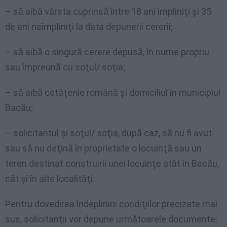
– să aibă vârsta cuprinsă între 18 ani împliniţi şi 35
de ani neîmpliniţi la data depunerii cererii;
– să aibă o singură cerere depusă, în nume propriu
sau împreună cu soţul/ soţia;
– să aibă cetăţenie română şi domiciliul în municipiul
Bacău;
– solicitantul şi soţul/ soţia, după caz, să nu fi avut
sau să nu deţină în proprietate o locuinţă sau un
teren destinat construirii unei locuinţe atât în Bacău,
cât şi în alte localităţi.
Pentru dovedirea îndeplinirii condiţiilor precizate mai
sus, solicitanţii vor depune următoarele documente: