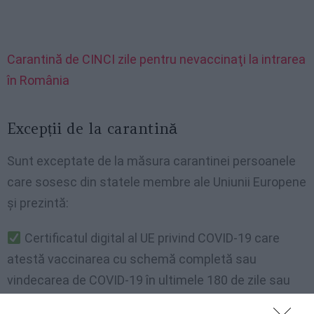
Carantină de CINCI zile pentru nevaccinaţi la intrarea
în România
Excepții de la carantină
Sunt exceptate de la măsura carantinei persoanele
care sosesc din statele membre ale Uniunii Europene
și prezintă:
Certificatul digital al UE privind COVID-19 care
atestă vaccinarea cu schemă completă sau
vindecarea de COVID-19 în ultimele 180 de zile sau
dovada efectuării unui test cu rezultat negativ în