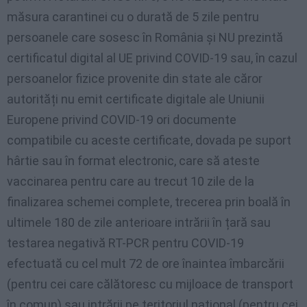
măsura carantinei cu o durată de 5 zile pentru
persoanele care sosesc în România și NU prezintă
certificatul digital al UE privind COVID-19 sau, în cazul
persoanelor fizice provenite din state ale căror
autorități nu emit certificate digitale ale Uniunii
Europene privind COVID-19 ori documente
compatibile cu aceste certificate, dovada pe suport
hârtie sau în format electronic, care să ateste
vaccinarea pentru care au trecut 10 zile de la
finalizarea schemei complete, trecerea prin boală în
ultimele 180 de zile anterioare intrării în țară sau
testarea negativă RT-PCR pentru COVID-19
efectuată cu cel mult 72 de ore înaintea îmbarcării
(pentru cei care călătoresc cu mijloace de transport
în comun) sau intrării pe teritoriul național (pentru cei