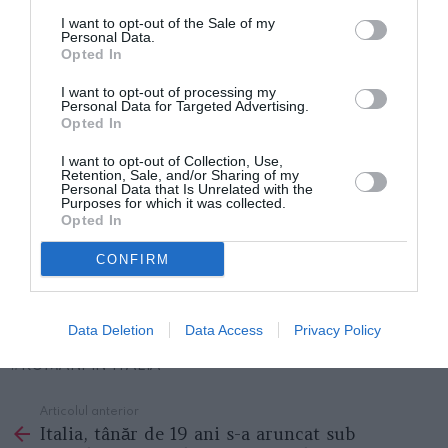
Formularul de localizare a pasagerului
I want to opt-out of the Sale of my
Personal Data.
Opted In
Începând cu 20 decembrie 2021, toate persoanele
care intră în România trebuie să completeze
I want to opt-out of processing my
Personal Data for Targeted Advertising.
formularul digital de localizare a pasagerului –
Opted In
Passenger Locator Form (PLF), care poate fi accesat
I want to opt-out of Collection, Use,
Retention, Sale, and/or Sharing of my
la următorul link:
https://plf.gov.ro
.
Personal Data that Is Unrelated with the
Purposes for which it was collected.
Opted In
Potrivit OUG nr. 129, formularul digital PLF este un
document obligatoriu pentru accesul pe teritoriul
CONFIRM
României în contextul măsurilor de prevenire a
răspândirii virusului SARS-CoV-2.
Data Deletion
Data Access
Privacy Policy
ROMANI IN ITALIA
Articolul anterior
See
Italia, tânăr de 19 ani s-a aruncat sub
more