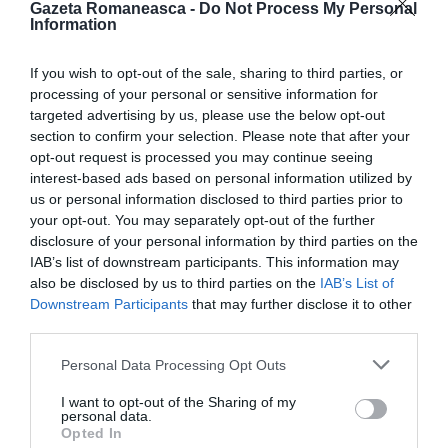
Gazeta Romaneasca -
Do Not Process My Personal
ultimele 72 de ore pentru test PCR sau ultimele 48
Information
ore pentru test rapid.
If you wish to opt-out of the sale, sharing to third parties, or
Copiii cu vârsta mai mică sau egală de 12 ani;
processing of your personal or sensitive information for
targeted advertising by us, please use the below opt-out
section to confirm your selection. Please note that after your
Alte excepții de la măsura carantinei pot fi
opt-out request is processed you may continue seeing
consultate în Hotărârea CNSU Nr.6/31.01.2022
interest-based ads based on personal information utilized by
us or personal information disclosed to third parties prior to
privind procedura de aprobare a regulilor de aplicare a
your opt-out. You may separately opt-out of the further
măsurii carantinei, disponibilă la
ACEST link.
disclosure of your personal information by third parties on the
IAB’s list of downstream participants. This information may
Lista țărilor/zonelor cu risc epidemiologic este
also be disclosed by us to third parties on the
IAB’s List of
Downstream Participants
that may further disclose it to other
abrogată prin Hotărârea CNSU nr.6/31.01.2022.
third parties.
George Simion, supărat pe guvernanți: „Își bat joc de
Personal Data Processing Opt Outs
diaspora”
I want to opt-out of the Sharing of my
personal data.
Opted In