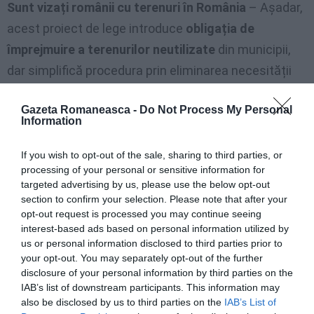
Sunt vizați românii cu terenuri în România
– Așadar,
acest proiect de lege introduce
obligația de
împrejmuire a terenurilor neutilizate
din municipii,
dar simplifică procedura prin eliminarea necesității
de a obține o autorizație de construcție, informează
Gazeta Romaneasca -
Do Not Process My Personal
Avocat.net
.
Information
„În acest moment există terenuri intravilane care au
If you wish to opt-out of the sale, sharing to third parties, or
proprietar şi care nu sunt împrejmuite. Apare, astfel,
processing of your personal or sensitive information for
targeted advertising by us, please use the below opt-out
riscul ca pe aceste terenuri să fie depozitate deșeuri
section to confirm your selection. Please note that after your
sau, în sine, să prezinte pericole. Inclusiv din punct de
opt-out request is processed you may continue seeing
interest-based ads based on personal information utilized by
vedere estetic,
un teren intravilan
care nu este
us or personal information disclosed to third parties prior to
împrejmuit are un aspect total inestetic. Mai mult,
your opt-out. You may separately opt-out of the further
atunci când pentru un teren intravilan există
disclosure of your personal information by third parties on the
IAB’s list of downstream participants. This information may
autorizație de construire şi au fost demarate lucrări
also be disclosed by us to third parties on the
IAB’s List of