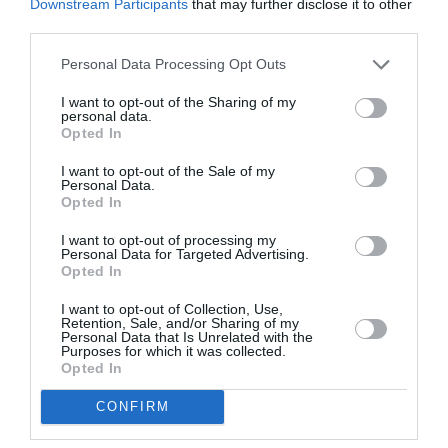
inițiale (de exemplu, săparea fundației),
există un
Downstream Participants
that may further disclose it to other
third parties.
pericol real
dacă aceste locuri nu sunt împrejmuite”,
apare în expunerea de motive ce-nsoțește proiectul.
Personal Data Processing Opt Outs
>>>
Se caută ciobani în Italia, specializați în
I want to opt-out of the Sharing of my
personal data.
producerea de brânzeturi de oaie și de capră
Opted In
STIRI ROMANIA
I want to opt-out of the Sale of my
Personal Data.
Opted In
Articolul anterior
See
Un român i-a dat fiului său o grenadă să se
more
I want to opt-out of processing my
Personal Data for Targeted Advertising.
joace cu alți copii. Geniștii italieni: ”Ar fi
Opted In
putut exploda”
I want to opt-out of Collection, Use,
Următorul articol
Retention, Sale, and/or Sharing of my
Înmormântare laică pentru Napolitano,
Personal Data that Is Unrelated with the
Purposes for which it was collected.
pentru prima dată un președinte cu
Opted In
funeralii la Camera Deputaților: ce implică
CONFIRM