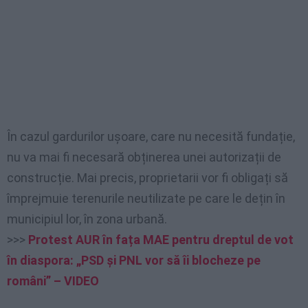
În cazul gardurilor ușoare, care nu necesită fundație,
nu va mai fi necesară obținerea unei autorizații de
construcție. Mai precis, proprietarii vor fi obligați să
împrejmuie terenurile neutilizate pe care le dețin în
municipiul lor, în zona urbană.
>>>
Protest AUR în fața MAE pentru dreptul de vot
în diaspora: „PSD și PNL vor să îi blocheze pe
români” – VIDEO