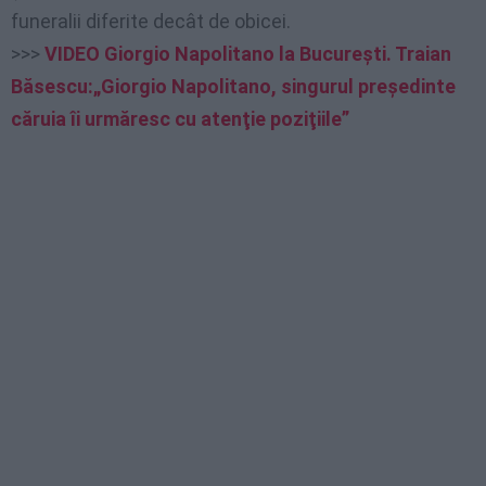
funeralii diferite decât de obicei.
>>>
VIDEO Giorgio Napolitano la Bucureşti. Traian
Băsescu:„Giorgio Napolitano, singurul preşedinte
căruia îi urmăresc cu atenţie poziţiile”