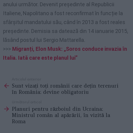
anului următor. Devenit președinte al Republicii
Italiene, Napolitano a fost reconfirmat în funcție la
sfârșitul mandatului său, când în 2013 a fost reales
președinte. Demisia sa datează din 14 ianuarie 2015,
lăsând postul lui Sergio Mattarella.
>>>
Migranți, Elon Musk: „Soros conduce invazia în
Italia. Iată care este planul lui”
Articolul anterior
See
Sunt vizați toți românii care dețin terenuri
more
în România: devine obligatoriu
Următorul articol
Planuri pentru războiul din Ucraina:
Ministrul român al apărării, în vizită la
Roma