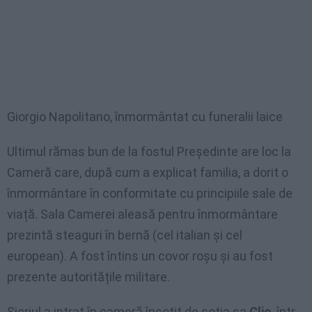
Giorgio Napolitano, înmormântat cu funeralii laice
Ultimul rămas bun de la fostul Președinte are loc la
Cameră care, după cum a explicat familia, a dorit o
înmormântare în conformitate cu principiile sale de
viață. Sala Camerei aleasă pentru înmormântare
prezintă steaguri în bernă (cel italian și cel
european). A fost întins un covor roșu și au fost
prezente autoritățile militare.
Sicriul a intrat în cameră însoțit de soția sa
Clio
, într-