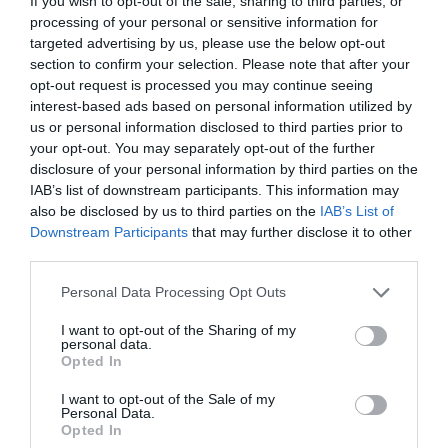
If you wish to opt-out of the sale, sharing to third parties, or
processing of your personal or sensitive information for
targeted advertising by us, please use the below opt-out
section to confirm your selection. Please note that after your
Născut în 1925, Giorgio Napolitano s-a născut la
opt-out request is processed you may continue seeing
interest-based ads based on personal information utilized by
Napoli pe 29 iunie, fiul unui avocat. După ce a urmat
us or personal information disclosed to third parties prior to
Liceo Classico Umberto I, tot la Napoli, și-a urmat
your opt-out. You may separately opt-out of the further
pasiunea pentru drept, absolvind Dreptul în 1947.
disclosure of your personal information by third parties on the
IAB’s list of downstream participants. This information may
Justiția și politica încep să fie cele două mari direcții
also be disclosed by us to third parties on the
IAB’s List of
ale vieții sale, deși Napolitano este încă un băiat.
Downstream Participants
that may further disclose it to other
third parties.
Tocmai pasiunea lui pentru dreptate îl unește cu
soția sa, Clio Maria Bittoni, care i-a devenit soție în
Personal Data Processing Opt Outs
1959. Din unirea lor s-au născut doi copii, Giovanni și
I want to opt-out of the Sharing of my
personal data.
Giulio.
Opted In
În timpul facultății, Giorgio Napolitano a făcut parte
I want to opt-out of the Sale of my
Personal Data.
din GUF (Giovani Universitari Fascisti sau
tinerii
Opted In