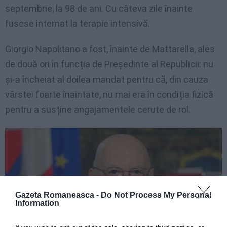
septembrie, la 98 de ani. Cu câteva zile înainte
fusese internat la terapie intensivă.
Giorgio Napolitano a fost, înainte de Mattarella, ales
de două ori în funcția de Președinte al Republicii: nu
și-a încheiat al doilea mandat pentru că, din cauza
vârstei foarte înaintate, nu mai era în condiția fizică
pentru a susține angajamentele cerute de rol.
Gazeta Romaneasca -
Do Not Process My Personal
Information