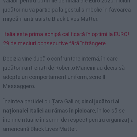
valabil pentru optimile de finală ale Euro 2020, niciun
jucător nu va participa la gestul simbolic în favoarea
mișcării antirasiste Black Lives Matter.
Italia este prima echipă calificată în optimi la EURO!
29 de meciuri consecutive fără înfrângere
Decizia vine după o confruntare internă, în care
jucătorii antrenați de Roberto Mancini au decis să
adopte un comportament uniform, scrie Il
Messaggero.
Înaintea partidei cu Țara Galilor,
cinci jucători ai
naționalei Italiei au rămas în picioare
, în loc să se
închine ritualic în semn de respect pentru organizația
americană Black Lives Matter.