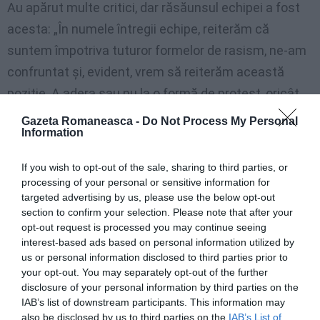
Au apărut multe critici, dar răsăunsul echipei a fost
acesta: „În numele întregii echipe, reiterăm că
suntem împotriva tuturor formelor de rasism, ne-am
confruntat și, evident, vrem să reiterăm această
poziție. A adera sau nu la o formă de protest, oricât
de simbolică ar fi aceasta, nu înseamnă a ignora
Gazeta Romaneasca -
Do Not Process My Personal
Information
lupta împotriva rasismului ”.
If you wish to opt-out of the sale, sharing to third parties, or
«Lăsăm jucătorii liberi să-și exprime sensibilitățile și
processing of your personal or sensitive information for
convingerile – a explicat președintele Federației
targeted advertising by us, please use the below opt-out
section to confirm your selection. Please note that after your
italiene de fotbal, Gabriele Gravina – și unii au urmat
opt-out request is processed you may continue seeing
procedura, alții au aplaudat cu fanii noștri. În calitate
interest-based ads based on personal information utilized by
de federație, am pus în aplicare activități împotriva
us or personal information disclosed to third parties prior to
your opt-out. You may separately opt-out of the further
tuturor formelor de rasism, dar nu pot exista forțări
disclosure of your personal information by third parties on the
sau impuneri pentru jucătorii noștri ».
IAB’s list of downstream participants. This information may
also be disclosed by us to third parties on the
IAB’s List of