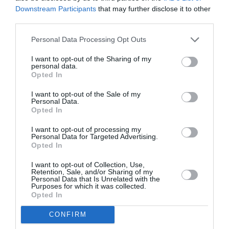
Downstream Participants
that may further disclose it to other
third parties.
Personal Data Processing Opt Outs
I want to opt-out of the Sharing of my
personal data.
Opted In
I want to opt-out of the Sale of my
Personal Data.
Opted In
I want to opt-out of processing my
Personal Data for Targeted Advertising.
Opted In
Nici fanii nu sunt toți de acord. În Anglia, pe stadionul
I want to opt-out of Collection, Use,
Riverside din Middlesbrough, o parte din aproximativ
Retention, Sale, and/or Sharing of my
Personal Data that Is Unrelated with the
7.500 de fani care s-au adunat la amicalul dintre
Purposes for which it was collected.
Opted In
echipa națională Southgate și Austria (1-0) au decis
CONFIRM
să urle în timpul unui moment de meditație în