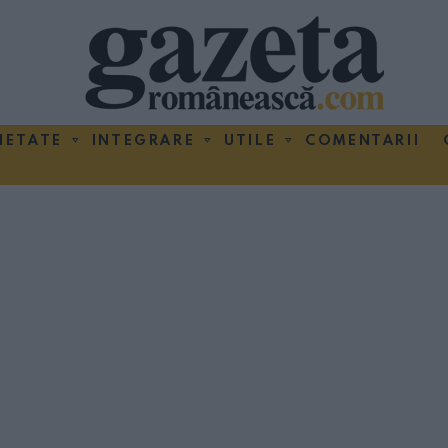
IETATE
INTEGRARE
UTILE
COMENTARII