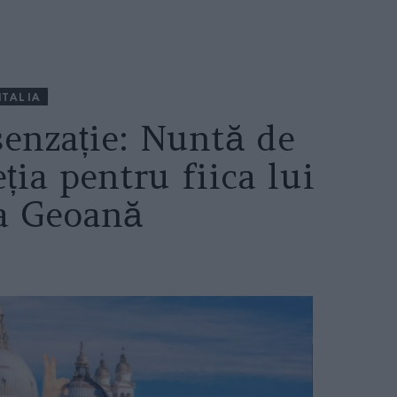
ITALIA
enzație: Nuntă de
ția pentru fiica lui
a Geoană