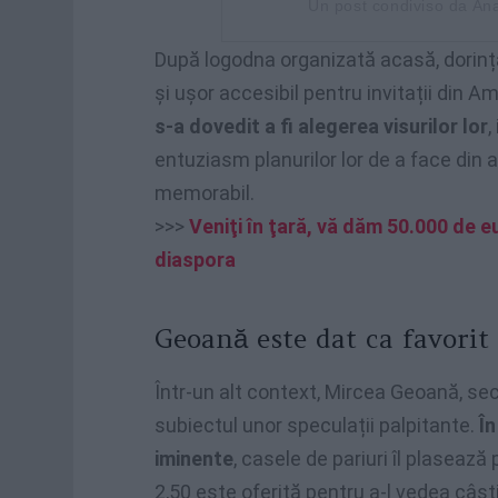
Un post condiviso da A
După logodna organizată acasă, dorinț
și ușor accesibil pentru invitații din A
s-a dovedit a fi alegerea visurilor lor
,
entuziasm planurilor lor de a face di
memorabil.
>>>
Veniţi în ţară, vă dăm 50.000 de eu
diaspora
Geoană este dat ca favorit 
Într-un alt context, Mircea Geoană, se
subiectul unor speculații palpitante.
În
iminente
, casele de pariuri îl plasează
2,50 este oferită pentru a-l vedea câșt