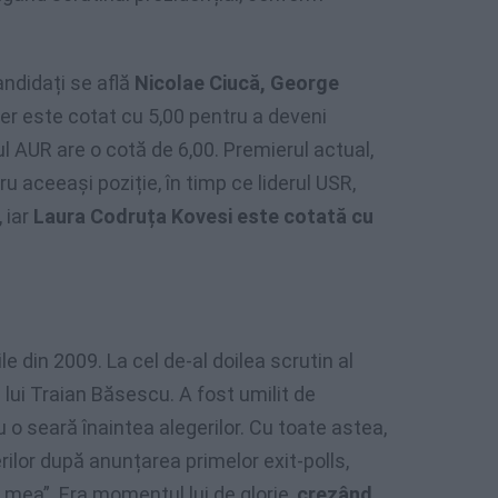
candidați se află
Nicolae Ciucă, George
ier este cotat cu 5,00 pentru a deveni
ul AUR are o cotă de 6,00. Premierul actual,
u aceeași poziție, în timp ce liderul USR,
 iar
Laura Codruța Kovesi este cotată cu
 din 2009. La cel de-al doilea scrutin al
 lui Traian Băsescu. A fost umilit de
 o seară înaintea alegerilor. Cu toate astea,
ilor după anunțarea primelor exit-polls,
mea”. Era momentul lui de glorie,
crezând