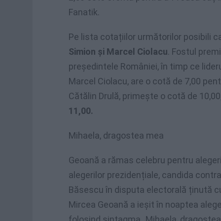
Fanatik.
Pe lista cotațiilor următorilor posibili 
Simion și Marcel Ciolacu
. Fostul prem
președintele României, în timp ce lider
Marcel Ciolacu, are o cotă de 7,00 pentr
Cătălin Drulă, primește o cotă de 10,00,
11,00.
Mihaela, dragostea mea
Geoană a rămas celebru pentru alegerile
alegerilor prezidențiale, candida contra
Băsescu în disputa electorală ținută cu
Mircea Geoană a ieșit în noaptea aleger
folosind sintagma „Mihaela, dragostea 