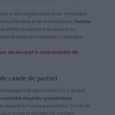
na-Maria Geoana (@anageoana)
a lor a fost să găsească un loc fermecător
merica, România și din restul Europei.
Veneția
 iar părinții lui Garrett s-au alăturat cu
n această nuntă un eveniment cu adevărat
ro: din nou praf în ochii românilor din
de casele de pariuri
cretarul general adjunct al NATO, a devenit
 contextul alegerilor prezidențiale
 pe Geoană în fruntea preferințelor. O cotă de
igând scrutinul prezidențial, conform