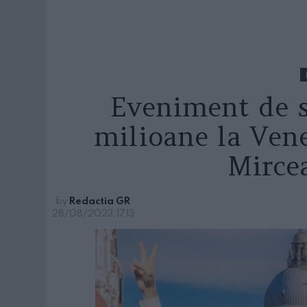
Eveniment de s
milioane la Vene
Mirce
by
Redactia GR
28/08/2023, 17:13