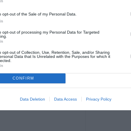
In
o opt-out of the Sale of my Personal Data.
In
to opt-out of processing my Personal Data for Targeted
ing.
In
o opt-out of Collection, Use, Retention, Sale, and/or Sharing
sto post su Instagram
ersonal Data that Is Unrelated with the Purposes for which it
lected.
In
CONFIRM
Data Deletion
Data Access
Privacy Policy