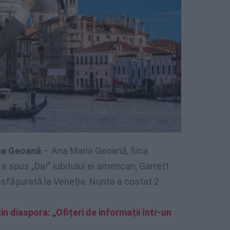
cea Geoană
– Ana Maria Geoană, fiica
 spus „Da!” iubitului ei american, Garrett
esfășurată la Veneția. Nunta a costat 2
n diaspora: „Ofițeri de informații într-un