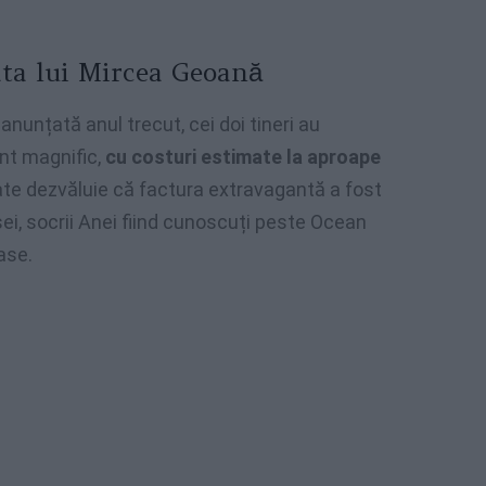
ata lui Mircea Geoană
anunțată anul trecut, cei doi tineri au
ent magnific,
cu costuri estimate la aproape
te dezvăluie că factura extravagantă a fost
ei, socrii Anei fiind cunoscuți peste Ocean
ase.