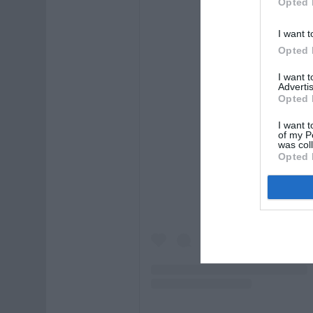
Opted 
I want t
Opted 
I want 
Advertis
Opted 
I want t
Visualizza que
of my P
was col
Opted 