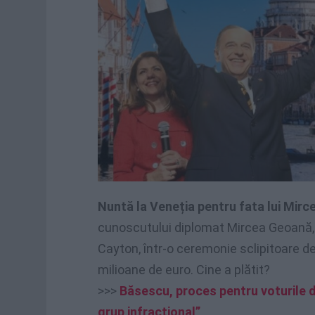
Nuntă la Veneția pentru fata lui Mir
cunoscutului diplomat Mircea Geoană, a
Cayton, într-o ceremonie sclipitoare d
milioane de euro. Cine a plătit?
>>>
Băsescu, proces pentru voturile di
grup infracțional”