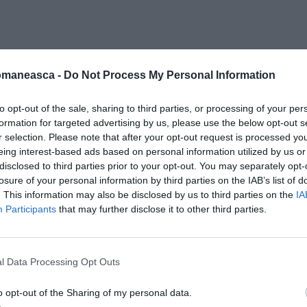
omaneasca -
Do Not Process My Personal Information
ția nunții au fost motivate de legătura
„Italia ocupă un loc special în inimile
to opt-out of the sale, sharing to third parties, or processing of your per
formation for targeted advertising by us, please use the below opt-out s
lătorit într-o vacanță cu ambele familii”, a
r selection. Please note that after your opt-out request is processed y
vista Ok! Magazine
anul trecut.
eing interest-based ads based on personal information utilized by us or
disclosed to third parties prior to your opt-out. You may separately opt-
 Mister Italia: ”Gropițele, fizicul și ochii
losure of your personal information by third parties on the IAB’s list of
. This information may also be disclosed by us to third parties on the
IA
Participants
that may further disclose it to other third parties.
l Data Processing Opt Outs
o opt-out of the Sharing of my personal data.