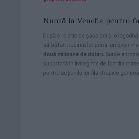
Nuntă la Veneția pentru f
După o relație de șase ani și o logodnă 
sărbătorit iubirea lor printr-un evenim
două milioane de dolari.
Surse apropia
suportată în întregime de familia mires
pentru acțiunile lor filantropice genero