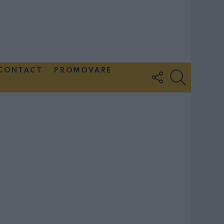
CONTACT
PROMOVARE
FOLLOW
SEARCH
US
Couple Photoshoot Paris