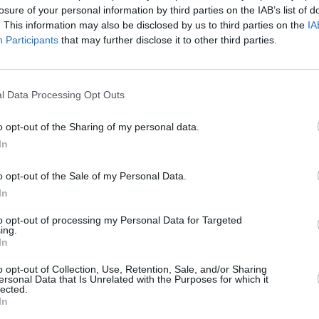
losure of your personal information by third parties on the IAB’s list of
. This information may also be disclosed by us to third parties on the
IA
Participants
that may further disclose it to other third parties.
l Data Processing Opt Outs
o opt-out of the Sharing of my personal data.
e, ultima altercație a izbucnit imediat după
In
doi protagoniști, în vârstă de 59 de ani, al
o opt-out of the Sale of my Personal Data.
 fel cum nu se cunoaște încă numele
In
xcavatorului și s-a aruncat împotriva casei
to opt-out of processing my Personal Data for Targeted
ni parcate în curte.
ing.
In
 dărâmat câteva bolți de lemn: cei din casă
o opt-out of Collection, Use, Retention, Sale, and/or Sharing
ersonal Data that Is Unrelated with the Purposes for which it
unui vehicul care înainta ca un tanc.
lected.
In