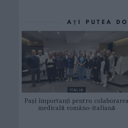
AȚI PUTEA D
ITALIA
Pași importanți pentru colaborare
medicală româno-italiană