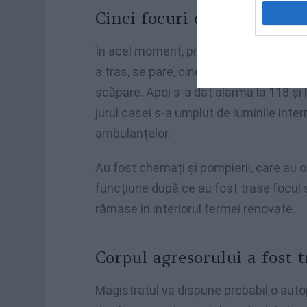
Cinci focuri de armă
În acel moment, proprietarul s-a înarmat
a tras, se pare, cinci focuri de armă: p
scăpare. Apoi s-a dat alarma la 118 și l
jurul casei s-a umplut de luminile interm
ambulanțelor.
Au fost chemați și pompierii, care au o
funcțiune după ce au fost trase focul 
rămase în interiorul fermei renovate.
Corpul agresorului a fost 
Magistratul va dispune probabil o autops