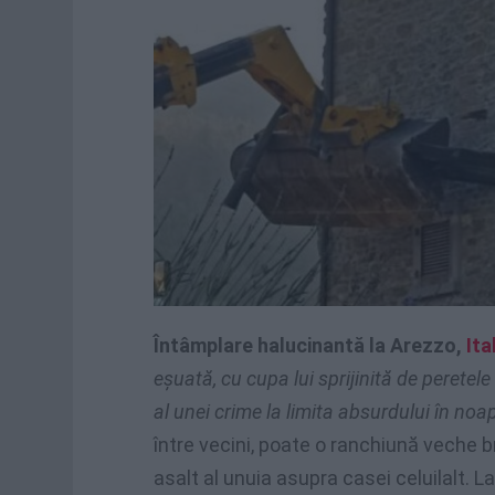
Întâmplare halucinantă la Arezzo,
Ita
eșuată, cu cupa lui sprijinită de peretel
al unei crime la limita absurdului în noa
între vecini, poate o ranchiună veche 
asalt al unuia asupra casei celuilalt. La