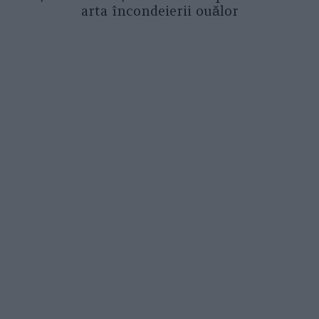
arta încondeierii ouălor