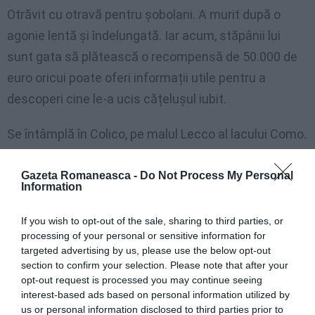
Otrăvit cu otravă pentru șobolani. A murit după o
agonie lentă și îndelungată. Iar acum, stăpânii lui
sunt gata să plătească o recompensă de 50.000 de
euro oricui poate oferi informații utile pentru a
descoperi cine le-a ucis cățelușul iubit.
Se întâmplă în Colico, pe malul Lecco al lacului Como.
Snoopy, un beagle în vârstă de 13 ani, a murit la
începutul lunii noiembrie după ce a mâncat o gură
Gazeta Romaneasca -
Do Not Process My Personal
Information
plină de stricnină, pe care cineva a aruncat-o în
grădina cabanei în care animalul locuia cu Emilia și
If you wish to opt-out of the sale, sharing to third parties, or
processing of your personal or sensitive information for
cei doi fii ai lor, Marco și Andrea Combi.
targeted advertising by us, please use the below opt-out
section to confirm your selection. Please note that after your
”Snoopy era ca un membru al familiei’, explică Andrea,
opt-out request is processed you may continue seeing
‘era foarte liniștit, mergea cu greu, cel mult ieșea în
interest-based ads based on personal information utilized by
us or personal information disclosed to third parties prior to