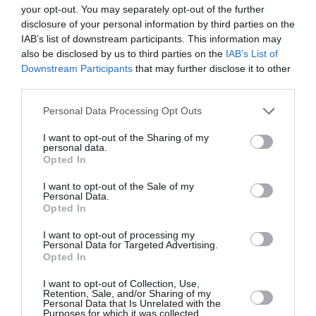
curte. De aceea, atunci când a murit, după suferințe
your opt-out. You may separately opt-out of the further
atroce, am cerut să se facă o autopsie la Institutul
disclosure of your personal information by third parties on the
IAB’s list of downstream participants. This information may
Zooprofilactic din Sondrio. Îndoielile noastre au fost
also be disclosed by us to third parties on the
IAB’s List of
confirmate; în ficat a fost găsită otravă de șobolani.
Downstream Participants
that may further disclose it to other
third parties.
Cineva aruncase momeala în grădină. Un act josnic și
crud. Mama mea este foarte bătrână, Snoopy a fost
Personal Data Processing Opt Outs
umbra ei, acum este disperată. Suntem dispuși să
I want to opt-out of the Sharing of my
personal data.
plătim până la 50.000 de euro oricărei persoane care
Opted In
ne ajută să aducem persoana responsabilă în fața
I want to opt-out of the Sale of my
justiției”
.
Personal Data.
Opted In
Apelul a fost lansat în aceste ore pe rețelele de
I want to opt-out of processing my
Personal Data for Targeted Advertising.
socializare și a avut deja sute de distribuiri.
Opted In
STIRI ITALIA
I want to opt-out of Collection, Use,
Retention, Sale, and/or Sharing of my
Personal Data that Is Unrelated with the
Purposes for which it was collected.
Articolul anterior
See