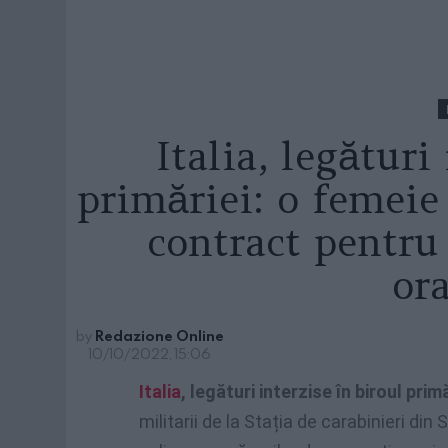
Italia, legături
primăriei: o femeie 
contract pentru 
or
by
Redazione Online
10/10/2022, 15:06
Italia
, legături interzise în biroul prim
militarii de la Stația de carabinieri di