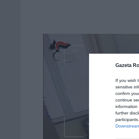
Gazeta R
If you wish 
sensitive in
confirm you
continue se
information 
further disc
participants
Downstream 