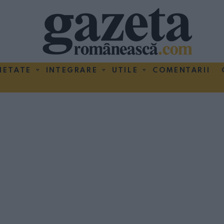
IETATE
INTEGRARE
UTILE
COMENTARII