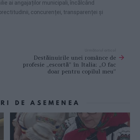
ie ai angajaților municipali, încălcând
corectitudinii, concurenței, transparenței și
Următorul articol
Destăinuirile unei românce de
profesie „escortă” în Italia: „O fac
doar pentru copilul meu”
ORI DE ASEMENEA