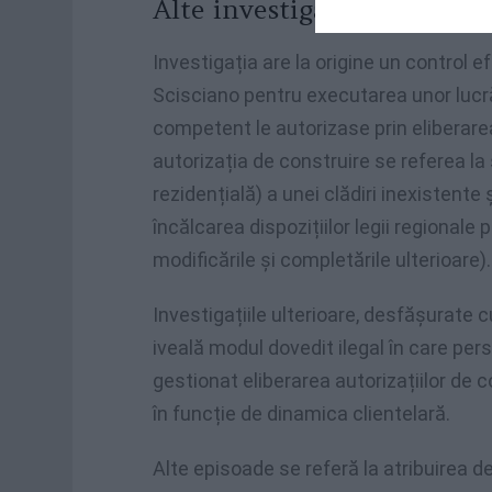
Alte investigații
Investigația are la origine un control
Scisciano pentru executarea unor lucrăr
competent le autorizase prin eliberarea
autorizația de construire se referea la
rezidențială) a unei clădiri inexistente 
încălcarea dispozițiilor legii regionale 
modificările și completările ulterioare).
Investigațiile ulterioare, desfășurate cu
iveală modul dovedit ilegal în care pers
gestionat eliberarea autorizațiilor de c
în funcție de dinamica clientelară.
Alte episoade se referă la atribuirea de