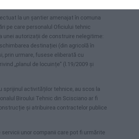
 efectuat la un șantier amenajat în comuna
i pe care personalul Oficiului tehnic
 unei autorizații de construire nelegitime:
 schimbarea destinației (din agricolă în
și, prin urmare, fusese eliberată cu
privind „planul de locuințe” (l.19/2009 și
 sprijinul activităților tehnice, au scos la
onalul Biroului Tehnic din Scisciano ar fi
onstrucție și atribuirea contractelor publice
 servicii unor companii care pot fi urmărite