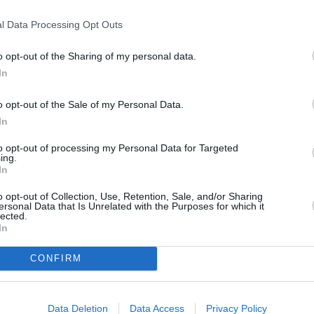
l Data Processing Opt Outs
rile primăriei
o opt-out of the Sharing of my personal data.
In
ul biroului tehnic municipal persoanei de
o opt-out of the Sale of my Personal Data.
 în domeniul eliminării deșeurilor: femeia ar
In
străzilor orașului în schimbul unei prestații
to opt-out of processing my Personal Data for Targeted
rul birourilor municipale.
ing.
In
e actualul șef al Biroului tehnic al
o opt-out of Collection, Use, Retention, Sale, and/or Sharing
i pe predecesorul său, în prezent angajat al
ersonal Data that Is Unrelated with the Purposes for which it
lected.
usiv un consilier municipal, au primit
In
oli, în timp ce doi suspecți au primit ordin
CONFIRM
Data Deletion
Data Access
Privacy Policy