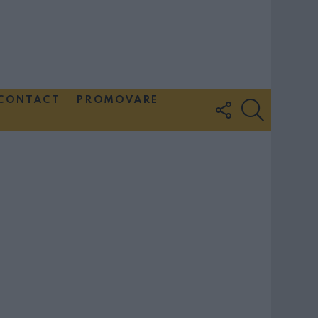
CONTACT
PROMOVARE
FOLLOW
SEARCH
US
Couple Photoshoot Paris