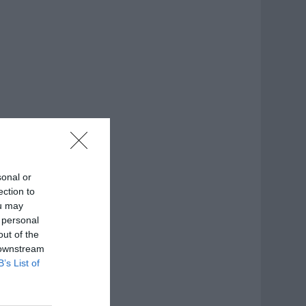
sonal or
ection to
ou may
 personal
out of the
 downstream
B’s List of