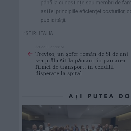
până la cunoștințe sau membri de famil
astfel principiile eficienței costurilor, 
publicității.
STIRI ITALIA
Articolul anterior
See
Treviso, un șofer român de 51 de ani
more
s-a prăbușit la pământ în parcarea
firmei de transport: în condiții
disperate la spital
AȚI PUTEA D