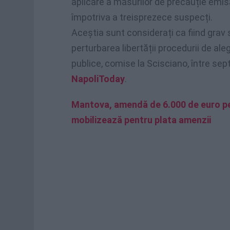
aplicare a măsurilor de precauție emisă
împotriva a treisprezece suspecți.
Aceștia sunt considerați ca fiind grav s
perturbarea libertății procedurii de ale
publice, comise la Scisciano, între sep
NapoliToday
.
Mantova, amendă de 6.000 de euro pen
mobilizează pentru plata amenzii