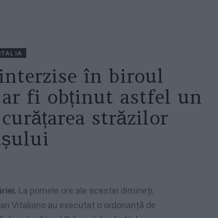
ITALIA
 interzise în biroul
ar fi obținut astfel un
curățarea străzilor
așului
ăriei.
La primele ore ale acestei dimineți,
n San Vitaliano au executat o ordonanță de