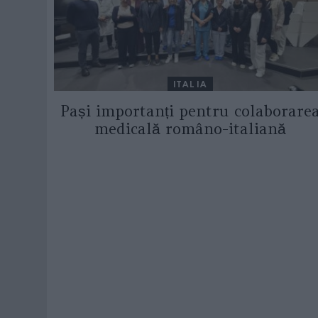
ITALIA
Pași importanți pentru colaborare
medicală româno-italiană