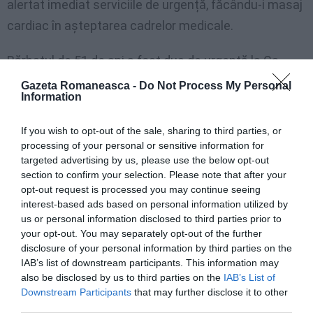
alertat imediat serviciile de urgență, făcându-i masaj
cardiac în așteptarea cadrelor medicale.
Bărbatul de 51 de ani a fost dus de urgență la Ca
‘Foncello, unde se află în prezent în stare
Gazeta Romaneasca -
Do Not Process My Personal
Information
critică. Sâmbătă, cu o zi înainte de îmbolnăvire, A.S.
(acestea sunt inițialele șoferului) călătorise toată
If you wish to opt-out of the sale, sharing to third parties, or
ziua prin Ungaria și Slovenia până a ajuns la Motta di
processing of your personal or sensitive information for
targeted advertising by us, please use the below opt-out
Livenza.
section to confirm your selection. Please note that after your
opt-out request is processed you may continue seeing
Pe timpul nopții dormise liniștit în camionul din zona
interest-based ads based on personal information utilized by
us or personal information disclosed to third parties prior to
de odihnă a companiei. Duminica dimineață,
your opt-out. You may separately opt-out of the further
tragedia. La fața locului a intervenit salvarea cu
disclosure of your personal information by third parties on the
elicopterul de la Padova, al cărei personal l-a
IAB’s list of downstream participants. This information may
also be disclosed by us to third parties on the
IAB’s List of
reanimat la fața locului pe bărbatul de 51 de ani
Downstream Participants
that may further disclose it to other
înainte de a-l transporta la Treviso. Șocați colegii
third parties.