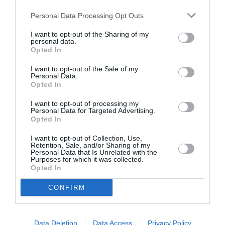
care au asistat la scena.
Personal Data Processing Opt Outs
Doliu în Poliția Română: Chestorul Dan Fătuloiu a
I want to opt-out of the Sharing of my
personal data.
murit subit la 66 de ani. A făcut infarct
Opted In
I want to opt-out of the Sale of my
Personal Data.
Opted In
Articolul anterior
See
Roma, două turiste de 25 de ani
more
I want to opt-out of processing my
accidentate mortal, șoferul ucigaș nu a
Personal Data for Targeted Advertising.
oprit pentru a le acorda ajutor
Opted In
Următorul articol
I want to opt-out of Collection, Use,
Retention, Sale, and/or Sharing of my
Italia, legături interzise în biroul primăriei:
Personal Data that Is Unrelated with the
o femeie ar fi obținut astfel un contract
Purposes for which it was collected.
pentru curățarea străzilor orașului
Opted In
CONFIRM
AȚI PUTEA DORI DE
ASEMENEA
Data Deletion
Data Access
Privacy Policy