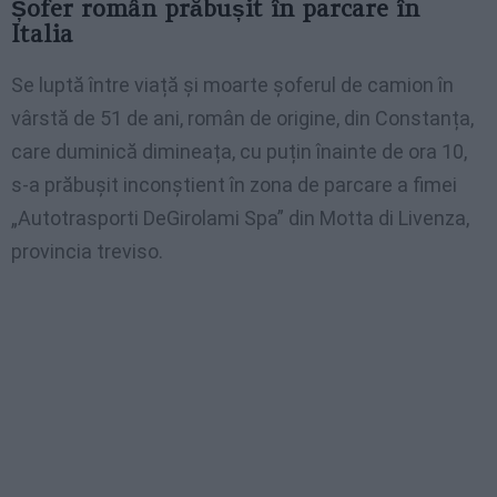
Șofer român prăbușit în parcare în
Italia
Se luptă între viață și moarte șoferul de camion în
vârstă de 51 de ani, român de origine, din Constanța,
care duminică dimineața, cu puțin înainte de ora 10,
s-a prăbușit inconștient în zona de parcare a fimei
„Autotrasporti DeGirolami Spa” din Motta di Livenza,
provincia treviso.