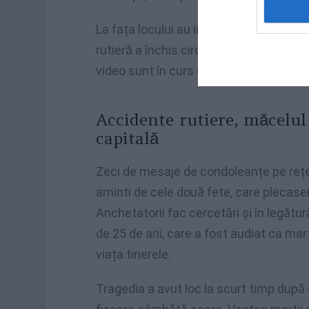
La fața locului au intervenit și pompier
rutieră a închis circulația pe carosabi
video sunt în curs de examinare pentru
Accidente rutiere, măcelu
capitală
Zeci de mesaje de condoleanțe pe rețel
aminti de cele două fete, care plecaseră
Anchetatorii fac cercetări și în legătu
de 25 de ani, care a fost audiat ca mart
viața tinerele.
Tragedia a avut loc la scurt timp după 