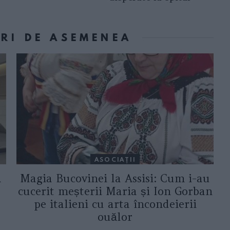
ORI DE ASEMENEA
ASOCIAŢII
a
Magia Bucovinei la Assisi: Cum i-au
cucerit meșterii Maria și Ion Gorban
pe italieni cu arta încondeierii
ouălor