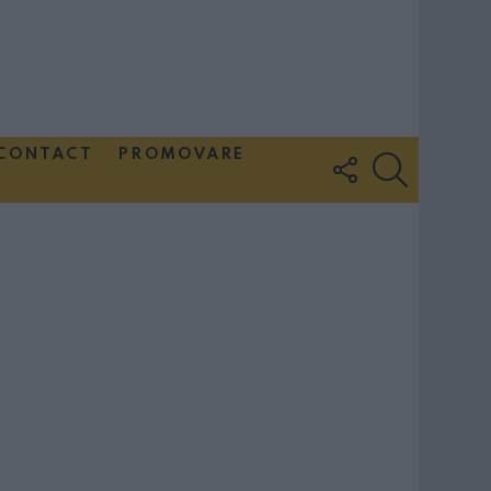
CONTACT
PROMOVARE
FOLLOW
SEARCH
US
Couple Photoshoot Paris