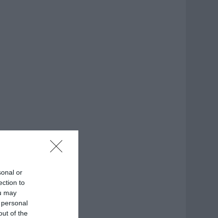
sonal or
ection to
ou may
 personal
out of the