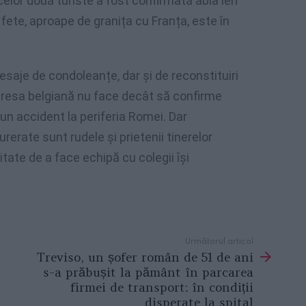
lor două turiste a fost confirmată abia ieri
 fete, aproape de granița cu Franța, este în
esaje de condoleanțe, dar și de reconstituiri
t presa belgiană nu face decât să confirme
r-un accident la periferia Romei. Dar
erate sunt rudele și prietenii tinerelor
tate de a face echipă cu colegii își
Următorul articol
Treviso, un șofer român de 51 de ani
s-a prăbușit la pământ în parcarea
firmei de transport: în condiții
disperate la spital