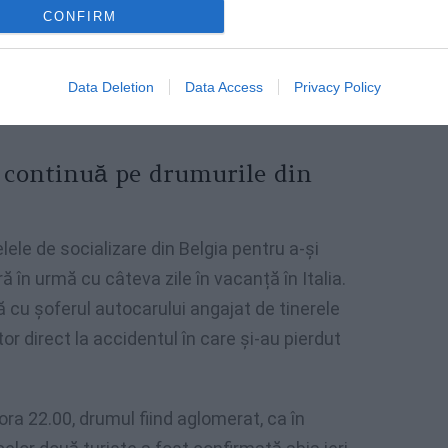
CONFIRM
ii și ambulanțele 118, în timp ce Poliția
lul dinspre centru. Imaginile de supraveghere
Data Deletion
Data Access
Privacy Policy
 a reconstitui ce s-a întâmplat.
l continuă pe drumurile din
ele de socializare din Belgia pentru a-și
 în urmă cu câteva zile în vacanță în Italia.
ră cu șoferul autocarului angajat de tinerele
or direct la accidentul în care și-au pierdut
ora 22.00, drumul fiind aglomerat, ca în