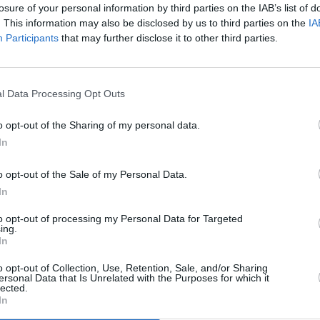
losure of your personal information by third parties on the IAB’s list of
. This information may also be disclosed by us to third parties on the
IA
Participants
that may further disclose it to other third parties.
l Data Processing Opt Outs
o opt-out of the Sharing of my personal data.
In
e ani accidentate mortal
o opt-out of the Sale of my Personal Data.
 împreună cu șoferul pentru a-i ajuta pe cei
In
 însă, celălalt vehicul a venit și i-a lovit
to opt-out of processing my Personal Data for Targeted
ing.
stanță.
In
o opt-out of Collection, Use, Retention, Sale, and/or Sharing
oferi care s-au accidentat mai devreme, în
ersonal Data that Is Unrelated with the Purposes for which it
lected.
nternați la spitalul Policlinico Umberto I cu
In
u cod galben la spitalul San Giovanni.