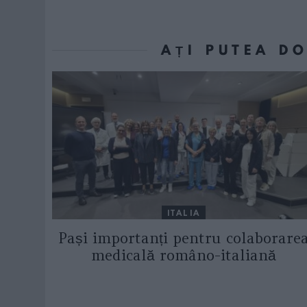
AȚI PUTEA D
ITALIA
Pași importanți pentru colaborare
medicală româno-italiană