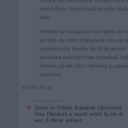
fiecare sâmbătă seara. Vestea morții ce
seară târziu. Orașul natal al celor două
doliu.
Rețelele de socializare sunt pline de m
parțiale ale celor întâmplate, întrucâ
vestea morții tinerilor de 25 de ani înt
povestea este mult mai complexă. Îndur
victime, de ale căror zâmbete și capaci
amintesc.
STIRI ITALIA
Articolul anterior
See
Doliu în Poliția Română: Chestorul
more
Dan Fătuloiu a murit subit la 66 de
ani. A făcut infarct