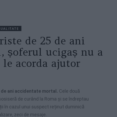
UALITATE
iste de 25 de ani
, șoferul ucigaș nu a
 le acorda ajutor
 de ani accidentate mortal.
Cele două
, sosiseră de curând la Roma și se îndreptau
ii în cazul unui suspect reținut duminică
lizare, zeci de mesaje.