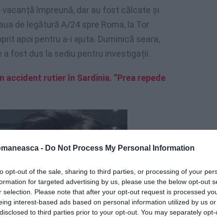
o vacanță împreună, dar au fost călcate și
ua de legătură A/24 spre Roma, la Tor
prit apoi pentru a-i ajuta. Duminică seara,
e a fost dus la sediu pentru investigații.
n accident rutier în Sardinia. ”Prea repede
omaneasca -
Do Not Process My Personal Information
to opt-out of the sale, sharing to third parties, or processing of your per
formation for targeted advertising by us, please use the below opt-out s
r selection. Please note that after your opt-out request is processed y
eing interest-based ads based on personal information utilized by us or
disclosed to third parties prior to your opt-out. You may separately opt-