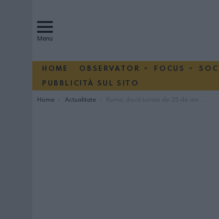
Menu
HOME
OBSERVATOR
FOCUS
SOC
PUBBLICITÀ SUL SITO
You are here:
Home
Actualitate
Roma, două turiste de 25 de ani accidentate mortal, șoferul ucigaș nu a oprit pentru a le acorda ajutor