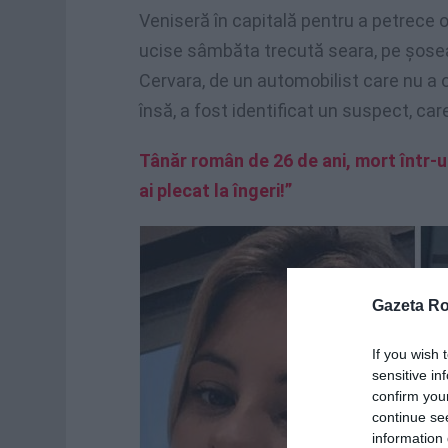
Veniseră în capitală pentru a petrece 
ucise sâmbăta trecută seara, pe șosea
Cervara, de un automobilist care nu a o
însă, a fost identificat un suspect, car
Tânăr român de 26 de ani, mort într-u
ai plecat la îngeri!”
Gazeta R
If you wish 
sensitive in
confirm you
continue se
information 