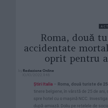
ACT
Roma, două tur
accidentate mortal
oprit pentru a
by
Redazione Online
10/10/2022, 11:48
Știri Italia
–
Roma, două turiste de 25
tinere belgiene, în vârstă de 25 de ani
spre hotel cu o mașină NCC. Investigaț
după-amiază. Doliu pe rețelele de socia