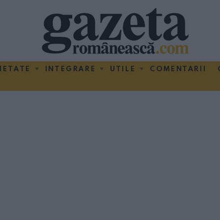
IETATE
INTEGRARE
UTILE
COMENTARII