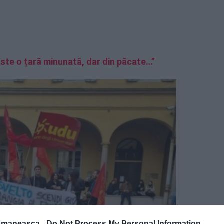
Este o țară minunată, dar din păcate…”
omaneasca -
Do Not Process My Personal Information