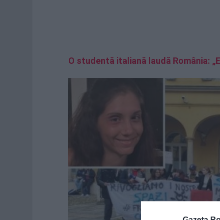
O studentă italiană laudă România: „
Gazeta R