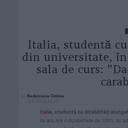
Italia, studentă cu
din universitate, î
sala de curs: ”D
carab
by
Redazione Online
11/11/2022, 13:03
Italia
, studentă cu dizabilități alunga
de ani, are o dizabilitate de 100%. Își