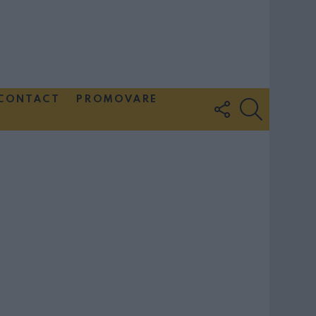
CONTACT
PROMOVARE
FOLLOW
SEARCH
US
Couple Photoshoot Paris