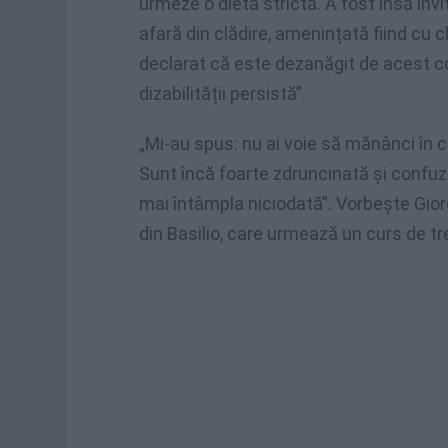
urmeze o dietă strictă. A fost însă invit
afară din clădire, amenințată fiind cu c
declarat că este dezanăgit de acest 
dizabilității persistă”.
„Mi-au spus: nu ai voie să mănânci în c
Sunt încă foarte zdruncinată și confuz
mai întâmpla niciodată”. Vorbește Giorg
din Basilio, care urmează un curs de trei