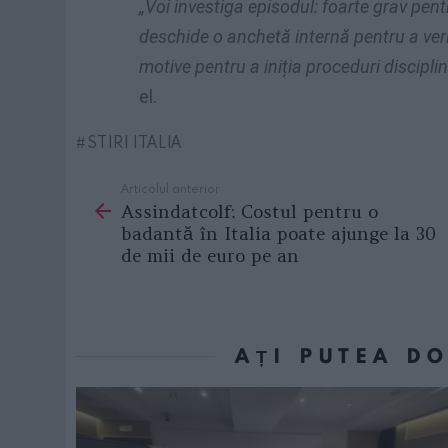
„Voi investiga episodul: foarte grav pentr
deschide o anchetă internă pentru a veri
motive pentru a iniția proceduri discipli
el.
STIRI ITALIA
Articolul anterior
See
Assindatcolf: Costul pentru o
more
badantă în Italia poate ajunge la 30
de mii de euro pe an
AȚI PUTEA D