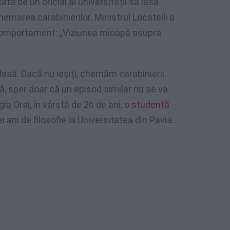
ată de un oficial al universității să iasă
hemarea carabinierilor. Ministrul Locatelli a
comportament: „Viziunea mioapă asupra
lasă. Dacă nu ieșiți, chemăm carabinierii.
ă, sper doar că un episod similar nu se va
ia Orsi, în vârstă de 26 de ani, o
studentă
 ani de filosofie la Universitatea din Pavia.