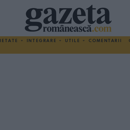
IETATE
INTEGRARE
UTILE
COMENTARII