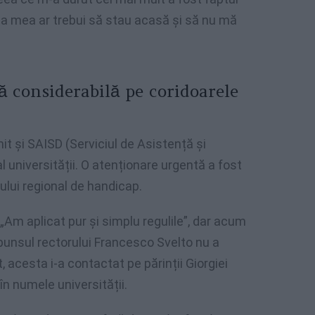
rea mea ar trebui să stau acasă și să nu mă
ă considerabilă pe coridoarele
nit și SAISD (Serviciul de Asistență și
al universității. O atenționare urgentă a fost
tului regional de handicap.
: „Am aplicat pur și simplu regulile”, dar acum
spunsul rectorului Francesco Svelto nu a
, acesta i-a contactat pe părinții Giorgiei
în numele universității.