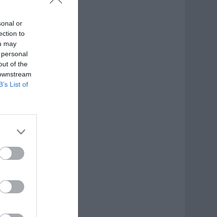
sonal or
ection to
ou may
 personal
out of the
 downstream
B’s List of