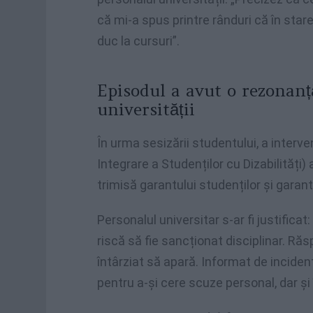
că mi-a spus printre rânduri că în sta
duc la cursuri”.
Episodul a avut o rezonanț
universității
În urma sesizării studentului, a interve
Integrare a Studenților cu Dizabilități) 
trimisă garantului studenților și garan
Personalul universitar s-ar fi justificat
riscă să fie sancționat disciplinar. Ră
întârziat să apară. Informat de incident
pentru a-și cere scuze personal, dar și 