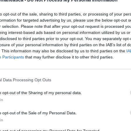
to opt-out of the sale, sharing to third parties, or processing of your per
formation for targeted advertising by us, please use the below opt-out s
r selection. Please note that after your opt-out request is processed y
eing interest-based ads based on personal information utilized by us or
disclosed to third parties prior to your opt-out. You may separately opt-
losure of your personal information by third parties on the IAB’s list of
. This information may also be disclosed by us to third parties on the
IA
Participants
that may further disclose it to other third parties.
ități alungată din universitate
eoarece se luptă cu o tumoare de mai bine
l Data Processing Opt Outs
e care mama ei i-l pregătește în fiecare zi.
o opt-out of the Sharing of my personal data.
antină sau la o cafenea, pentru că trebuie
In
 pentru Persoane cu dizabilități,
orbit cu Giorgia și a spus că aceasta este
o opt-out of the Sale of my Personal Data.
In
nea, persistența unei „viziuni încă mioape”