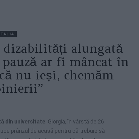
ITALIA
 dizabilități alungată
n pauză ar fi mâncat în
acă nu ieși, chemăm
inierii”
tă din universitate
. Giorgia, în vârstă de 26
 aduce prânzul de acasă pentru că trebuie să