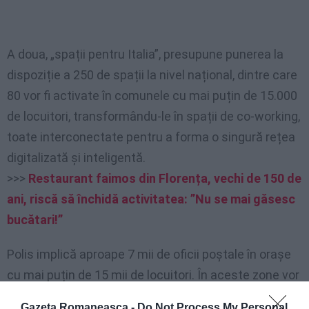
A doua, „spații pentru Italia”, presupune punerea la
dispoziție a 250 de spații la nivel național, dintre care
80 vor fi activate în comunele cu mai puțin de 15.000
de locuitori, transformându-le în spații de co-working,
toate interconectate pentru a forma o singură rețea
digitalizată și inteligentă.
>>>
Restaurant faimos din Florența, vechi de 150 de
ani, riscă să închidă activitatea: ”Nu se mai găsesc
bucătari!”
Polis implică aproape 7 mii de oficii poștale în orașe
cu mai puțin de 15 mii de locuitori. În aceste zone vor
fi înființate „birouri Polis”, ghișee unice pentru servicii
Gazeta Romaneasca -
Do Not Process My Personal