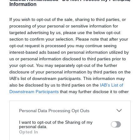
de asistență poștală. „Dorim să oferim oamenilor,
Information
companiilor și profesioniștilor posibilitatea de a
If you wish to opt-out of the sale, sharing to third parties, or
utiliza aceste spații”, a declarat Lasco. „Aceste spații
processing of your personal or sensitive information for
nu vor fi doar în marile orașe, unde sunt deja prezenți
targeted advertising by us, please use the below opt-out
section to confirm your selection. Please note that after your
actorii din sector, ci mai ales în orașele mici și
opt-out request is processed you may continue seeing
mijlocii, pentru a contribui la dezvoltarea socială și
interest-based ads based on personal information utilized by
us or personal information disclosed to third parties prior to
economică a întregii țări.
your opt-out. You may separately opt-out of the further
disclosure of your personal information by third parties on the
IAB’s list of downstream participants. This information may
Noi tehnologii
also be disclosed by us to third parties on the
IAB’s List of
Downstream Participants
that may further disclose it to other
În ceea ce privește linia de acțiune „Ghișeu unic”,
third parties.
scopul este de a dota oficiile poștale cu noi
Personal Data Processing Opt Outs
tehnologii și instrumente care să permită,
24 de ore
I want to opt-out of the Sharing of my
din 24, o utilizare completă, rapidă, ușoară și
personal data.
Opted In
digitală
a serviciilor referitoare la: documente de