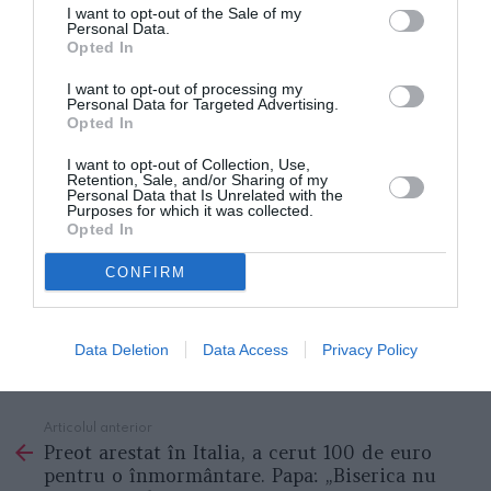
identitate, certificate de stare civilă, certificate
I want to opt-out of the Sale of my
Personal Data.
judiciare, certificate de securitate socială etc..
Opted In
I want to opt-out of processing my
Spațiile vor fi transformate pentru a contribui pe
Personal Data for Targeted Advertising.
Opted In
scară largă, în mod concret și rezistent la atingerea
obiectivelor pe care Uniunea Europeană și Italia și le-
I want to opt-out of Collection, Use,
Retention, Sale, and/or Sharing of my
au stabilit prin planul „Next Generation Eu”, în ceea ce
Personal Data that Is Unrelated with the
Purposes for which it was collected.
privește digitalizarea și incluziunea socială.
Opted In
Programul sponsorizează, de asemenea, acțiuni care
CONFIRM
vizează sustenabilitatea mediului și creșterea
socială a comunităților.
Data Deletion
Data Access
Privacy Policy
STIRI ITALIA
Articolul anterior
See
Preot arestat în Italia, a cerut 100 de euro
more
pentru o înmormântare. Papa: „Biserica nu