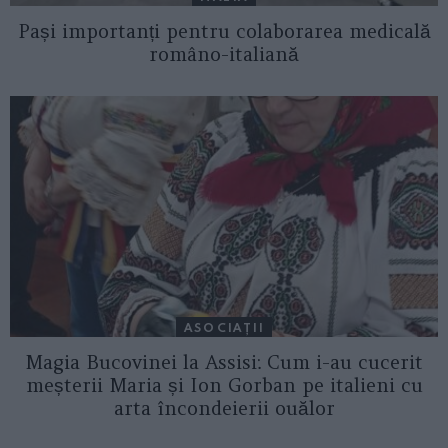
Pași importanți pentru colaborarea medicală
româno-italiană
ASOCIAŢII
Magia Bucovinei la Assisi: Cum i-au cucerit
meșterii Maria și Ion Gorban pe italieni cu
arta încondeierii ouălor