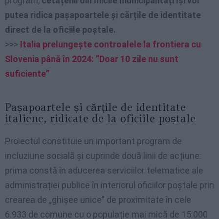
program,
cetățenii din micile municipalități își vor
putea ridica pașapoartele și cărțile de identitate
direct de la oficiile poștale.
>>>
Italia prelungește controalele la frontiera cu
Slovenia până în 2024: ”Doar 10 zile nu sunt
suficiente”
Pașapoartele și cărțile de identitate
italiene, ridicate de la oficiile poștale
Proiectul constituie un important program de
incluziune socială și cuprinde două linii de acțiune:
prima constă în aducerea serviciilor telematice ale
administrației publice în interiorul oficiilor poștale prin
crearea de „ghișee unice” de proximitate în cele
6.933 de comune cu o populație mai mică de 15.000