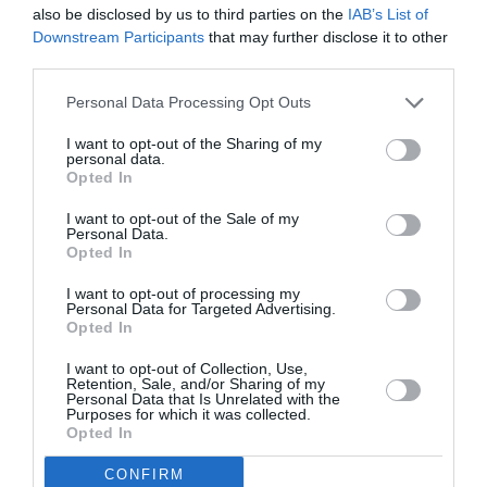
se observă o concentrare puternică în clasele
also be disclosed by us to third parties on the
IAB’s List of
inferioare.
Downstream Participants
that may further disclose it to other
third parties.
De altfel, 58,4% din pensii au o sumă mai mică de
Personal Data Processing Opt Outs
750,00 euro. Acest procent, care pentru femei ajunge
I want to opt-out of the Sharing of my
la 71,1%, este doar o măsură orientativă a „sărăciei”,
personal data.
Opted In
datorită faptului că mulți pensionari au dreptul la mai
I want to opt-out of the Sale of my
multe pensii sau alte venituri, afirmă INPS.
Personal Data.
Opted In
STIRI ITALIA
I want to opt-out of processing my
Personal Data for Targeted Advertising.
Articolul anterior
See
Opted In
Româncă din Italia, condamnată la
more
I want to opt-out of Collection, Use,
închisoare în țară, fără să știe, pentru
Retention, Sale, and/or Sharing of my
neplata pensiei alimentare
Personal Data that Is Unrelated with the
Purposes for which it was collected.
Următorul articol
Opted In
Italia, se prefăceau că sunt surdo-muţi și
CONFIRM
cereau bani pentru construirea unei case,