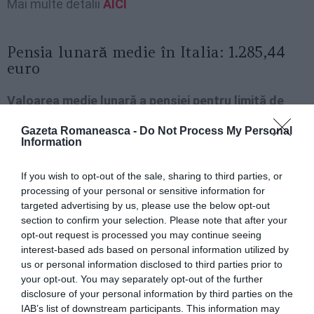
Mai multe detalii
AICI
Pensia lunară medie în Italia: 1.285,44
euro
Valoarea medie lunară a pensiei pentru limită de
vârstă este de 1.285,44 euro
, cu o valoare mai mare
Gazeta Romaneasca -
Do Not Process My Personal
în nord (1.379,92 euro). Analiza distribuției pe vârste
Information
arată o vârstă medie a pensionarilor de 74,1 ani, cu o
If you wish to opt-out of the sale, sharing to third parties, or
diferență între cele două sexe de 4,7 ani (71,5 ani
processing of your personal or sensitive information for
pentru bărbați și 76,2 ani pentru femei).
targeted advertising by us, please use the below opt-out
section to confirm your selection. Please note that after your
opt-out request is processed you may continue seeing
Milano, și-a zidit mama moartă în casă, pentru a-i
interest-based ads based on personal information utilized by
încasa pensia timp de doi ani
us or personal information disclosed to third parties prior to
your opt-out. You may separately opt-out of the further
disclosure of your personal information by third parties on the
Analizând
repartizarea pe cuantum lunar
a pensiilor
IAB’s list of downstream participants. This information may