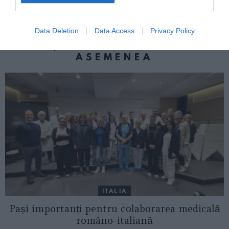
doi români arestați
Data Deletion
Data Access
Privacy Policy
AȚI PUTEA DORI DE
ASEMENEA
ITALIA
Pași importanți pentru colaborarea medicală
româno-italiană