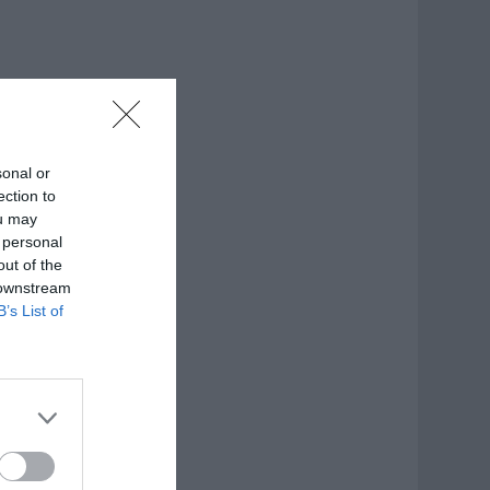
sonal or
ection to
ou may
 personal
out of the
 downstream
B’s List of