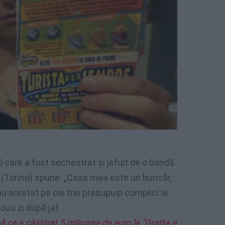
 care a fost sechestrat și jefuit de o bandă
e (Torino) spune: „Casa mea este un buncăr,
au arestat pe cei trei presupuși complici ai
ua zi după jaf.
pă ce a câștigat 5 milioane de euro la ”Gratta e