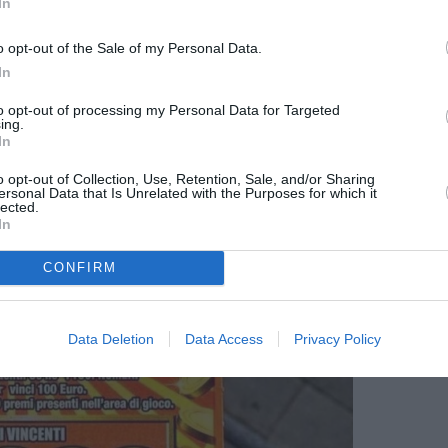
In
ărat un BMW cu 150 de mii de euro, o casă
o opt-out of the Sale of my Personal Data.
e.
In
 a câștigat 500.000 de euro la ”Gratta e vinci”,
to opt-out of processing my Personal Data for Targeted
ea că e adevărat”
ing.
In
o opt-out of Collection, Use, Retention, Sale, and/or Sharing
ersonal Data that Is Unrelated with the Purposes for which it
lected.
In
CONFIRM
Data Deletion
Data Access
Privacy Policy