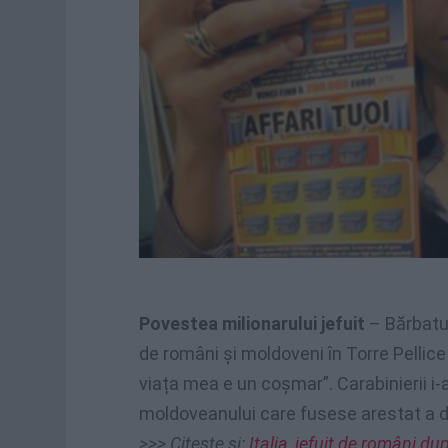
Povestea milionarului jefuit
– Bărbatul
de români și moldoveni în Torre Pellic
viața mea e un coșmar”. Carabinierii i-
moldoveanului care fusese arestat a do
>>> Citește și:
Italia, jefuit de români du