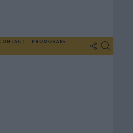
CONTACT
PROMOVARE
FOLLOW
SEARCH
US
Couple Photoshoot Paris