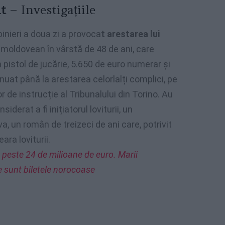
it
– Investigațiile
inieri a doua zi a provoca
t arestarea lui
 moldovean în vârstă de 48 de ani, care
pistol de jucărie, 5.650 de euro numerar și
inuat până la arestarea celorlalți complici, pe
r de instrucție al Tribunalului din Torino. Au
derat a fi inițiatorul loviturii, un
, un român de treizeci de ani care, potrivit
ara loviturii.
e peste 24 de milioane de euro. Marii
are sunt biletele norocoase
”