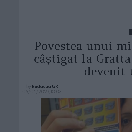
Povestea unui mi
câștigat la Gratta
devenit
by
Redactia GR
05/04/2023, 10:03