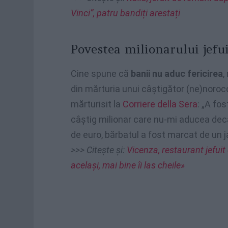
Vinci”, patru bandiți arestați
Povestea milionarului jefu
Cine spune că
banii nu aduc fericirea
,
din mărturia unui câștigător (ne)noroco
mărturisit la
Corriere della Sera
: „A fo
câștig milionar care nu-mi aducea dec
de euro, bărbatul a fost marcat de un jaf
>>> Citește și:
Vicenza, restaurant jefuit
același, mai bine îi las cheile»