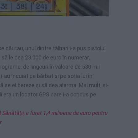
e căutau, unul dintre tâlhari i-a pus pistolul
l să le dea 23.000 de euro în numerar,
 kilograme. de lingouri în valoare de 530 mii
 i-au încuiat pe bărbat și pe soția lui în
ă se elibereze și să dea alarma. Mai mult, și-
li era un locator GPS care i-a condus pe
rul Sănătății, a furat 1,4 milioane de euro pentru
r