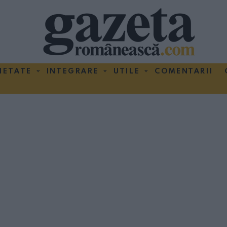
IETATE
INTEGRARE
UTILE
COMENTARII