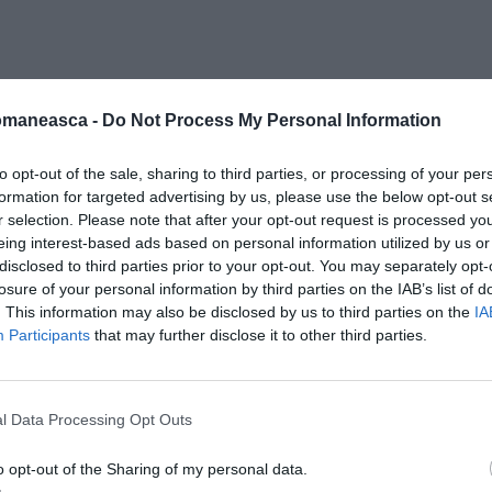
omaneasca -
Do Not Process My Personal Information
to opt-out of the sale, sharing to third parties, or processing of your per
formation for targeted advertising by us, please use the below opt-out s
r selection. Please note that after your opt-out request is processed y
eing interest-based ads based on personal information utilized by us or
disclosed to third parties prior to your opt-out. You may separately opt-
losure of your personal information by third parties on the IAB’s list of
. This information may also be disclosed by us to third parties on the
IA
miezului nopții, pe 28 mai anul trecut, un
Participants
that may further disclose it to other third parties.
 vilei din Torre Pellice, așteptând
ei sale. Cuplul a fost forțat, sub amenințarea
l Data Processing Opt Outs
i au trebuit apoi să se întindă cu mâinile pe
ionată. Bărbatul a povestit ziarului că hoții
o opt-out of the Sharing of my personal data.
în lingouri și criptomonede, cu restul și-a