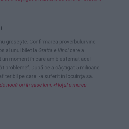
it
 nu greșește. Confirmarea proverbului vine
s al unui bilet la
Gratta e Vinci
care a
st un moment în care am blestemat acel
ât probleme”. După ce a câștigat 5 milioane
 teribil pe care l-a suferit în locuința sa.
 de nouă ori în șase luni: «Hoțul e mereu