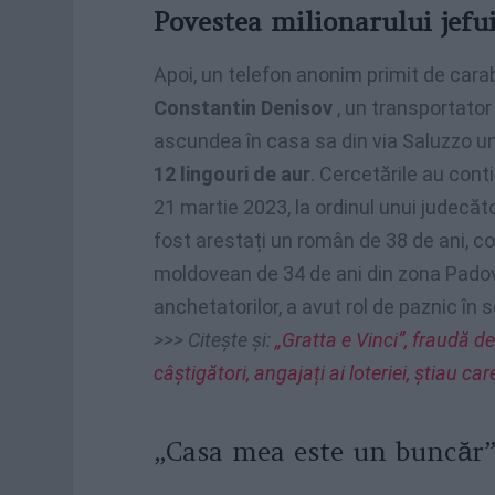
Povestea milionarului jefu
Apoi, un telefon anonim primit de carab
Constantin Denisov
, un transportator
ascundea în casa sa din via Saluzzo un 
12 lingouri de aur
. Cercetările au cont
21 martie 2023, la ordinul unui judecăto
fost arestați un român de 38 de ani, consi
moldovean de 34 de ani din zona Padova
anchetatorilor, a avut rol de paznic în se
>>> Citește și:
„Gratta e Vinci”, fraudă d
câștigători, angajați ai loteriei, știau c
„Casa mea este un buncăr