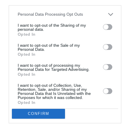
Între timp, goana după lemne e furioasă, dar livrările
third parties.
sunt lente: „Cererea s-a dublat, suntem acoperiți de
Personal Data Processing Opt Outs
muncă și mergem acum cu instalațiile în martie și
I want to opt-out of the Sharing of my
aprilie 2023”, avertizează Cristina Salvetti de la „La
personal data.
Opted In
Fornace” din Pescantina, dealer al principalelor mărci
internaționale de sobe pe lemne și peleți.
I want to opt-out of the Sale of my
Personal Data.
Opted In
„A fost inevitabil – comentează Francesco Passoni,
I want to opt-out of processing my
proprietarul „ Arte Calore ” din San Pietro in Cariano
Personal Data for Targeted Advertising.
Opted In
(Verona) -; piața începuse să crească chiar înainte de
izbucnirea războiului din Ucraina; lemnul a crescut cu
I want to opt-out of Collection, Use,
Retention, Sale, and/or Sharing of my
50%, peleții au crescut, fierul și oțelul au înregistrat
Personal Data that Is Unrelated with the
Purposes for which it was collected.
creșteri de până la 15% la fiecare două luni. În acest
Opted In
ritm, cu prețul gazului în creștere constantă și cu
CONFIRM
perspectiva unei raționalizări, în decembrie oamenii
se vor bate să apuce o sobă cu lemne. Noi, cu