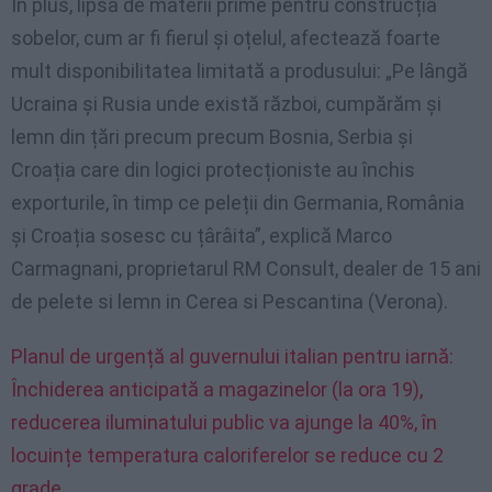
În plus, lipsa de materii prime pentru construcția
sobelor, cum ar fi fierul și oțelul, afectează foarte
mult disponibilitatea limitată a produsului: „Pe lângă
Ucraina și Rusia unde există război, cumpărăm și
lemn din țări precum precum Bosnia, Serbia și
Croația care din logici protecționiste au închis
exporturile, în timp ce peleții din Germania, România
și Croația sosesc cu țârâita”, explică Marco
Carmagnani, proprietarul RM Consult, dealer de 15 ani
de pelete si lemn in Cerea si Pescantina (Verona).
Planul de urgență al guvernului italian pentru iarnă:
Închiderea anticipată a magazinelor (la ora 19),
reducerea iluminatului public va ajunge la 40%, în
locuințe temperatura caloriferelor se reduce cu 2
grade