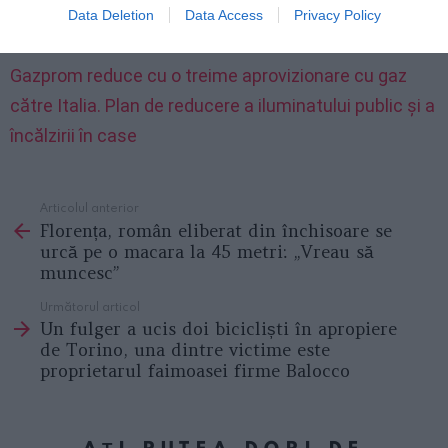
Data Deletion
Data Access
Privacy Policy
livrările, mergem în primăvara anului 2023”.
Gazprom reduce cu o treime aprovizionare cu gaz
către Italia. Plan de reducere a iluminatului public și a
încălzirii în case
Articolul anterior
See
Florența, român eliberat din închisoare se
more
urcă pe o macara la 45 metri: „Vreau să
muncesc”
Următorul articol
Un fulger a ucis doi bicicliști în apropiere
de Torino, una dintre victime este
proprietarul faimoasei firme Balocco