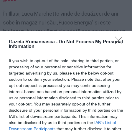
În Illasi, Luca Marchetto vinde de douăzeci de ani
sobe în magazinul său „Fuoco Energia” și este
încântat: „Nu am văzut niciodată așa ceva; avem un
munte de cereri, dar din lipsa materialelor nu avem
Gazeta Romaneasca -
Do Not Process My Personal
Information
suficiente sobe. Este ceva gata de livrare, altfel
mergem la sfârșitul iernii. Prețuri? Lemnul a crescut
If you wish to opt-out of the sale, sharing to third parties, or
cu 30%, dar peleții au crescut și mai mult. Cred că se
processing of your personal or sensitive information for
targeted advertising by us, please use the below opt-out
fac multe speculații”, subliniază el.
section to confirm your selection. Please note that after your
opt-out request is processed you may continue seeing
Energia s-a scumpit cu peste 38% în Italia, guvernul
interest-based ads based on personal information utilized by
us or personal information disclosed to third parties prior to
anunță un pachet de măsuri
your opt-out. You may separately opt-out of the further
disclosure of your personal information by third parties on the
IAB’s list of downstream participants. This information may
Livrări în 2023
also be disclosed by us to third parties on the
IAB’s List of
Downstream Participants
that may further disclose it to other