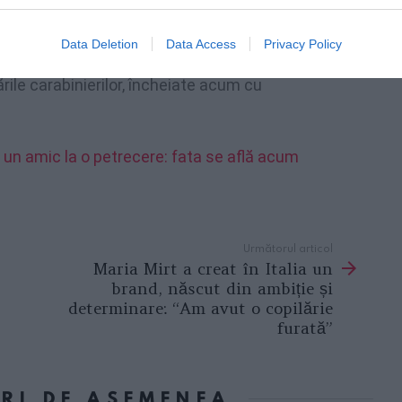
se afla acasă cu suspectul, fusese forțată în
. Victima, profitând de o distragere a
Data Deletion
Data Access
Privacy Policy
ze din casă pentru a-și suna tatăl, care
ile carabinierilor, încheiate acum cu
de un amic la o petrecere: fata se află acum
Următorul articol
Maria Mirt a creat în Italia un
brand, născut din ambiție și
determinare: “Am avut o copilărie
furată”
ORI DE ASEMENEA