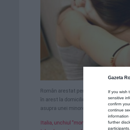
Gazeta R
Român arestat pentru viol asupra unei
If you wish 
sensitive in
în arest la domiciliu, a fost arestat de
confirm you
asupra unei minore.
continue se
information 
Italia, unchiul ”monstru”: un român și-a
further disc
participants