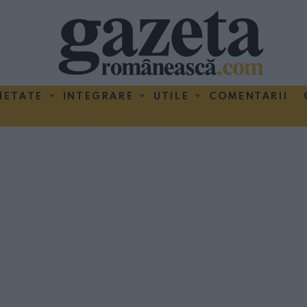
IETATE
INTEGRARE
UTILE
COMENTARII