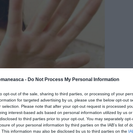
omaneasca -
Do Not Process My Personal Information
 minore – Un român de 64 de ani, aflat acum
to opt-out of the sale, sharing to third parties, or processing of your per
formation for targeted advertising by us, please use the below opt-out s
 către Carabinieri din Acate pentru viol
r selection. Please note that after your opt-out request is processed y
eing interest-based ads based on personal information utilized by us or
disclosed to third parties prior to your opt-out. You may separately opt-
 violat nepoata timp de cinci ani, arestat în
losure of your personal information by third parties on the IAB’s list of
. This information may also be disclosed by us to third parties on the
IA