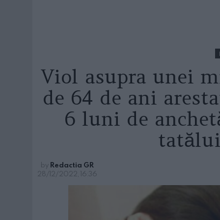
Viol asupra unei m
de 64 de ani aresta
6 luni de anchet
tatălu
by
Redactia GR
28/12/2022, 16:36