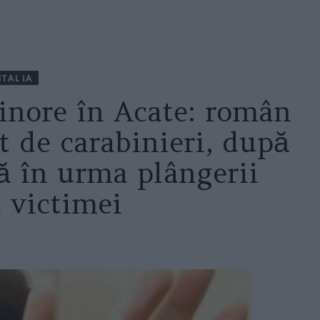
ITALIA
inore în Acate: român
t de carabinieri, după
ă în urma plângerii
i victimei