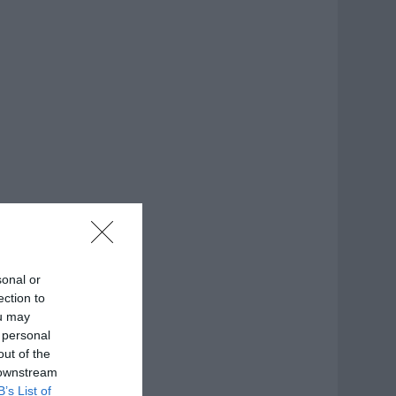
sonal or
ection to
ou may
 personal
out of the
 downstream
B’s List of