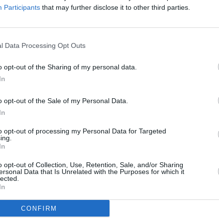
ța a povestit totul
Participants
that may further disclose it to other third parties.
l Data Processing Opt Outs
o opt-out of the Sharing of my personal data.
In
o opt-out of the Sale of my Personal Data.
In
to opt-out of processing my Personal Data for Targeted
ing.
In
o opt-out of Collection, Use, Retention, Sale, and/or Sharing
pă plângerea unui părinte de violul suferit
ersonal Data that Is Unrelated with the Purposes for which it
lected.
 inițialele C.D., 64 ani, care locuia în
In
.
CONFIRM