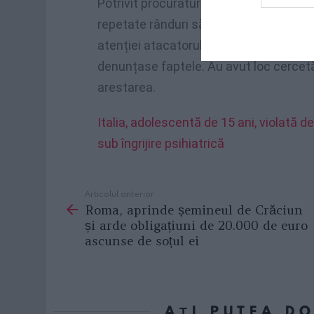
Potrivit procuraturii, fata, în timp ce 
repetate rânduri să sufere acte sexuale
atenției atacatorului, reușise să evade
denunțase faptele. Au avut loc cercetăr
arestarea.
Italia, adolescentă de 15 ani, violată 
sub îngrijire psihiatrică
Articolul anterior
See
Roma, aprinde șemineul de Crăciun
more
și arde obligațiuni de 20.000 de euro
ascunse de soțul ei
AȚI PUTEA D