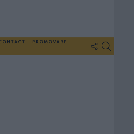
CONTACT
PROMOVARE
FOLLOW
SEARCH
US
Couple Photoshoot Paris