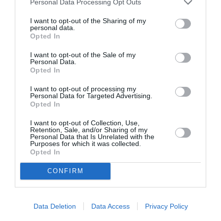
Personal Data Processing Opt Outs
I want to opt-out of the Sharing of my
personal data.
Opted In
ROMANI IN ITALIA
STIRI DIASPORA
STIRI ITALIA
I want to opt-out of the Sale of my
Personal Data.
Articolul anterior
See
Opted In
Tiberiu Mugurel Dinu revine la Consulatul
more
I want to opt-out of processing my
de la Milano, asociațiile românești au
Personal Data for Targeted Advertising.
trimis scrisoare de mulțumire la Guvern
Opted In
Următorul articol
I want to opt-out of Collection, Use,
Rareș Bogdan sare la gâtul noului Consul
Retention, Sale, and/or Sharing of my
Personal Data that Is Unrelated with the
General de la Milano: ”Cățelușul securist”
Purposes for which it was collected.
Opted In
CONFIRM
AȚI PUTEA DORI DE
ASEMENEA
Data Deletion
Data Access
Privacy Policy