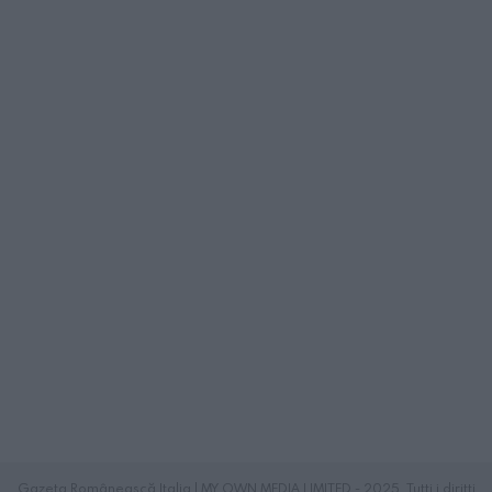
Gazeta Românească Italia | MY OWN MEDIA LIMITED - 2025. Tutti i diritti