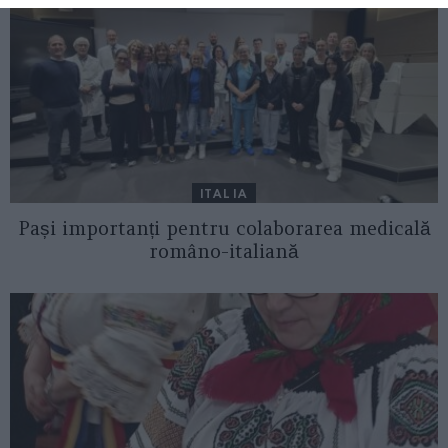
ITALIA
Pași importanți pentru colaborarea medicală
româno-italiană