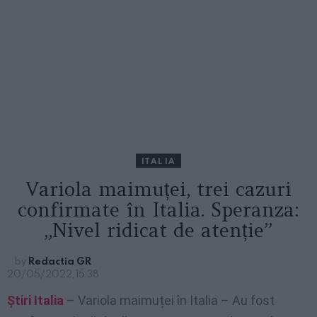
ITALIA
Variola maimuței, trei cazuri
confirmate în Italia. Speranza:
„Nivel ridicat de atenție”
by
Redactia GR
20/05/2022, 15:38
Știri Italia
– Variola maimuței în Italia – Au fost