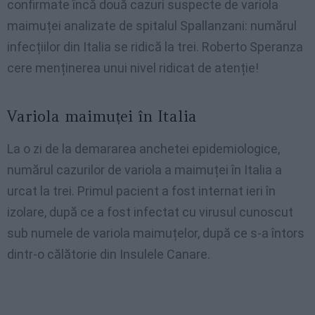
confirmate încă două cazuri suspecte de variola
maimuței analizate de spitalul Spallanzani: numărul
infecțiilor din Italia se ridică la trei. Roberto Speranza
cere menținerea unui nivel ridicat de atenție!
Variola maimuței în Italia
La o zi de la demararea anchetei epidemiologice,
numărul cazurilor de variola a maimuței în Italia a
urcat la trei. Primul pacient a fost internat ieri în
izolare, după ce a fost infectat cu virusul cunoscut
sub numele de variola maimuțelor, după ce s-a întors
dintr-o călătorie din Insulele Canare.