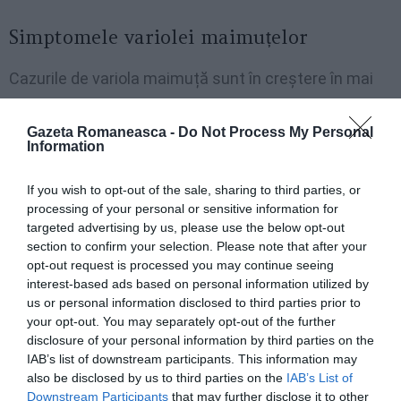
Simptomele variolei maimuțelor
Cazurile de variola maimuță sunt în creștere în mai
multe țări europene, începând cu Regatul Unit, Spania
și Portugalia. Boala pare să se răspândească rapid.
Gazeta Romaneasca -
Do Not Process My Personal
Information
Este o boală tratabilă și simptomele se rezolvă de
obicei în 14 până la 21 de zile. Simptomele comune
If you wish to opt-out of the sale, sharing to third parties, or
processing of your personal or sensitive information for
ale variolei maimuțelor includ dureri de cap, dar mai
targeted advertising by us, please use the below opt-out
ales erupții cutanate , în special pe față, palme și sub
section to confirm your selection. Please note that after your
tălpi.
opt-out request is processed you may continue seeing
interest-based ads based on personal information utilized by
us or personal information disclosed to third parties prior to
Decese inexplicabile în Italia, tineri care se prăbușesc
your opt-out. You may separately opt-out of the further
și nu mai pot fi salvați
disclosure of your personal information by third parties on the
IAB’s list of downstream participants. This information may
also be disclosed by us to third parties on the
IAB’s List of
Cum se transmite
Downstream Participants
that may further disclose it to other