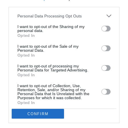
third parties.
Carlos Maluquer, profesor de virologie moleculară la
Personal Data Processing Opt Outs
Universitatea din Surrey (Regatul Unit),
a declarat
:
I want to opt-out of the Sharing of my
personal data.
„Virusul variolei maimuței este foarte puțin probabil
Opted In
să provoace o epidemie, deoarece are nevoie de un
I want to opt-out of the Sale of my
Personal Data.
contact destul de strâns între două persoane pentru
Opted In
a se transmite, iar focarele sale sunt de obicei
I want to opt-out of processing my
autolimitate.
Personal Data for Targeted Advertising.
Opted In
Dar vedem o situație fără precedent în care virusul
I want to opt-out of Collection, Use,
Retention, Sale, and/or Sharing of my
se răspândește într-un mod neobișnuit, cum ar fi
Personal Data that Is Unrelated with the
Purposes for which it was collected.
relațiile homosexuale între bărbați. Se pare că a
Opted In
circulat nedetectat de câteva săptămâni și există
CONFIRM
lanțuri de contagiune care nu au fost identificate
până acum. În această situație, vaccinul poate fi