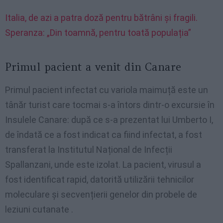
Italia, de azi a patra doză pentru bătrâni și fragili.
Speranza: „Din toamnă, pentru toată populația”
Primul pacient a venit din Canare
Primul pacient infectat cu variola maimuță este un
tânăr turist care tocmai s-a întors dintr-o excursie în
Insulele Canare: după ce s-a prezentat lui Umberto I,
de îndată ce a fost indicat ca fiind infectat, a fost
transferat la Institutul Național de Infecții
Spallanzani, unde este izolat. La pacient, virusul a
fost identificat rapid, datorită utilizării tehnicilor
moleculare și secvențierii genelor din probele de
leziuni cutanate .