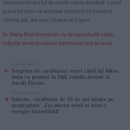
descoperite destul de multe cazuri deodată. Lucrul
previzibil este că acestea continuă să crească
câteva zile, dar apoi focarul va fi oprit.”
Dr. Maria Rita Gismondo: cu temperaturile calde,
măștile devin incubator pentru bacterii și viruși
Articolul anterior
See
Surprins de carabinieri exact când își bătea
more
soția cu pumnii în față, român arestat la
Ascoli Piceno
Următorul articol
Salerno, carabinier de 39 de ani moare pe
neașteptate. „Era mereu vesel și avea o
energie incredibilă”