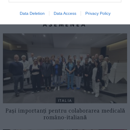
Data Deletion
Data Access
Privacy Policy
AȚI PUTEA DORI DE
ASEMENEA
ITALIA
Pași importanți pentru colaborarea medicală
româno-italiană