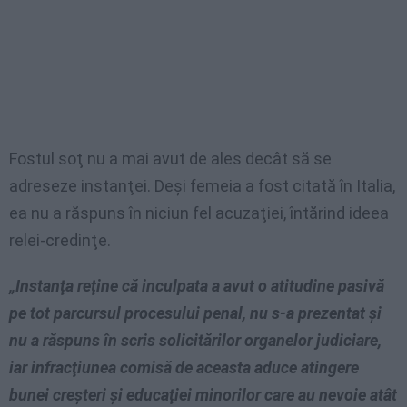
Fostul soţ nu a mai avut de ales decât să se
adreseze instanţei. Deşi femeia a fost citată în Italia,
ea nu a răspuns în niciun fel acuzaţiei, întărind ideea
relei-credinţe.
„Instanţa reţine că inculpata a avut o atitudine pasivă
pe tot parcursul procesului penal, nu s-a prezentat şi
nu a răspuns în scris solicitărilor organelor judiciare,
iar infracţiunea comisă de aceasta aduce atingere
bunei creşteri şi educaţiei minorilor care au nevoie atât