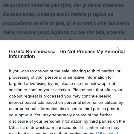
de sprijinul moral al părinţilor, dar şi de cel financiar.
De asemenea, instanţa are în vedere şi faptul că
inculpata nu se află în ţară, şi-a format o altă familie în
Italia, nu a mai ţinut legătura cu cea din ţară, aceasta
manifestând dezinteres total“
, au apreciat magistraţii.
Gazeta Romaneasca -
Do Not Process My Personal
Aceştia au luat totuşi în calcul faptul că femeia se
Information
afla la primul conflict cu legea penală, stabilind în
If you wish to opt-out of the sale, sharing to third parties, or
sarcina ei doar plata unei amenzi de 10.000 lei,
processing of your personal or sensitive information for
echivalentul a 200 de zile-amendă. Sentinţa, dată în
targeted advertising by us, please use the below opt-out
section to confirm your selection. Please note that after your
iunie anul trecut, a rămas definitivă prin neapelare.
opt-out request is processed you may continue seeing
interest-based ads based on personal information utilized by
Femeia era obligată să achite amenda în termen de
us or personal information disclosed to third parties prior to
your opt-out. You may separately opt-out of the further
trei luni sau măcar să solicite eşalonarea acesteia,
disclosure of your personal information by third parties on the
ceea ce însă nu s-a întâmplat. Ca urmare, a fost
IAB’s list of downstream participants. This information may
solicitată înlocuirea amenzii cu închisoarea. Citată
also be disclosed by us to third parties on the
IAB’s List of