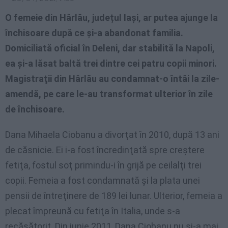
O femeie din Hârlău, județul Iași, ar putea ajunge la
închisoare după ce şi-a abandonat familia.
Domiciliată oficial în Deleni, dar stabilită la Napoli,
ea şi-a lăsat baltă trei dintre cei patru copii minori.
Magistraţii din Hârlău au condamnat-o întâi la zile-
amendă, pe care le-au transformat ulterior în zile
de închisoare.
Dana Mihaela Ciobanu a divorţat în 2010, după 13 ani
de căsnicie. Ei i-a fost încredinţată spre creştere
fetiţa, fostul soţ primindu-i în grijă pe ceilalţi trei
copii. Femeia a fost condamnată şi la plata unei
pensii de întreţinere de 189 lei lunar. Ulterior, femeia a
plecat împreună cu fetiţa în Italia, unde s-a
recăsătorit. Din iunie 2011, Dana Ciobanu nu şi-a mai