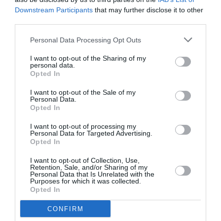
Downstream Participants
that may further disclose it to other
din nou, inclusiv cu mandat de aducere, Dana
third parties.
Ciobanu nu s-a prezentat în faţa instanţei. Ca
Personal Data Processing Opt Outs
urmare, judecătorii nu au avut altceva de făcut decât
să transforme cei 10.000 de lei în 200 de zile de
I want to opt-out of the Sharing of my
personal data.
închisoare. Sentinţa, dată pe 6 aprilie, putea fi
Opted In
contestată în termen de trei zile de la comunicare.
I want to opt-out of the Sale of my
Personal Data.
Opted In
ROMANI IN ITALIA
STIRI ITALIA
I want to opt-out of processing my
Personal Data for Targeted Advertising.
Articolul anterior
See
Opted In
Românca ucisă la Aosta, au dispărut
more
telefonul și tableta victimei. Se caută
I want to opt-out of Collection, Use,
motivul crimei în lumea prostituției
Retention, Sale, and/or Sharing of my
Personal Data that Is Unrelated with the
Purposes for which it was collected.
Următorul articol
Opted In
Bătaie într-un supermarket din provincia
Florența, român arestat după intervenția
CONFIRM
unui carabinier aflat în timpul liber