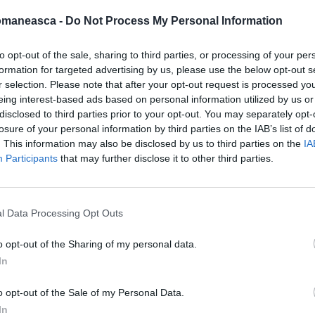
ța internă și internațională pentru
omaneasca -
Do Not Process My Personal Information
 Pal și MDF.
to opt-out of the sale, sharing to third parties, or processing of your per
formation for targeted advertising by us, please use the below opt-out s
ebook:
GAZETA ROMÂNEASCĂ
r selection. Please note that after your opt-out request is processed y
eing interest-based ads based on personal information utilized by us or
disclosed to third parties prior to your opt-out. You may separately opt-
losure of your personal information by third parties on the IAB’s list of
. This information may also be disclosed by us to third parties on the
IA
Participants
that may further disclose it to other third parties.
l Data Processing Opt Outs
o opt-out of the Sharing of my personal data.
In
o opt-out of the Sale of my Personal Data.
In