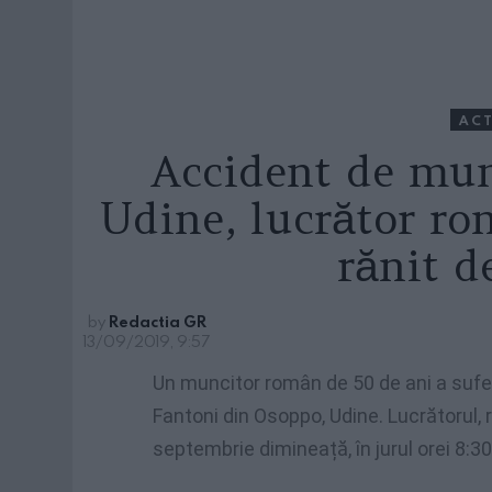
ACT
Accident de mun
Udine, lucrător ro
rănit d
by
Redactia GR
13/09/2019, 9:57
Un muncitor român de 50 de ani a sufe
Fantoni din Osoppo, Udine. Lucrătorul, re
septembrie dimineață, în jurul orei 8:30