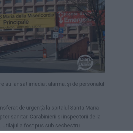
are au lansat imediat alarma, și de personalul
ansferat de urgență la spitalul Santa Maria
ter sanitar. Carabinierii și inspectorii de la
 Utilajul a fost pus sub sechestru.