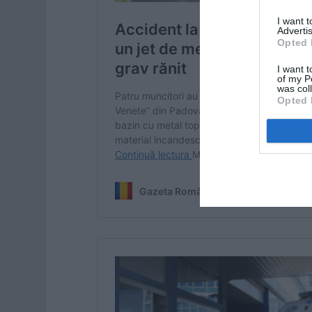
I want 
Advertis
Opted 
I want t
of my P
was col
Opted 