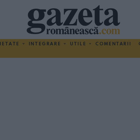
IETATE
INTEGRARE
UTILE
COMENTARII