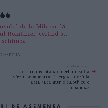
nsulul de la Milano dă
ul României, cerând să
e schimbat
 DIASPORA
Următorul articol
Un jurnalist italian declară că l-a
văzut pe monstrul Georghe Dincă la
Bari. «Era într-o rulotă cu o
doamnă»
ORI DE ASEMENEA