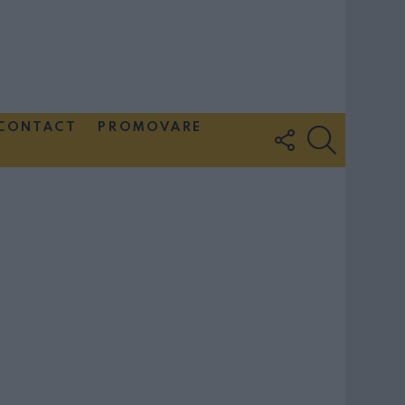
CONTACT
PROMOVARE
FOLLOW
SEARCH
US
Couple Photoshoot Paris