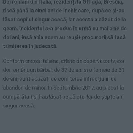
Doi români din Italia, rezidenți la Offlaga, Brescia,
riscă până la cinci ani de închisoare, după ce şi-au
lăsat copilul singur acasă, iar acesta a căzut de la
geam.
Incidentul s-a produs în urmă cu mai bine de
doi ani, însă abia acum au reuşit procurorii să facă
trimiterea în judecată.
Conform presei italiene, citate de observator.tv, cei
doi români, un bărbat de 37 de ani şi o femeie de 31
de ani, sunt acuzaţi de comiterea infracţiunii de
abandon de minor. În septembrie 2017, au plecat la
cumpărături şi l-au lăsat pe băiatul lor de şapte ani
singur acasă.