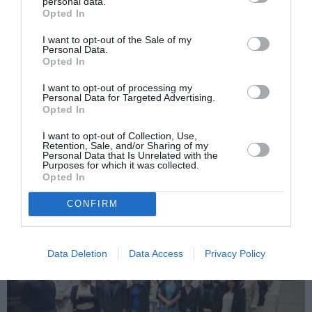
personal data.
o fetiță de 10 ani. I-a oferit fetei 10 euro să
Opted In
nu spună nimănui ce s-a întâmplat
I want to opt-out of the Sale of my
Următorul articol
Personal Data.
Român de 17 ani în Italia, secretar de stat
Opted In
în Guvernul Orban. «Am început de jos,
I want to opt-out of processing my
foarte de jos, ca mulţi dintre concetăţenii
Personal Data for Targeted Advertising.
noştri nevoiţi să-şi caute un rost departe
Opted In
de ţară.»
I want to opt-out of Collection, Use,
Retention, Sale, and/or Sharing of my
Personal Data that Is Unrelated with the
Purposes for which it was collected.
AȚI PUTEA DORI DE
Opted In
ASEMENEA
CONFIRM
Data Deletion
Data Access
Privacy Policy