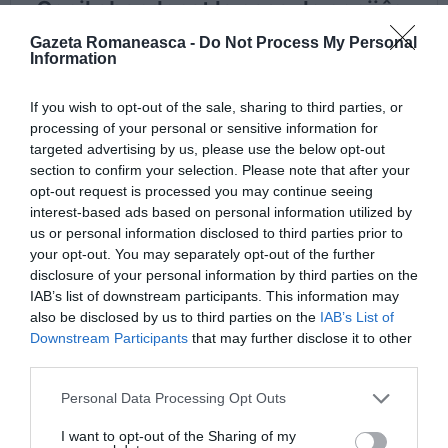
Gazeta Romaneasca -
Do Not Process My Personal
Information
If you wish to opt-out of the sale, sharing to third parties, or
processing of your personal or sensitive information for
targeted advertising by us, please use the below opt-out
section to confirm your selection. Please note that after your
opt-out request is processed you may continue seeing
interest-based ads based on personal information utilized by
us or personal information disclosed to third parties prior to
your opt-out. You may separately opt-out of the further
disclosure of your personal information by third parties on the
IAB’s list of downstream participants. This information may
also be disclosed by us to third parties on the
IAB’s List of
Downstream Participants
that may further disclose it to other
third parties.
ROMANI IN ITALIA
STIRI ITALIA
Personal Data Processing Opt Outs
Articolul anterior
See
I want to opt-out of the Sharing of my
Sezze, român arestat cu acuzația că a violat
more