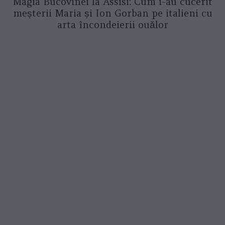
Magia Bucovinei la Assisi: Cum i-au cucerit
meșterii Maria și Ion Gorban pe italieni cu
arta încondeierii ouălor