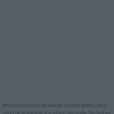
Micuţul a încercat să iasă din casă pe geam, însă a
căzut de la înălţime şi a suferit răni grave. Din fericire,