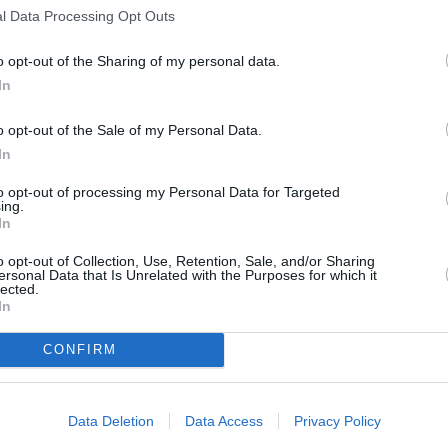
din culpă.
l Data Processing Opt Outs
o opt-out of the Sharing of my personal data.
micii accidentului, investighează grupul
In
ul a fost închis până la ora 7 dimineața în
o opt-out of the Sale of my Personal Data.
In
 prietenului său Esterino Montino, primarul
to opt-out of processing my Personal Data for Targeted
circumscripției din Ostia în anii 80 și
ing.
In
de toți pentru angajamentul său și pasiunea
o opt-out of Collection, Use, Retention, Sale, and/or Sharing
sținător al autonomiei Ostiei de Rom
a, „a
ersonal Data that Is Unrelated with the Purposes for which it
lected.
i în urmă pentru a vorbi cu mine despre
In
, citat de presa locală.
CONFIRM
Data Deletion
Data Access
Privacy Policy