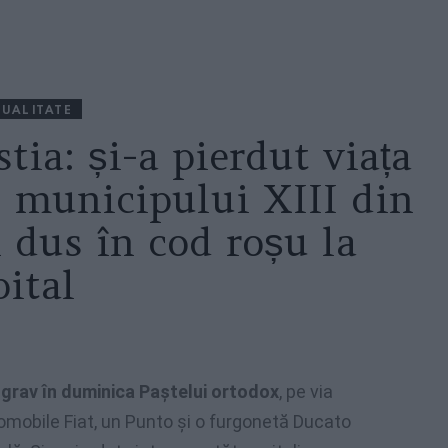
UALITATE
tia: și-a pierdut viața
l municipului XIII din
dus în cod roșu la
pital
 grav în duminica Paștelui ortodox
, pe via
omobile Fiat, un Punto și o furgonetă Ducato