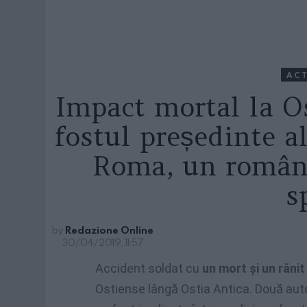
ACT
Impact mortal la Os
fostul președinte a
Roma, un român 
s
by
Redazione Online
30/04/2019, 11:57
Accident soldat cu
un mort și un rănit
Ostiense lângă Ostia Antica. Două aut