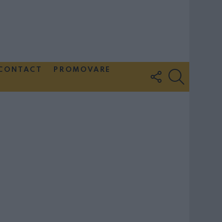
CONTACT
PROMOVARE
FOLLOW
SEARCH
US
Couple Photoshoot Paris