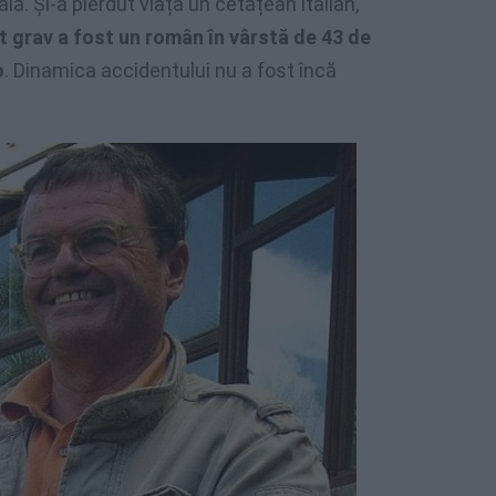
lă. Și-a pierdut viața un cetățean italian,
it grav a fost un român în vârstă de 43 de
o
. Dinamica accidentului nu a fost încă