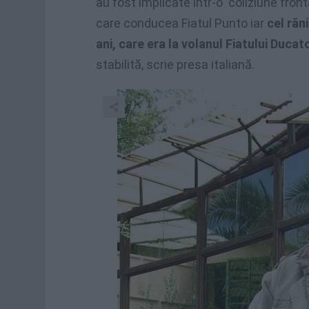
au fost implicate într-o coliziune fronta
care conducea Fiatul Punto iar
cel răn
ani, care era la volanul Fiatului Ducat
stabilită, scrie presa italiană.