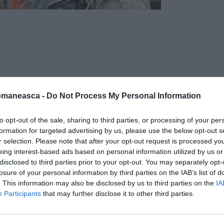
omaneasca -
Do Not Process My Personal Information
to opt-out of the sale, sharing to third parties, or processing of your per
formation for targeted advertising by us, please use the below opt-out s
r selection. Please note that after your opt-out request is processed y
eing interest-based ads based on personal information utilized by us or
disclosed to third parties prior to your opt-out. You may separately opt-
o)
, de 72 de ani, fostul președinte al
losure of your personal information by third parties on the IAB’s list of
. This information may also be disclosed by us to third parties on the
IA
l vanului, un cetatean român în vârsta de 43
Participants
that may further disclose it to other third parties.
 Spitalul Grassi din Ostia. El a fost testat
stul de alcool a ieșit pozitiv, românului i-a