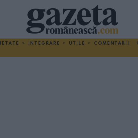
IETATE
INTEGRARE
UTILE
COMENTARII