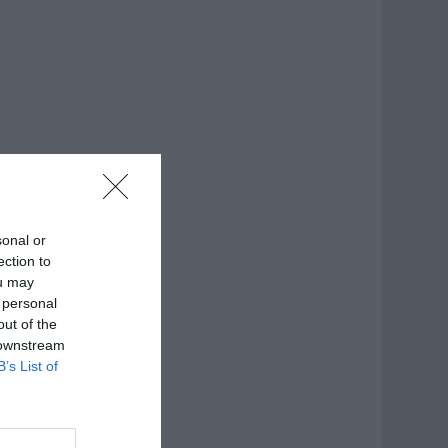
sonal or
ection to
ou may
 personal
out of the
 downstream
B’s List of