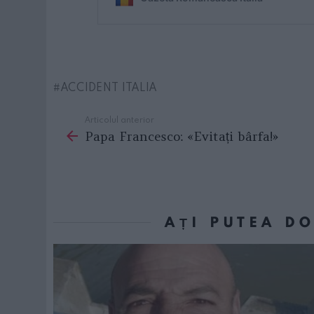
ACCIDENT ITALIA
Articolul anterior
See
Papa Francesco: «Evitați bârfa!»
more
AȚI PUTEA D