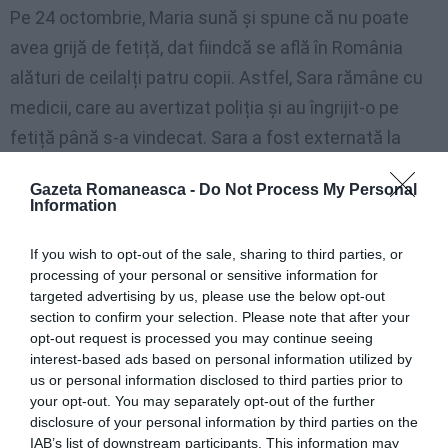
Pe 24 octombrie, Maria sună și spune că nu poate
avea grijă de fetiță, dat fiindcă se află în România
alături de ceilalți patru copii. Astfel, Sara rămâne cu
medicii, care au avertizat poliția și au îngrijit-o pe
fetiță până s-a vindecat. Sara a fost externată la
final de noiembrie.
Gazeta Romaneasca -
Do Not Process My Personal
Information
Micuța Sara a rămas în spital până pe 19 octombrie,
asistată de o a doua rudă care potrivit procurorului
If you wish to opt-out of the sale, sharing to third parties, or
processing of your personal or sensitive information for
este o necunoscută.
Femeia apoi dispare și declară
targeted advertising by us, please use the below opt-out
că ar fi scăpat de micuță dacă i-ar fi încredințat-o. Pe
section to confirm your selection. Please note that after your
24 octombrie Maria sună și spune că nu poate avea
opt-out request is processed you may continue seeing
interest-based ads based on personal information utilized by
grijă de fetiță pentru că se află în România împreună
us or personal information disclosed to third parties prior to
cu ceilalți patru copii. Sara rămâne cu medicii care,
your opt-out. You may separately opt-out of the further
disclosure of your personal information by third parties on the
după ce avertizează poliția, au grijă de ea până se
IAB’s list of downstream participants. This information may