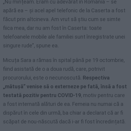
„Nu mințeam. Eram cu adevărat în România – se
apără ea – și acel apel telefonic de la Caserta a fost
făcut prin altcineva. Am vrut să știu cum se simte
fiica mea, dar nu am fost în Caserta: toate
telefoanele mobile ale familiei sunt înregistrate unei
singure rude”, spune ea.
Micuța Sara a rămas în spital până pe 19 octombrie,
fiind asistată de o a doua rudă, care, potrivit
procurorului, este o necunoscută.
Respectiva
„mătușă” venise să o externeze pe fată, însă a fost
testată pozitiv pentru COVID-19
, motiv pentru care
a fost internată alături de ea. Femeia nu numai că a
dispărut în cele din urmă, ba chiar a declarat că ar fi
scăpat de nou-născută dacă i-ar fi fost încredințată.