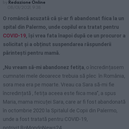
by
Redazione Online
08/01/2021, 9:38
O româncă acuzată că și-ar fi abandonat fiica la un
spital din Palermo, unde copilul era tratat pentru
COVID-19
, își vrea fata înapoi după ce un procuror a
solicitat și a obținut suspendarea răspunderii
părintești pentru mamă.
„
Nu vream să-mi abandonez fetița
, o încredințasem
cumnatei mele deoarece trebuia să plec în România,
sora mea era pe moarte. Vreau ca Sara să-mi fie
încredințată , fetița aceea este fiica mea”, a spus
Maria, mama micuței Sara, care ar fi fost abandonată
în octombrie 2020 la Spitalul de Copii din Palermo,
unde a fost tratată pentru COVID-19,
potrivit RoMondoNews24.