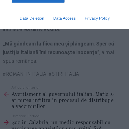
de poliție din Catania, unde sosise pentru a raporta
pierderea cardului de venit. Procurorul emisese deja
Data Deletion
Data Access
Privacy Policy
un mandat de arestare, iar Maria a ajuns în
închisoarea din Messina.
„Mă gândeam la fiica mea și plângeam. Sper că
justiția italiană îmi recunoaște inocența”
, a mai
spus românca.
ROMANI IN ITALIA
STIRI ITALIA
Articolul anterior
See
Avertisment al guvernului italian: Mafia s-
more
ar putea infiltra în procesul de distribuție
a vaccinurilor
Următorul articol
Șoc în Calabria, un medic responsabil cu
vaccinarea angajaților unui spital S-A