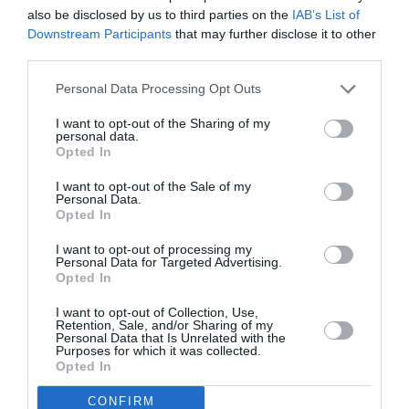
vindecă. La sfârșitul lunii noiembrie, Sara este
also be disclosed by us to third parties on the
IAB’s List of
Downstream Participants
that may further disclose it to other
externată, dar mama ei nu se află alături de ea.
third parties.
Maria a ajuns în Italia pe 10 decembrie, mai întâi la
Personal Data Processing Opt Outs
Catania și apoi la Palermo, pentru a-și căuta un
I want to opt-out of the Sharing of my
avocat.
„Există un document oficial care confirmă
personal data.
Opted In
faptul că mi-am lăsat fiica cu cumnata mea, soția
I want to opt-out of the Sale of my
fratelui meu. Am întocmit un document la un notar
Personal Data.
Opted In
și în curând îl voi înmâna avocatului meu. Pentru
mine fiica mea era în siguranță”.
I want to opt-out of processing my
Personal Data for Targeted Advertising.
Opted In
„Fiica mea fusese deja încredințată poliției pentru
I want to opt-out of Collection, Use,
că femeia care era cu ea a fugit. Dar nu era
Retention, Sale, and/or Sharing of my
Personal Data that Is Unrelated with the
cumnata mea, era o altă rudă”
, susține femeia.
Purposes for which it was collected.
Opted In
Maria a fost arestată pe 14 decembrie, într-o secție
CONFIRM