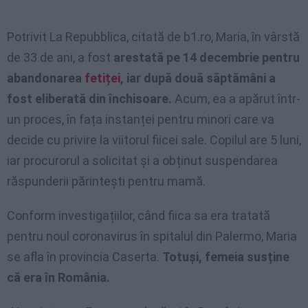
Potrivit La Repubblica, citată de b1.ro, Maria, în vârstă
de 33 de ani, a fost
arestată pe 14 decembrie pentru
abandonarea
fetiței
, iar după două săptămâni a
fost eliberată din închisoare.
Acum, ea a apărut într-
un proces, în fața instanței pentru minori care va
decide cu privire la viitorul fiicei sale. Copilul are 5 luni,
iar procurorul a solicitat și a obținut suspendarea
răspunderii părintești pentru mamă.
Conform investigațiilor, când fiica sa era tratată
pentru noul coronavirus în spitalul din Palermo, Maria
se afla în provincia Caserta.
Totuși, femeia susține
că era în România.