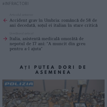
INFRACTORI
Articolul anterior
See
Accident grav în Umbria: româncă de 58 de
more
ani decedată, soțul ei italian în stare critică
Următorul articol
Italia, asistentă medicală omorâtă de
nepotul de 17 ani: ”A muncit din greu
pentru a-l ajuta”
AȚI PUTEA DORI DE
ASEMENEA