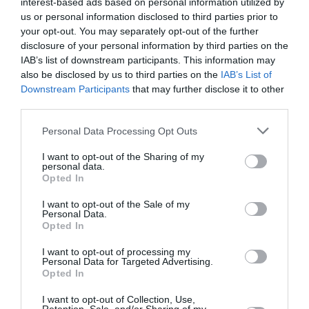
judiciare au declarat pentru Gândul că autoritățile
interest-based ads based on personal information utilized by
us or personal information disclosed to third parties prior to
italiene nu au notificat Poliția Română în legătură cu
your opt-out. You may separately opt-out of the further
prezența lui Nica, astfel că acesta figurează în
disclosure of your personal information by third parties on the
IAB’s list of downstream participants. This information may
continuare pe lista „Most wanted” a Poliției Române,
also be disclosed by us to third parties on the
IAB’s List of
scrie
Gândul
.
Downstream Participants
that may further disclose it to other
third parties.
►
Delirul interlopilor la Iași, război între clanuri,
Personal Data Processing Opt Outs
amenințări live pe Facebook cu sabia: „Veniți, mă, să
I want to opt-out of the Sharing of my
ne batem!”
personal data.
Opted In
I want to opt-out of the Sale of my
Interlopul Robert Nica a fugit în Italia
–
Personal Data.
Speră să își execute pedeapsa în condiții
Opted In
mai blânde
I want to opt-out of processing my
Personal Data for Targeted Advertising.
Liderul interlop mizează pe faptul că autoritățile
Opted In
italiene ar putea să îi permită să-și execute
I want to opt-out of Collection, Use,