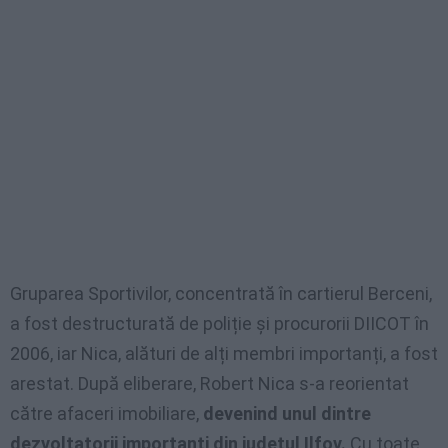
Gruparea Sportivilor, concentrată în cartierul Berceni,
a fost destructurată de poliție și procurorii DIICOT în
2006, iar Nica, alături de alți membri importanți, a fost
arestat. După eliberare, Robert Nica s-a reorientat
către afaceri imobiliare,
devenind unul dintre
dezvoltatorii importanți din județul Ilfov.
Cu toate