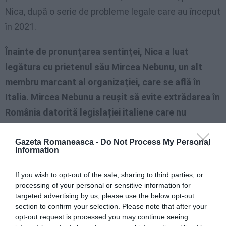
Nica, după o serie de probleme legale care au început
în 2021.
Înainte de pronunțarea sentinței, Nica a luat
legătura cu prietenul său Mircea Nebunu, un alt
membru marcant al organizației, care se află în
Italia. Mircea Nebunu a reușit să evite extrădarea în
România datorită legislației italiene care nu
consideră conducerea fără permis o infracțiune.
Citiți și:
Mircea Nebunu, liderul uneia dintre cele mai
Gazeta Romaneasca -
Do Not Process My Personal
Information
violente grupări interlope din România, prins în Italia
If you wish to opt-out of the sale, sharing to third parties, or
Nica, aflat sub control judiciar, a reușit să ajungă
processing of your personal or sensitive information for
targeted advertising by us, please use the below opt-out
ilegal în Italia
, unde speră să-și execute pedeapsa în
section to confirm your selection. Please note that after your
libertate, purtând o brățară de localizare. Surse
opt-out request is processed you may continue seeing