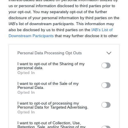
Româncă din Italia, patroana unei firme de curățenie,
us or personal information disclosed to third parties prior to
cercetată pentru evaziune fiscală de peste 150.000
your opt-out. You may separately opt-out of the further
disclosure of your personal information by third parties on the
de euro
IAB’s list of downstream participants. This information may
also be disclosed by us to third parties on the
IAB’s List of
În urma investigaţiilor ulterioare, anchetatorii au
Downstream Participants
that may further disclose it to other
third parties.
stabilit că românul se mutase în zonă. În ultimele
săptămâni, lucra ca muncitor la o firmă de
Personal Data Processing Opt Outs
construcţii cu lucrări în derulare în Torino, potrivit
I want to opt-out of the Sharing of my
primailcanavese.it.
personal data.
Opted In
Poliţiştii au inspectat cu atenţie zona şantierului şi
I want to opt-out of the Sale of my
Personal Data.
astfel au reuşit să îl găsească şi apoi să-l reţină pe
Opted In
bărbatul de 38 de ani. Pe numele acestuia exista şi o
I want to opt-out of processing my
Personal Data for Targeted Advertising.
ordonanţă de executare a unei pedepse cu
Opted In
închisoarea de un an şi 6 luni.
I want to opt-out of Collection, Use,
Retention, Sale, and/or Sharing of my