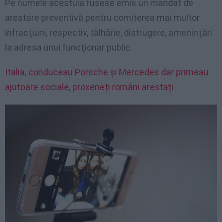
Pe numele acestuia fusese emis un mandat de
arestare preventivă pentru comiterea mai multor
infracţiuni, respectiv, tâlhărie, distrugere, ameninţări
la adresa unui funcţionar public.
Italia, conduceau Porsche și Mercedes dar primeau
ajutoare sociale, proxeneți români arestați