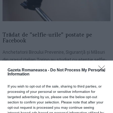
Trădat de ”selfie-urile” postate pe
Facebook
Anchetatorii Biroului Prevenire, Siguranţă şi Măsuri
din oraşul italian Torino au studiat cu atenţie selfie-
urile românului şi au identificat zona geografică unde
Gazeta Romaneasca -
Do Not Process My Personal
Information
acesta se ascundea.
If you wish to opt-out of the sale, sharing to third parties, or
Era vorba despre o mică localitate din văile Lanzo.
processing of your personal or sensitive information for
Poliţiştii au ajuns la concluzia că bărbatul căutat se
targeted advertising by us, please use the below opt-out
mutase în apropierea oraşului Torino.
section to confirm your selection. Please note that after your
opt-out request is processed you may continue seeing
interest-based ads based on personal information utilized by