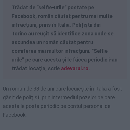
Trădat de ”selfie-urile” postate pe
Facebook, român căutat pentru mai multe
infracțiuni, prins în Italia. Poliţiştii din
Torino au reuşit să identifice zona unde se
ascundea un român căutat pentru
comiterea mai multor infracţiuni. ”Selfie-
urile” pe care acesta şi le făcea periodic i-au
trădat locaţia, scrie
adevarul.ro
.
Un român de 38 de ani care locuieşte în Italia a fost
găsit de poliţişti prin intermediul pozelor pe care
acesta le posta periodic pe contul personal de
Facebook.