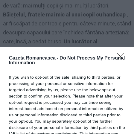
de vară: mai mulți copii și mai mulți lucrători.
Băiețelul, fratele mai mic al unui copil cu handicap
,
ar fi scăpat de controale pentru câteva minute, stând
deasupra capacului care închidea fântâna arteziană:
care, însă, a cedat brusc.
Un lucrător al
cooperativei, în vârstă de 54 de ani
, a încercat
Gazeta Romaneasca -
Do Not Process My Personal
imediat să coboare în fântână, folosind o frânghie:
Information
potrivit unor martori, ea i-a strigat mai întâi micuțului
să rămână calm, să rămână calm. Dar încercarea a
If you wish to opt-out of the sale, sharing to third parties, or
processing of your personal or sensitive information for
eșuat, scrie
corriere.it
.
targeted advertising by us, please use the below opt-out
section to confirm your selection. Please note that after your
Copilul a murit înecat
în puțul adânc de 15 metri, pe
opt-out request is processed you may continue seeing
interest-based ads based on personal information utilized by
jumătate plin cu apă
. Pompierii au ajuns rapid la fața
us or personal information disclosed to third parties prior to
locului: educatoarea a fost salvată de un echipaj al
your opt-out. You may separately opt-out of the further
disclosure of your personal information by third parties on the
pompierilor, care a predat-o apoi la 118.
IAB’s list of downstream participants. This information may