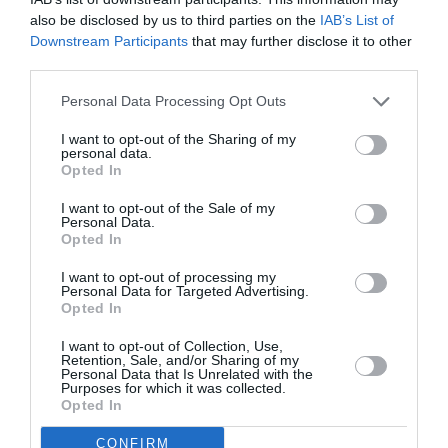
>>>
Italia, asistentă medicală omorâtă de nepotul
also be disclosed by us to third parties on the
IAB’s List of
de 17 ani: ”A muncit din greu pentru a-l ajuta”
Downstream Participants
that may further disclose it to other
third parties.
Parchetul
din Siracuza a deschis o anchetă privind
Personal Data Processing Opt Outs
decesul copilului. Ancheta, care este încă în curs de
I want to opt-out of the Sharing of my
cercetare
, invocă infracțiunea de
ucidere din culpă
.
personal data.
Opted In
Magistrații încearcă să reconstituie dinamica
I want to opt-out of the Sale of my
tragediei și să înțeleagă dacă fântâna, adâncă de 15
Personal Data.
metri, era
marcată
.
Opted In
I want to opt-out of processing my
STIRI ITALIA
Personal Data for Targeted Advertising.
Opted In
Articolul anterior
See
I want to opt-out of Collection, Use,
S-a îmbătat și a bătut-o pe bătrâna pe care
more
Retention, Sale, and/or Sharing of my
Personal Data that Is Unrelated with the
ar fi trebuit să o asiste, apoi a atacat
Purposes for which it was collected.
carabinierii: îngrijitoare arestată
Opted In
Următorul articol
CONFIRM