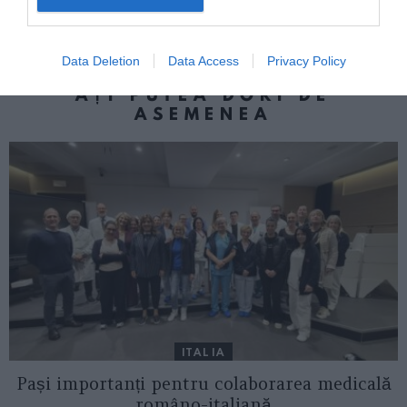
Accident de muncă la Partanna: Lucrător
român rănit grav de o creangă căzută
Data Deletion
Data Access
Privacy Policy
AȚI PUTEA DORI DE
ASEMENEA
ITALIA
Pași importanți pentru colaborarea medicală
româno-italiană