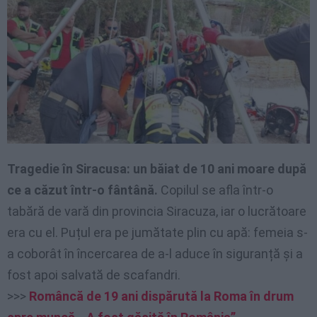
Tragedie în Siracusa: un băiat de 10 ani moare după
ce a căzut într-o fântână.
Copilul se afla într-o
tabără de vară din provincia Siracuza, iar o lucrătoare
era cu el. Puțul era pe jumătate plin cu apă: femeia s-
a coborât în încercarea de a-l aduce în siguranță și a
fost apoi salvată de scafandri.
>>>
Româncă de 19 ani dispărută la Roma în drum