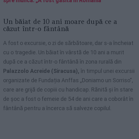
spre muncă. „A fost găsită în România”
Un băiat de 10 ani moare după ce a
căzut într-o fântână
A fost o excursie, o zi de sărbătoare, dar s-a încheiat
cu o tragedie. Un băiat în vârstă de 10 ani a murit
după ce a căzut într-o fântână în zona rurală din
Palazzolo Acreide (Siracusa),
în timpul unei excursii
organizate de Fundația Anffas „Doniamo un Sorriso”,
care are grijă de copiii cu handicap. Rănită și în stare
de șoc a fost o femeie de 54 de ani care a coborât în
fântână pentru a încerca să salveze copilul.