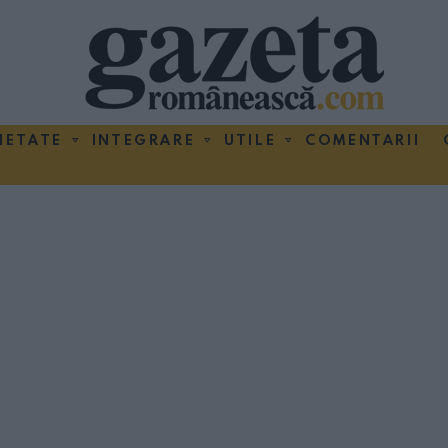
IETATE
INTEGRARE
UTILE
COMENTARII