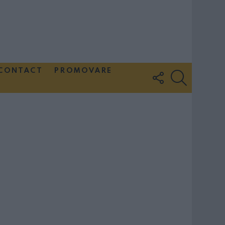
CONTACT
PROMOVARE
FOLLOW
SEARCH
US
Couple Photoshoot Paris