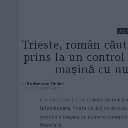
ACT
Trieste, român căuta
prins la un control
mașină cu n
by
Redazione Online
12/02/2019, 8:40
Era căutat de poliția italiană
de mai bi
la închisoare.
Poate că nici de data ace
condus o mașină cu numere românești ș
frontieră.