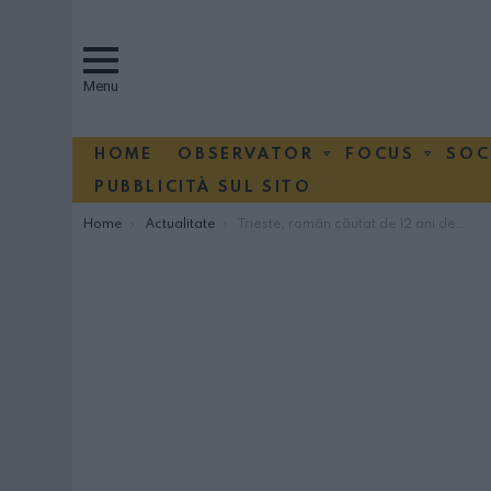
Menu
HOME
OBSERVATOR
FOCUS
SOC
PUBBLICITÀ SUL SITO
You are here:
Home
Actualitate
Trieste, român căutat de 12 ani de poliție, prins la un control de rutină, conducea o mașină cu numere românești