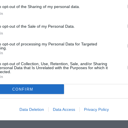
o opt-out of the Sharing of my personal data.
In
mașină cu plăcuța de înmatriculare
l Poliției de Frontieră, în cadrul activităților
o opt-out of the Sale of my Personal Data.
transfrontaliere. În prezent, el este închis în
In
rității Judiciare.
to opt-out of processing my Personal Data for Targeted
ing.
In
articipat și personalul militar din Regimentul
o opt-out of Collection, Use, Retention, Sale, and/or Sharing
ersonal Data that Is Unrelated with the Purposes for which it
lected.
In
CONFIRM
 urmărită de 5 ani pentru
arestată în urma unei razii
Data Deletion
Data Access
Privacy Policy