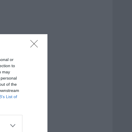
sonal or
ection to
ou may
 personal
out of the
 downstream
B’s List of