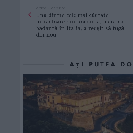
Articolul anterior
See
Una dintre cele mai căutate
more
infractoare din România, lucra ca
badantă în Italia, a reușit să fugă
din nou
AȚI PUTEA D