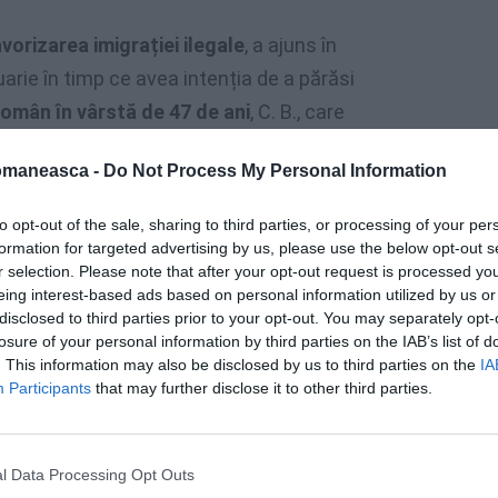
vorizarea imigrației ilegale
, a ajuns în
arie în timp ce avea intenția de a părăsi
omân în vârstă de 47 de ani
, C. B., care
ani și șase luni de închisoare
. Bărbatul a fost
omaneasca -
Do Not Process My Personal Information
ată la frontiera cu Slovenia.
to opt-out of the sale, sharing to third parties, or processing of your per
formation for targeted advertising by us, please use the below opt-out s
r selection. Please note that after your opt-out request is processed y
eing interest-based ads based on personal information utilized by us or
disclosed to third parties prior to your opt-out. You may separately opt-
losure of your personal information by third parties on the IAB’s list of
. This information may also be disclosed by us to third parties on the
IA
Participants
that may further disclose it to other third parties.
l Data Processing Opt Outs