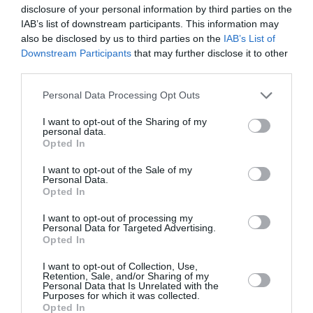
disclosure of your personal information by third parties on the
IAB’s list of downstream participants. This information may
also be disclosed by us to third parties on the
IAB’s List of
Downstream Participants
that may further disclose it to other
third parties.
„Dar sunt nebuni! În fața tuturor?”
, a exclamat un alt
Personal Data Processing Opt Outs
grup de băieți, în noaptea dintre 4 și 5 septembrie. În
jurul orei unu, au fost martori la alt furt de mașină în
I want to opt-out of the Sharing of my
personal data.
Giovinazzo, în provincia Bari. Ca și în alte cazuri, hoții
Opted In
cu fața acoperită, în ciuda faptului că se află în
I want to opt-out of the Sale of my
Personal Data.
centru și cu mulți trecători în zonele vieții de noapte,
Opted In
au furat fără prea multe probleme un Renault Captur.
I want to opt-out of processing my
Personal Data for Targeted Advertising.
Tot la Giovinazzo, pe 7 iulie, a fost comis un alt atac
Opted In
în Piazza Vittorio Emanuele II: în imaginile înregistrate
I want to opt-out of Collection, Use,
Retention, Sale, and/or Sharing of my
de un smartphone, se vedeau trei persoane
Personal Data that Is Unrelated with the
Purposes for which it was collected.
înconjurând un Mercedes parcat, deschizând ușa și
Opted In