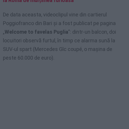
la Roma de mulțimea furioasă
De data aceasta, videoclipul vine din cartierul
Poggiofranco din Bari și a fost publicat pe pagina
„
Welcome to favelas Puglia
”: dintr-un balcon, doi
locuitori observă furtul, în timp ce alarma sună la
SUV-ul spart (Mercedes Glc coupé, o mașina de
peste 60.000 de euro).