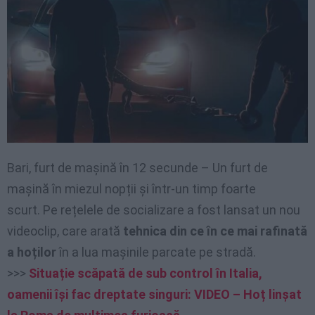
Bari, furt de mașină în 12 secunde – Un furt de
mașină în miezul nopții și într-un timp foarte
scurt. Pe rețelele de socializare a fost lansat un nou
videoclip, care arată
tehnica din ce în ce mai rafinată
a hoților
în a lua mașinile parcate pe stradă.
>>>
Situație scăpată de sub control în Italia,
oamenii își fac dreptate singuri: VIDEO – Hoț linșat