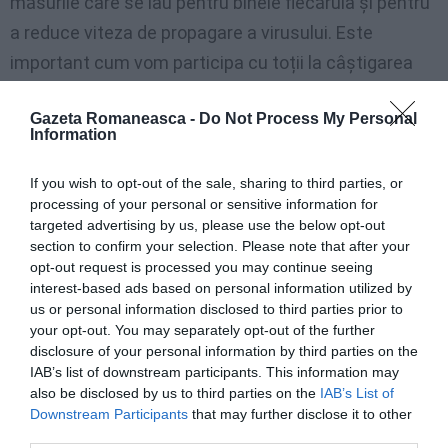
măsurile care se iau pentru binele fiecăruia și pentru
a reduce viteza de propagare a virusului. Este
important cum vom participa cu toții la câștigarea
încrederii în cercetare, inovare. Sunt lucrurile pe care
Gazeta Romaneasca -
Do Not Process My Personal
în acest moment trebuie să le punem mai mult în
Information
valoare.
If you wish to opt-out of the sale, sharing to third parties, or
Sănătatea este importantă pentru fiecare persoană,
processing of your personal or sensitive information for
targeted advertising by us, please use the below opt-out
națiuni, pentru toți cetățenii UE. Dacă ne unim forțele
section to confirm your selection. Please note that after your
și investim mai mult în Uniunea Europeană, în
opt-out request is processed you may continue seeing
interest-based ads based on personal information utilized by
cercetare, probabil astfel de situații vor putea mult
us or personal information disclosed to third parties prior to
mai ușor gestionate. Am încredere în măsurile pe
your opt-out. You may separately opt-out of the further
care le ia statul român prin instituțiile care sunt cele
disclosure of your personal information by third parties on the
IAB’s list of downstream participants. This information may
mai în măsură să o facă.
also be disclosed by us to third parties on the
IAB’s List of
Downstream Participants
that may further disclose it to other
Este în interesul statului român să limiteze
third parties.