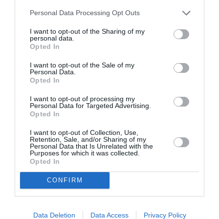
propagarea virusului.
Până acum s-au luat măsuri, în
Personal Data Processing Opt Outs
opinia mea, corecte. S-a limitat foarte mult infecția
I want to opt-out of the Sharing of my
cu coronavirus, în comparație cu alte state. Oamenii
personal data.
Opted In
trebuie să fie încrezători în măsurile care se iau.
Orice fenomen are un început și un sfârșit. Trebuie
I want to opt-out of the Sale of my
Personal Data.
să ne gândim la ce urmează după și să avem
Opted In
capacitatea de a nu intra într-un impas”, a declarat
I want to opt-out of processing my
Personal Data for Targeted Advertising.
ambasadorul Românei în Italia, George Bologan.
Opted In
I want to opt-out of Collection, Use,
Înscrie-te pe pagina noastră de Facebook:
GAZETA
Retention, Sale, and/or Sharing of my
Personal Data that Is Unrelated with the
ROMÂNEASCĂ
Purposes for which it was collected.
Opted In
CONFIRM
Data Deletion
Data Access
Privacy Policy