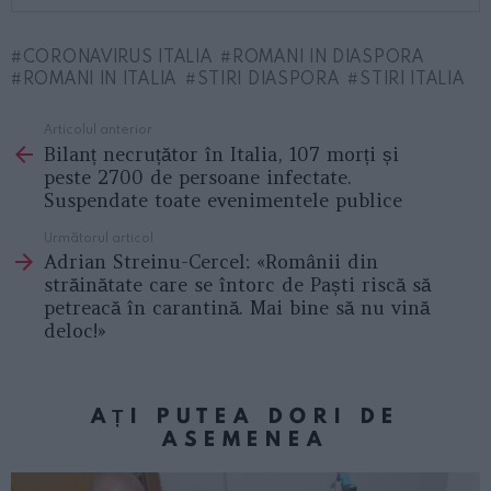
CORONAVIRUS ITALIA
ROMANI IN DIASPORA
ROMANI IN ITALIA
STIRI DIASPORA
STIRI ITALIA
Articolul anterior
See
Bilanț necruțător în Italia, 107 morți și
more
peste 2700 de persoane infectate.
Suspendate toate evenimentele publice
Următorul articol
Adrian Streinu-Cercel: «Românii din
străinătate care se întorc de Paști riscă să
petreacă în carantină. Mai bine să nu vină
deloc!»
AȚI PUTEA DORI DE
ASEMENEA