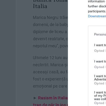
information 
Italia
further disc
participants
Downstream 
Marica Negru trăiește în Italia de 20 de
domenii, de la babysitter la asistent so
diplome de liceu a fost un vis pe care ș
Persona
devenit realitate, cu atât mai mult cu c
I want t
nepotul meu”, povestește Marica.
Opted 
Ultimele 12 luni au fost marcate de u
I want t
neclintit. Marica și Sebastian au studiat
Opted 
aceeași casă, au fost un sprijin recipr
I want 
fost o experiență unică”, mărturisesc ce
Advertis
Opted 
emoțional pe care și l-au oferit unul alt
I want t
of my P
►
Rasism în Italia, româncă dată afară
was col
Opted 
trag de păr în jos pe scări și să-ți aru