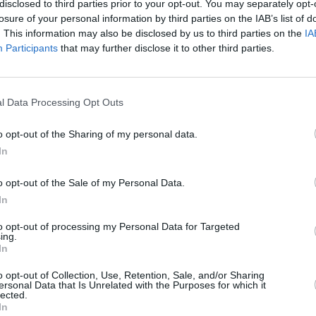
disclosed to third parties prior to your opt-out. You may separately opt-
losure of your personal information by third parties on the IAB’s list of
. This information may also be disclosed by us to third parties on the
IA
Participants
that may further disclose it to other third parties.
 ani, timp în care a muncit în diverse
cial în spitale. Pentru ea, obținerea unei
i l-a propus cu hotărâre. „A fost un vis
l Data Processing Opt Outs
ât alături de mine a fost și Sebastian,
o opt-out of the Sharing of my personal data.
In
n efort constant și de un angajament
o opt-out of the Sale of my Personal Data.
 în fiecare zi, fără nicio pauză. Locuind în
In
oc în momentele de oboseală și dificultăți. „A
to opt-out of processing my Personal Data for Targeted
i doi, subliniind importanța sprijinului
ing.
In
uia.
o opt-out of Collection, Use, Retention, Sale, and/or Sharing
ersonal Data that Is Unrelated with the Purposes for which it
 din casă și insultată. „Ar trebui să te
lected.
In
nc toate lucrurile”