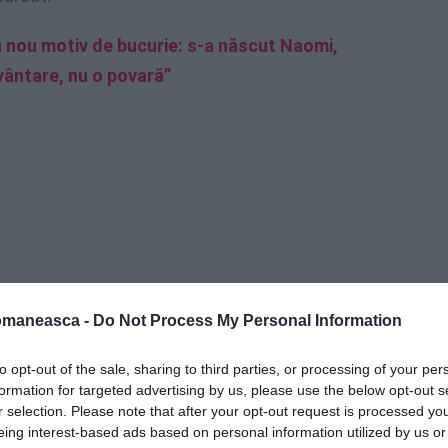
un nou motiv de bucurie: s-a născut Naomi,
uvântare, nu o povară”
omaneasca -
Do Not Process My Personal Information
to opt-out of the sale, sharing to third parties, or processing of your per
formation for targeted advertising by us, please use the below opt-out s
r selection. Please note that after your opt-out request is processed y
eing interest-based ads based on personal information utilized by us or
 împreună la Bacalaureat în