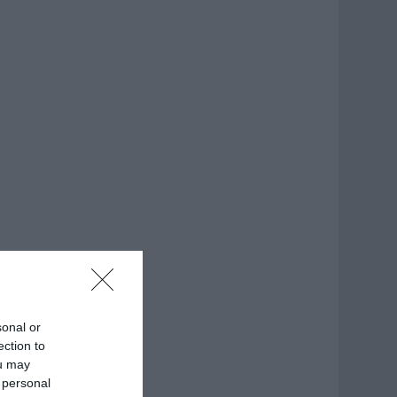
sonal or
ection to
ou may
 personal