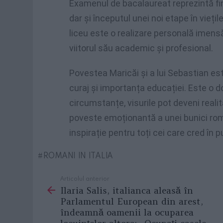
Examenul de bacalaureat reprezintă finalu
dar și începutul unei noi etape în vieți
liceu este o realizare personală imensă
viitorul său academic și profesional.
Povestea Maricăi și a lui Sebastian es
curaj și importanța educației. Este o 
circumstanțe, visurile pot deveni real
poveste emoționantă a unei bunici rom
inspirație pentru toți cei care cred în pu
ROMANI IN ITALIA
Articolul anterior
See
Ilaria Salis, italianca aleasă în
more
Parlamentul European din arest,
îndeamnă oamenii la ocuparea