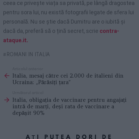
ceea ce privește viața sa privată, pe lângă dragostea
pentru sora lui, nu există fotografii legate de sfera lui
personală. Nu se știe dacă Dumitru are o iubită și
dacă da, preferă să o țină secret, scrie
contra-
ataque.it.
ROMANI IN ITALIA
Articolul anterior
See
Italia, mesaj către cei 2.000 de italieni din
more
Ucraina: „Părăsiți țara”
Următorul articol
Italia, obligația de vaccinare pentru angajați
intră de marți, deși rata de vaccinare a
depășit 90%
AȚI PUTEA DORI DE