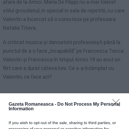
afara de la Amici. Maria De Filippi nu a mai tolerat
stilul grosolanul, in special in sala de repetitii, cu care
Valentin a încercat să o corecteze pe profesoara
Natalia Titova.
A criticat muzica și dansatorii profesioniști până la
punctul de a o face „incapabilă” pe Francesca Tocca.
Valentin și Francesca în timpul Amici 19 au avut un
flirt care a durat câteva luni. Ce s-a întâmplat cu
Valentin, ce face azi?
Gazeta Romaneasca -
Do Not Process My Personal
Information
If you wish to opt-out of the sale, sharing to third parties, or
processing of your personal or sensitive information for