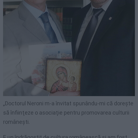
„Doctorul Neroni m-a învitat spunându-mi că doreşte
să înfiinţeze o asociaţie pentru promovarea culturii
româneşti.
E un îndrăgostit de cultura românească şi am fost