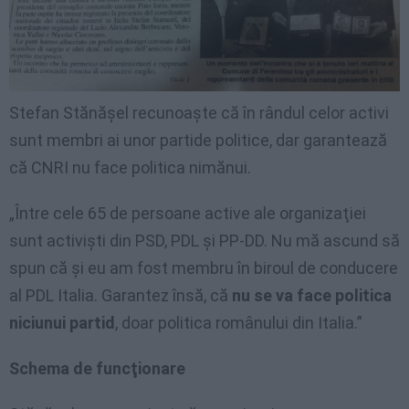
Stefan Stănăşel recunoaşte că în rândul celor activi
sunt membri ai unor partide politice, dar garantează
că CNRI nu face politica nimănui.
„Între cele 65 de persoane active ale organizaţiei
sunt activişti din PSD, PDL şi PP-DD. Nu mă ascund să
spun că şi eu am fost membru în biroul de conducere
al PDL Italia. Garantez însă, că
nu se va face politica
niciunui partid
, doar politica românului din Italia.”
Schema de funcţionare