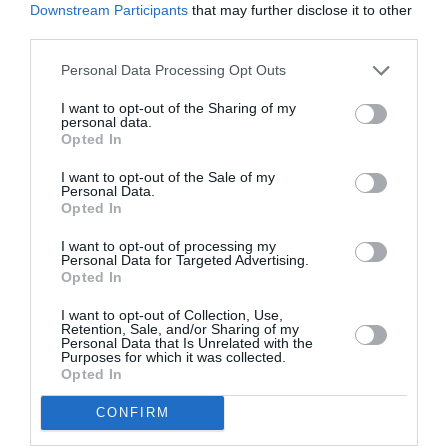
Downstream Participants
that may further disclose it to other
prin întâlniri cu asociaţii din Toscana şi Lazio, precum
third parties.
şi întâlniri cu autorităţile locale italiene.
Personal Data Processing Opt Outs
„Am pornit de cateva săptămâni o campanie de
I want to opt-out of the Sharing of my
personal data.
informare şi de întâlniri cu asociaţiile româneşti,
Opted In
precum şi cu membrii activi, care ne-au organizat
I want to opt-out of the Sale of my
întâlniri cu politicieni italieni din cadrul
Personal Data.
Opted In
administraţiilor locale.
I want to opt-out of processing my
Personal Data for Targeted Advertising.
Astfel, am discutat cu românii din Arezzo la
Opted In
înfiinţarea unei asociaţii culturale şi le-am împărtăşit
I want to opt-out of Collection, Use,
din experienţa noastră.
Retention, Sale, and/or Sharing of my
Personal Data that Is Unrelated with the
Purposes for which it was collected.
Opted In
Am pus la punct nişte proiecte comune care ne va da
şi nouă satisfacţia că am dat o mână de ajutor şi lor
CONFIRM
că vor reuşi ceea ce şi-au propus.”