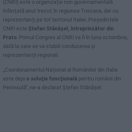
(CNRI) este o organizaţie non guvernamentală
înfiinţată anul trecut, în regiunea Toscana, dar cu
reprezentanţi pe tot teritoriul Italiei. Preşedintele
CNRI este
Ştefan Stănăşel, întreprinzător din
Prato
. Primul Congres al CNRI va fi în luna octombrie,
dată la care se va stabili conducerea şi
reprezentanţii regionali.
„Coordonamentul Naţional al Românilor din Italia
este deja
o soluţie funcţională
pentru românii din
Peninsulă”, ne-a declarat Ştefan Stănăşel.