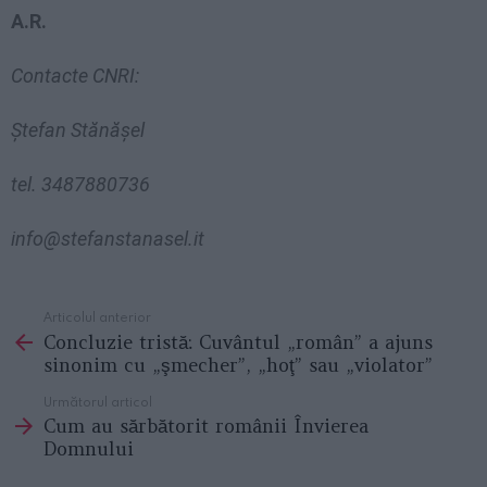
A.R.
Contacte CNRI:
Ştefan Stănăşel
tel. 3487880736
info@stefanstanasel.it
Articolul anterior
See
Concluzie tristă: Cuvântul „român” a ajuns
more
sinonim cu „şmecher”, „hoţ” sau „violator”
Următorul articol
Cum au sărbătorit românii Învierea
Domnului