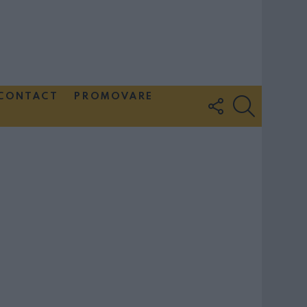
CONTACT
PROMOVARE
FOLLOW
SEARCH
US
Couple Photoshoot Paris