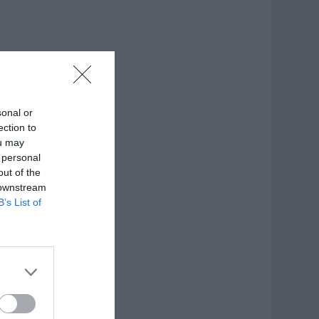
sonal or
ection to
ou may
 personal
out of the
 downstream
B’s List of