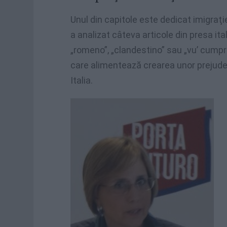
Unul din capitole este dedicat imigraţi
a analizat câteva articole din presa it
„romeno”, „clandestino” sau „vu’ cumpra
care alimentează crearea unor prejudecăţ
Italia.