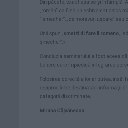
Din păcate, exact aşa se şi întâmplă. A
„român” ca fiind un echivalent deloc măg
” şmecher”, „de moravuri uşoare” sau ch
Unii spun „
smetti di fare il romeno
„, a
şmecher”.»
Concluzia seminarului a fost aceea că
bariere care împiedică integrarea pers
Folosirea corectă a lor ar putea, însă,
reciproc între destinatarii informaţiilo
categorii discriminate.
Miruna Căjvăneanu