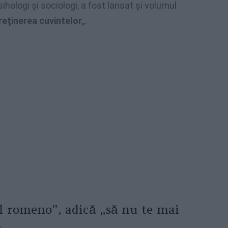
sihologi şi sociologi, a fost lansat şi volumul
treţinerea cuvintelor
„.
il romeno”, adică „să nu te mai
.