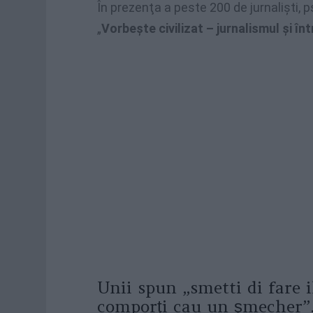
În prezenţa a peste 200 de jurnalişti, p
„
Vorbeşte civilizat – jurnalismul şi în
Unii spun „smetti di fare 
comporţi cau un şmecher”