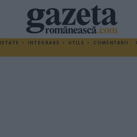
IETATE
INTEGRARE
UTILE
COMENTARII