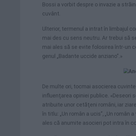
Bossi a vorbit despre o invazie a străini
cuvânt.
Ulterior, termenul a intrat în limbajul c
mai des cu sens neutru. Ar trebui să s
mai ales să se evite folosirea într-un co
genul „Badante uccide anziano”.»
Anc
De multe ori, tocmai asocierea cuvinte
influenţarea opiniei publice. «Deseori
atribuite unor cetăţeni români, iar zia
în titlu: „Un român a ucis”, „Un român a 
ales că anumite asocieri pot intra în co