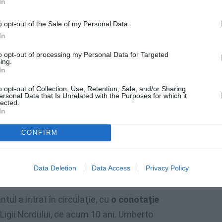
In
ului despre imigraţie, m-a întrebat cum
o opt-out of the Sale of my Personal Data.
nte în presa din Italia. Am ajuns la concluzia
In
ori fără conotaţiile negative pe care le
to opt-out of processing my Personal Data for Targeted
ing.
domeniul comunicaţiei.»
In
o opt-out of Collection, Use, Retention, Sale, and/or Sharing
Autorii studiului au rămaşi suprinşi să afle
ersonal Data that Is Unrelated with the Purposes for which it
lected.
eseori, pentru a descrie
o simplă stare de
In
 şi un echivalent românesc – „badantă”.
CONFIRM
 părea de multe ori „prea pretenţioasă”, la
ect să se folosească „operator ecologic”, deşi
Data Deletion
Data Access
Privacy Policy
ul a intrat în circulaţie, cu
o conotaţie
 Ligii Nordului, de acum 10 ani. Umberto