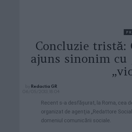
PR
Concluzie tristă
ajuns sinonim cu 
„vi
by
Redactia GR
06/05/2013, 18:04
Recent s-a desfăşurat, la Roma, cea de-
organizat de agenţia „Redattore Sociale”
domeniul comunicării sociale.