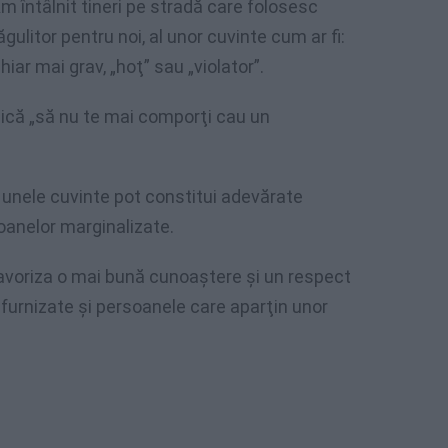
m întâlnit tineri pe stradă care folosesc
ulitor pentru noi, al unor cuvinte cum ar fi:
iar mai grav, „hoţ” sau „violator”.
dică „să nu te mai comporţi cau un
 unele cuvinte pot constitui adevărate
oanelor marginalizate.
 favoriza o mai bună cunoaştere şi un respect
r furnizate şi persoanele care aparţin unor