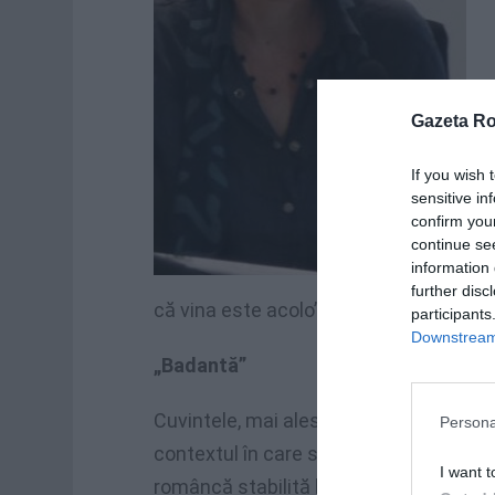
Gazeta R
If you wish 
sensitive in
confirm you
continue se
information 
further disc
că vina este acolo”.
participants
Downstream 
„Badantă”
Cuvintele, mai ales cele care apar în p
Persona
contextul în care sunt folosite. De ace
I want t
româncă stabilită la Roma, care a colab