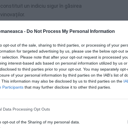
constituit un indiciu sigur în găsirea
vinovaţilor.
„Oamenii de ştiinţă au spus că
nu există
omaneasca -
Do Not Process My Personal Information
ADN românesc sau italian
şi că nu se
to opt-out of the sale, sharing to third parties, or processing of your per
poate deosebi structura ADN-ului în funcţie
formation for targeted advertising by us, please use the below opt-out s
de popor. Fără rezultat: jurnaliştii (nu este
r selection. Please note that after your opt-out request is processed y
cazul meu), au continuat să vorbească
eing interest-based ads based on personal information utilized by us or
disclosed to third parties prior to your opt-out. You may separately opt-
despre ADN românesc, pentru a demonstra
losure of your personal information by third parties on the IAB’s list of
. This information may also be disclosed by us to third parties on the
IA
Participants
that may further disclose it to other third parties.
resă, au o mare greutate, în funcţie de
l Data Processing Opt Outs
eaşi părere este şi Anca Mihai, jurnalistă
o opt-out of the Sharing of my personal data.
orat cu autorii volumului.