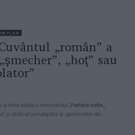
IM PLAN
: Cuvântul „român” a
„şmecher”, „hoţ” sau
olator”
a treia ediţie a seminarului „
Parlare civile
„,
 şi dedicat jurnaliştilor şi operatorilor din