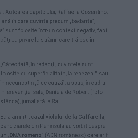
ei. Autoarea capitolului, Raffaella Cosentino,
aliană în care cuvinte precum „badante”,
” sunt folosite într-un context negativ, fapt
i cu privire la străinii care trăiesc în
„Câteodată, în redacţii, cuvintele sunt
folosite cu superficialitate, la repezeală sau
în necunoştinţă de cauză”, a spus, în cadrul
interevenţiei sale, Daniela de Robert (foto
stânga), jurnalistă la Rai.
Ea a amintit cazul
violului de la Caffarella
,
când ziarele din Peninsulă au vorbit despre
un „
DNA romeno
” (ADN românesc) care ar fi