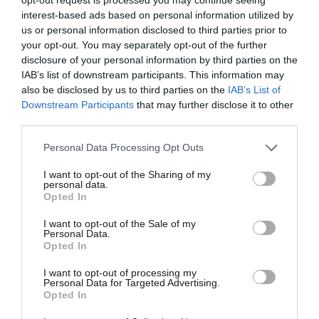
interest-based ads based on personal information utilized by
(prin intermediul unui formular) rezidența actuală și
us or personal information disclosed to third parties prior to
timpul de la care aceasta este efectivă sau, în
your opt-out. You may separately opt-out of the further
disclosure of your personal information by third parties on the
cazurile prevăzute de lege,
să o autocertifice
.
IAB’s list of downstream participants. This information may
also be disclosed by us to third parties on the
IAB’s List of
Dacă susține că nu este rezident în Italia
, în
Downstream Participants
that may further disclose it to other
declarația sau autocertificarea de mai sus, trebuie
third parties.
ca această circumstanță să fie indicată, cu
Personal Data Processing Opt Outs
confirmarea de către persoana controlată a locului
I want to opt-out of the Sharing of my
rezidență temporară sau domiciliu în Italia. Pe baza
personal data.
Opted In
acestei declarații sau auto-certificare, pot fi
I want to opt-out of the Sale of my
efectuate investigații adecvate în primăria de locul
Personal Data.
Opted In
de domiciliu sau de rezidență indicat de partea
interesată, cu posibila aplicare ulterioară sancțiunilor
I want to opt-out of processing my
Personal Data for Targeted Advertising.
pentru
declarații false sau fals în autocertificare
,
Opted In
făcute unui oficial public, inclusiv sancțiunile