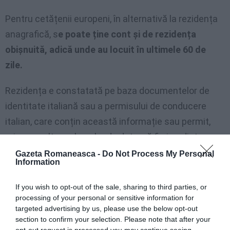
Pentru cetățenii europeni, în alternativă la rezidența
anagrafică, s
e poate ține cont și de rezidența
obișnuită, adică unde au locuit în ultimele 60 de
zile.
Rezidența e constatată pe baza documentelor de
identitate italiană sau a permisului de conducere
italian, care conțin această informație sau permit,
prin consultarea bazelor de date, să fie imediat
verificată. În cazul lipsei acestor documente, a lipsei
Gazeta Romaneasca -
Do Not Process My Personal
Information
indicației rezidenței șoferului, sau în toate cazurile în
care, pentru declarațiile inconsecvente ale persoanei
If you wish to opt-out of the sale, sharing to third parties, or
controlate sau din alte indicații,
există îndoieli cu
processing of your personal or sensitive information for
targeted advertising by us, please use the below opt-out
privire la reședința efectivă
în Italia sau la timpul de
section to confirm your selection. Please note that after your
ședere, partea interesată va fi invitată
să declare
opt-out request is processed you may continue seeing