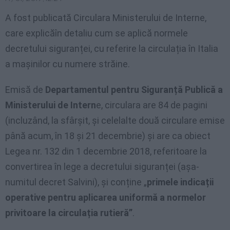
A fost publicată Circulara Ministerului de Interne,
care explicăîn detaliu cum se aplică normele
decretului siguranței, cu referire la circulația în Italia
a mașinilor cu numere străine.
Emisă de
Departamentul pentru Siguranță Publică a
Ministerului de Intern
e, circulara are 84 de pagini
(incluzând, la sfârșit, și celelalte două circulare emise
până acum, în 18 și 21 decembrie) și are ca obiect
Legea nr. 132 din 1 decembrie 2018, referitoare la
convertirea în lege a decretului siguranței (așa-
numitul decret Salvini), și conține „
primele indicații
operative pentru aplicarea uniformă a normelor
privitoare la circulația rutieră”
.