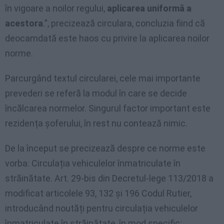
în vigoare a noilor regului,
aplicarea uniformă a
acestora
.”, precizează circulara, concluzia fiind că
deocamdată este haos cu privire la aplicarea noilor
norme.
Parcurgând textul circularei, cele mai importante
prevederi se referă la modul în care se decide
încălcarea normelor. Singurul factor important este
rezidența șoferului, în rest nu contează nimic.
De la început se precizează despre ce norme este
vorba: Circulația vehiculelor înmatriculate în
străinătate. Art. 29-bis din Decretul-lege 113/2018 a
modificat articolele 93, 132 și 196 Codul Rutier,
introducând noutăți pentru circulația vehiculelor
înmatriculate în străinătate, în mod specific: