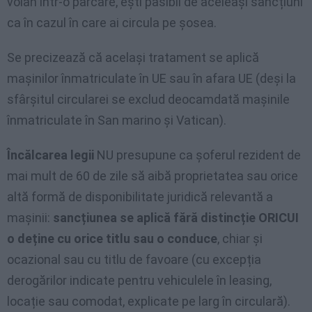
volan într-o parcare, ești pasibil de aceleași sancțiuni
ca în cazul în care ai circula pe șosea.
Se precizează că același tratament se aplică
mașinilor înmatriculate în UE sau în afara UE (deși la
sfârșitul circularei se exclud deocamdată mașinile
înmatriculate în San marino și Vatican).
Încălcarea legii
NU presupune ca șoferul rezident de
mai mult de 60 de zile să aibă proprietatea sau orice
altă formă de disponibilitate juridică relevantă a
mașinii:
sancțiunea se aplică fără distincție ORICUI
o deține cu orice titlu sau o conduce
, chiar și
ocazional sau cu titlu de favoare (cu excepția
derogărilor indicate pentru vehiculele în leasing,
locație sau comodat, explicate pe larg în circulară).