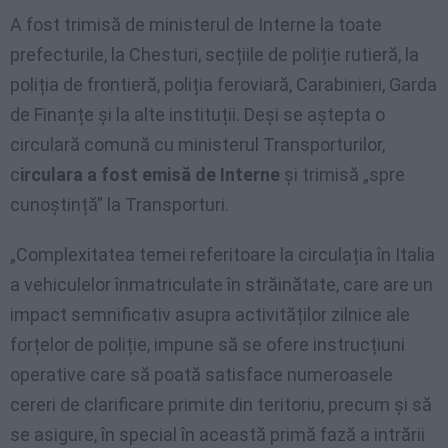
A fost trimisă de ministerul de Interne la toate
prefecturile, la Chesturi, secțiile de poliție rutieră, la
poliția de frontieră, poliția feroviară, Carabinieri, Garda
de Finanțe și la alte instituții. Deși se aștepta o
circulară comună cu ministerul Transporturilor,
c
irculara a fost emisă de Interne
și trimisă „spre
cunoștință” la Transporturi.
„Complexitatea temei referitoare la circulația în Italia
a vehiculelor înmatriculate în străinătate, care are un
impact semnificativ asupra activităților zilnice ale
forțelor de poliție, impune să se ofere instrucțiuni
operative care să poată satisface numeroasele
cereri de clarificare primite din teritoriu, precum și să
se asigure, în special în această primă fază a intrării