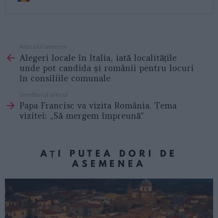
Articolul anterior
See
Alegeri locale în Italia, iată localitățile
more
unde pot candida și românii pentru locuri
în consiliile comunale
Următorul articol
Papa Francisc va vizita România. Tema
vizitei: „Să mergem împreună”
AȚI PUTEA DORI DE
ASEMENEA