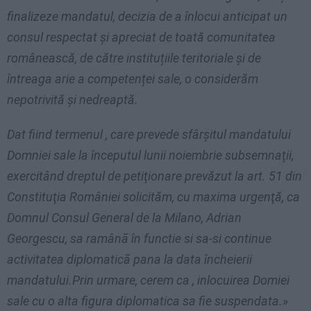
finalizeze mandatul, decizia de a înlocui anticipat un
consul respectat şi apreciat de toată comunitatea
românească, de către instituțiile teritoriale și de
întreaga arie a competenței sale, o considerăm
nepotrivită şi nedreaptă.
Dat fiind termenul , care prevede sfârșitul mandatului
Domniei sale la începutul lunii noiembrie subsemnaţii,
exercitând dreptul de petiţionare prevăzut la art. 51 din
Constituţia României solicităm, cu maxima urgenţă, ca
Domnul Consul General de la Milano, Adrian
Georgescu, sa ramânã în functie si sa-si continue
activitatea diplomaticã pana la data încheierii
mandatului.Prin urmare, cerem ca , inlocuirea Domiei
sale cu o alta figura diplomatica sa fie suspendata.»