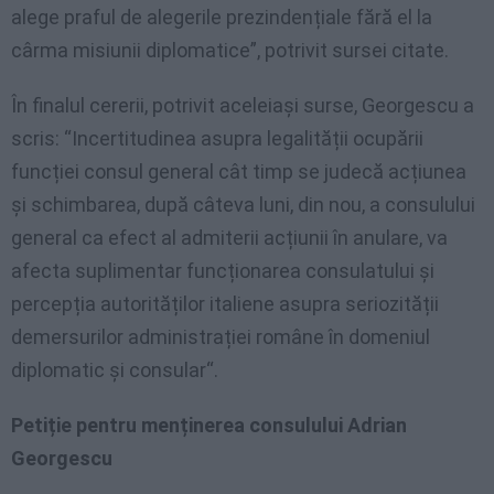
alege praful de alegerile prezindențiale fără el la
cârma misiunii diplomatice”, potrivit sursei citate.
În finalul cererii, potrivit aceleiași surse, Georgescu a
scris: “Incertitudinea asupra legalității ocupării
funcției consul general cât timp se judecă acțiunea
și schimbarea, după câteva luni, din nou, a consulului
general ca efect al admiterii acțiunii în anulare, va
afecta suplimentar funcționarea consulatului și
percepția autorităților italiene asupra seriozității
demersurilor administrației române în domeniul
diplomatic și consular“.
Petiție pentru menținerea consulului Adrian
Georgescu