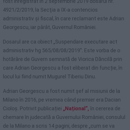
fost înregistrat în 2 septembrie 2019 dosarul nr.
4921/2/2019, la Secţia a IX-a contencios
administrativ şi fiscal, în care reclamant este Adrian
Georgescu, iar pârât, Guvernul României.
Dosarul are ca obiect „Suspendare executare act
administrativ hg 565/08/08/2019”. Este vorba de o
hotărâre de Guvern semnată de Viorica Dăncilă prin
care Adrian Georgescu a fost eliberat din funcție, în
locul lui fiind numit Mugurel Tiberiu Dinu.
Adrian Georgescu a fost numit șef al misiunii de la
Milano în 2016, pe vremea când premier era Dacian
Cioloș. Potrivit publicației
„Național”,
în cererea de
chemare în judecată a Guvernului României, consulul
de la Milano a scris 14 pagini, despre „cum se va