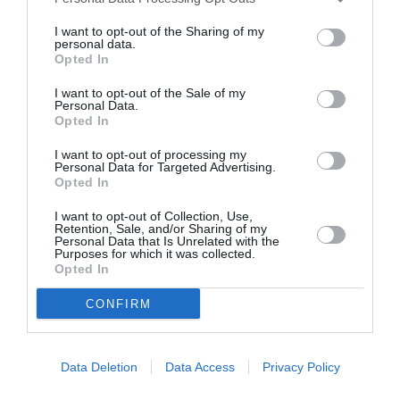
În ceea ce priveşte activitatea Consulului Georgescu,
I want to opt-out of the Sharing of my
comunitatea romănească din Lombardia şi Trentino
personal data.
Opted In
Alto Adige, poate atesta modul distinct şi diplomatic
I want to opt-out of the Sale of my
prin care acesta a reprezentat interesele Guvernului
Personal Data.
Opted In
Romăniei, dar şi ale întregii comunităţi.
I want to opt-out of processing my
Personal Data for Targeted Advertising.
Excelenta Sa, a stiut să colaboreze în mod corect și
Opted In
echitabil cu toate asociațiile românești, implicând
I want to opt-out of Collection, Use,
întreaga echipă consulară în proiectele sociale și
Retention, Sale, and/or Sharing of my
Personal Data that Is Unrelated with the
culturale , chiar si sprijinind individual cetățeni în
Purposes for which it was collected.
Opted In
situații de urgență sau în dificultate. Acesta a ştiut, de
asemenea, să ne reprezinte cu stil şi eleganţă, în fața
CONFIRM
instituţiilor italiene, consolidând printre altele relaţiile
interculturale şi respectul dintre cele două comunităţi.
Data Deletion
Data Access
Privacy Policy