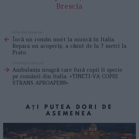
Brescia
Articolul anterior
See
Încă un român mort la muncă în Italia.
more
Repara un acoperiș, a căzut de la 7 metri la
Prato
Următorul articol
Ambulanța neagră care fură copii îi sperie
pe românii din Italia. «TINETI-VA COPIII
STRANS APROAPE!!!!!»
AȚI PUTEA DORI DE
ASEMENEA