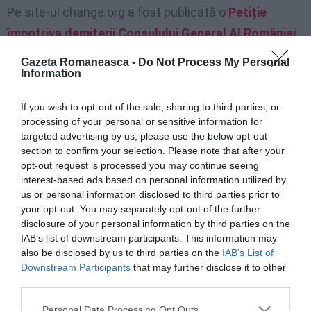
Pe site-ul change.org a fost publicată o
Petiție
împotriva demiterii Consulului General Al României
din Milano
, semnată până acum de 49 de persoane.
Gazeta Romaneasca -
Do Not Process My Personal
Information
În petiție se spune:
If you wish to opt-out of the sale, sharing to third parties, or
processing of your personal or sensitive information for
«C
omunitatea Românească din Milano şi Lombardia a
targeted advertising by us, please use the below opt-out
ajuns la cunostința faptului că, Domnul Adrian
section to confirm your selection. Please note that after your
Georgescu ,Consul General al României de la Milano, îşi
opt-out request is processed you may continue seeing
interest-based ads based on personal information utilized by
va încheia mandatul cu un an şi trei luni înainte
us or personal information disclosed to third parties prior to
deoarece , în locul Domniei sale , a fost propus un alt
your opt-out. You may separately opt-out of the further
disclosure of your personal information by third parties on the
consul. Nu cunoastem care este motivul real si nici
IAB’s list of downstream participants. This information may
care sunt argumentele care stau la baza deciziei
also be disclosed by us to third parties on the
IAB’s List of
Downstream Participants
that may further disclose it to other
Ministerului, decizie pe care noi o consideram oricum
third parties.
nedreptă.
Personal Data Processing Opt Outs