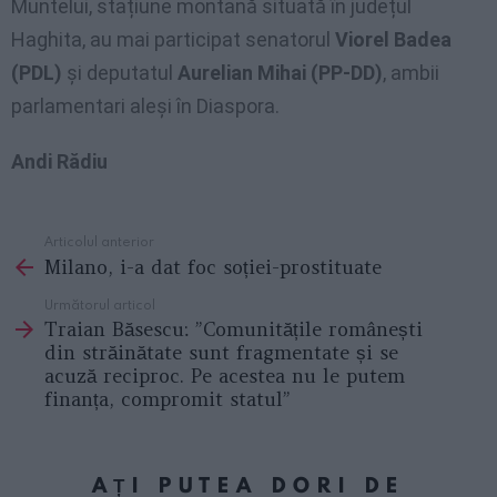
Muntelui, stațiune montană situată în județul
Haghita, au mai participat senatorul
Viorel Badea
(PDL)
și deputatul
Aurelian Mihai (PP-DD)
, ambii
parlamentari aleși în Diaspora.
Andi Rădiu
Articolul anterior
See
Milano, i-a dat foc soției-prostituate
more
Următorul articol
Traian Băsescu: ”Comunitățile românești
din străinătate sunt fragmentate și se
acuză reciproc. Pe acestea nu le putem
finanța, compromit statul”
AȚI PUTEA DORI DE