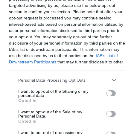
targeted advertising by us, please use the below opt-out
program educațional în afara granițelor. În cazul
section to confirm your selection. Please note that after your
dumneavoastră, în Italia, să extindem programul
opt-out request is processed you may continue seeing
LCCR și ca noutate, încurajarea apariției
interest-based ads based on personal information utilized by
us or personal information disclosed to third parties prior to
institutelor școlare particulare, înființate în
your opt-out. You may separately opt-out of the further
limitele legislației statelor gazdă și
disclosure of your personal information by third parties on the
IAB’s list of downstream participants. This information may
subvenționate de statul român.
also be disclosed by us to third parties on the
IAB’s List of
Downstream Participants
that may further disclose it to other
Inclusiv ministrul Criatian David a venit cu proiectul
third parties.
”repatrierii voluntare”. L-ați copiat?
Personal Data Processing Opt Outs
Nici vorbă de așa ceva. Noi avem concret acest
I want to opt-out of the Sharing of my
personal data.
proiect, timpi, idei, mod de subvenționare. Ca să vă
Opted In
dau în anteprima o caracteristică a proiectului, vom
I want to opt-out of the Sale of my
Personal Data.
ajuta doar pe cei care pot dovedi că au locuit și au
Opted In
avut o activitate pe teritoriul altui stat, timp de minim
I want to opt-out of processing my