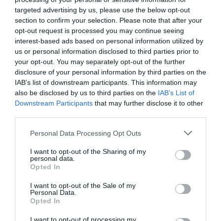
Cuplul, a doua zi, a mers la clinica pentru naștere, dar
targeted advertising by us, please use the below opt-out
după cezariană a fost evident că bebelușul nu dădea
section to confirm your selection. Please note that after your
semne de viață.
opt-out request is processed you may continue seeing
interest-based ads based on personal information utilized by
us or personal information disclosed to third parties prior to
În acel moment, părintele a raportat faptele
your opt-out. You may separately opt-out of the further
carabinierilor Maddaloni care au demarat ancheta,
disclosure of your personal information by third parties on the
IAB’s list of downstream participants. This information may
care speră să facă lumină în această poveste tristă.
also be disclosed by us to third parties on the
IAB’s List of
Downstream Participants
that may further disclose it to other
MOARTE SUBITA
VACCINARE ITALIA
third parties.
Articolul anterior
See
Personal Data Processing Opt Outs
Apel către românii din provincia Latina:
more
«Vaccinaţi-vă!»
I want to opt-out of the Sharing of my
personal data.
Opted In
Următorul articol
Toscana, român ars de viu în rulota în care
I want to opt-out of the Sale of my
locuia. ”Era un om frumos”
Personal Data.
Opted In
I want to opt-out of processing my