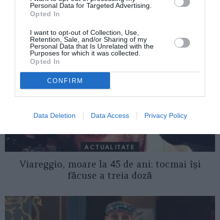
Personal Data for Targeted Advertising.
AȚI PUTEA DORI DE
Opted In
ASEMENEA
I want to opt-out of Collection, Use,
Retention, Sale, and/or Sharing of my
Personal Data that Is Unrelated with the
Purposes for which it was collected.
Opted In
CONFIRM
Data Deletion
Data Access
Privacy Policy
ACTUALITATE
Viareggio, moare la 45 de ani: tocmai își
făcuse a treia doză