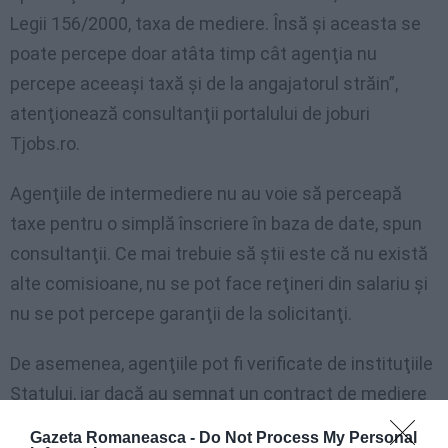
Legii 156/2000, taxa de mediere. Însă şi aceasta se
poate percepe doar atâta timp cât agenţia nu
percepe aceeaşi taxă şi de la angajatorul străin”,
atenţionează consultanţii portalului de joburi
Tjobs.ro.
Agenţiile de intermediere nu au voie să perceapă
taxe pentru o simplă înscriere în baza de date, spun
consultanţii. Ce mai trebuie să ştii este că nu există
alte comisioane, nu se pot face reţineri din salariu şi
nu se pot percepe garanţii de la solicitanţi.
De asemenea, agenţiile pot fi verificate de instituţiile
Statului, iar dacă au semnat un contract de mediere
cu un aplicant, au obligaţia să prezinte la control şi
Gazeta Romaneasca -
Do Not Process My Personal