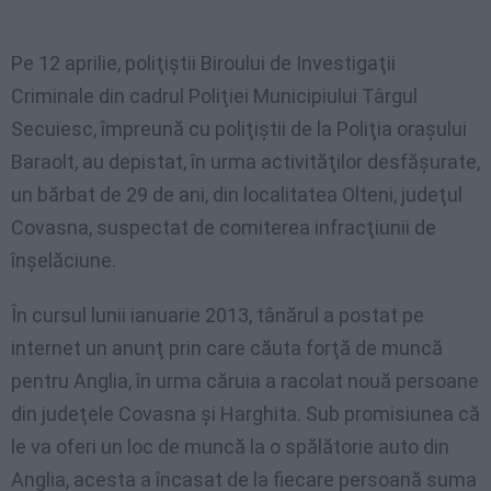
Pe 12 aprilie, poliţiştii Biroului de Investigaţii
Criminale din cadrul Poliţiei Municipiului Târgul
Secuiesc, împreună cu poliţiştii de la Poliţia oraşului
Baraolt, au depistat, în urma activităţilor desfăşurate,
un bărbat de 29 de ani, din localitatea Olteni, judeţul
Covasna, suspectat de comiterea infracţiunii de
înşelăciune.
În cursul lunii ianuarie 2013, tânărul a postat pe
internet un anunţ prin care căuta forţă de muncă
pentru Anglia, în urma căruia a racolat nouă persoane
din judeţele Covasna şi Harghita. Sub promisiunea că
le va oferi un loc de muncă la o spălătorie auto din
Anglia, acesta a încasat de la fiecare persoană suma