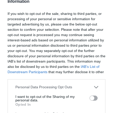
un contract încheiat cu angajatorul din străinătate.
Information
Conform procedurilor legale, agenţiile trebuie să aibă
If you wish to opt-out of the sale, sharing to third parties, or
în original sau în copie mai multe acte ale
processing of your personal or sensitive information for
aplicantului: act de identitate, paşaport, carnetul de
targeted advertising by us, please use the below opt-out
section to confirm your selection. Please note that after your
muncă, certificatul de cazier judiciar, certificatul de
opt-out request is processed you may continue seeing
sănătate. Nu poţi să semnezi un contract de
interest-based ads based on personal information utilized by
us or personal information disclosed to third parties prior to
mediere cu o agenţie fără să ţi se ceară aceste
your opt-out. You may separately opt-out of the further
documente.
disclosure of your personal information by third parties on the
IAB’s list of downstream participants. This information may
Potrivit consultanţilor Tjobs, singurele costuri
also be disclosed by us to third parties on the
IAB’s List of
Downstream Participants
that may further disclose it to other
suplimentare care mai pot fi percepute aplicantului
third parties.
selectat pentru angajare sunt cele legate de
Personal Data Processing Opt Outs
traducerile documentelor, pentru rezervările biletelor
I want to opt-out of the Sharing of my
de transport sau pentru rezervarea cazării.
personal data.
Opted In
„Atenţie, însă, aplicanţii trebuie să verifice dacă ele