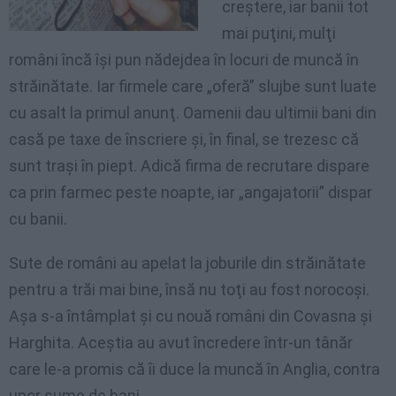
creştere, iar banii tot
mai puţini, mulţi
români încă îşi pun nădejdea în locuri de muncă în
străinătate. Iar firmele care „oferă” slujbe sunt luate
cu asalt la primul anunţ. Oamenii dau ultimii bani din
casă pe taxe de înscriere şi, în final, se trezesc că
sunt traşi în piept. Adică firma de recrutare dispare
ca prin farmec peste noapte, iar „angajatorii” dispar
cu banii.
Sute de români au apelat la joburile din străinătate
pentru a trăi mai bine, însă nu toţi au fost norocoşi.
Aşa s-a întâmplat şi cu nouă români din Covasna şi
Harghita. Aceştia au avut încredere într-un tânăr
care le-a promis că îi duce la muncă în Anglia, contra
unor sume de bani.