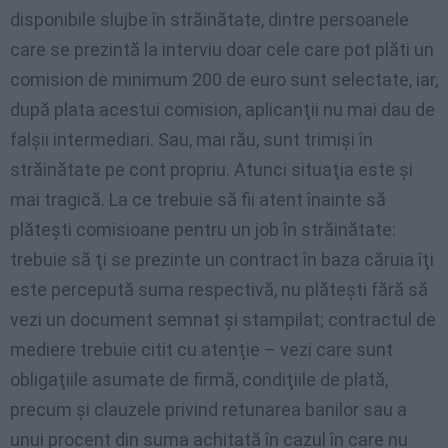
disponibile slujbe în străinătate, dintre persoanele
care se prezintă la interviu doar cele care pot plăti un
comision de minimum 200 de euro sunt selectate, iar,
după plata acestui comision, aplicanţii nu mai dau de
falşii intermediari. Sau, mai rău, sunt trimişi în
străinătate pe cont propriu. Atunci situaţia este şi
mai tragică. La ce trebuie să fii atent înainte să
plăteşti comisioane pentru un job în străinătate:
trebuie să ţi se prezinte un contract în baza căruia îţi
este percepută suma respectivă, nu plăteşti fără să
vezi un document semnat şi stampilat; contractul de
mediere trebuie citit cu atenţie – vezi care sunt
obligaţiile asumate de firmă, condiţiile de plată,
precum şi clauzele privind retunarea banilor sau a
unui procent din suma achitată în cazul în care nu