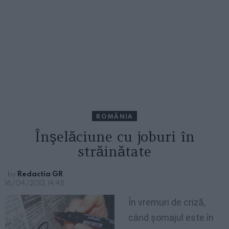
ROMÂNIA
Înşelăciune cu joburi în
străinătate
by
Redactia GR
16/04/2013, 14:48
În vremuri de criză,
când şomajul este în