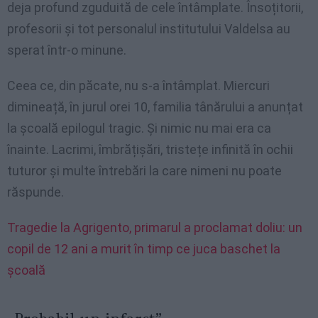
deja profund zguduită de cele întâmplate. Însoțitorii,
profesorii și tot personalul institutului Valdelsa au
sperat într-o minune.
Ceea ce, din păcate, nu s-a întâmplat. Miercuri
dimineață, în jurul orei 10, familia tânărului a anunțat
la școală epilogul tragic. Și nimic nu mai era ca
înainte. Lacrimi, îmbrățișări, tristețe infinită în ochii
tuturor și multe întrebări la care nimeni nu poate
răspunde.
Tragedie la Agrigento, primarul a proclamat doliu: un
copil de 12 ani a murit în timp ce juca baschet la
școală