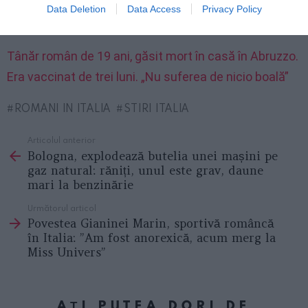
Familia lui cere acum explicații: băiatul era sănătos,
Data Deletion
Data Access
Privacy Policy
nu a suferit niciodată de vreo boală.
Tânăr român de 19 ani, găsit mort în casă în Abruzzo.
Era vaccinat de trei luni. „Nu suferea de nicio boală”
ROMANI IN ITALIA
STIRI ITALIA
Articolul anterior
See
Bologna, explodează butelia unei mașini pe
more
gaz natural: răniți, unul este grav, daune
mari la benzinărie
Următorul articol
Povestea Gianinei Marin, sportivă româncă
în Italia: ”Am fost anorexică, acum merg la
Miss Univers”
AȚI PUTEA DORI DE