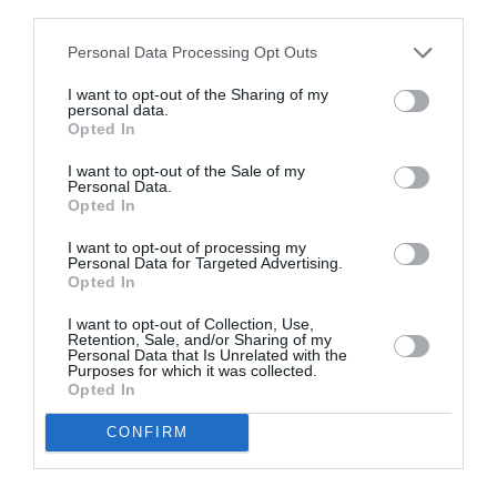
third parties.
Imediată a fost și intervenția
Misericordia di
Personal Data Processing Opt Outs
Castelfiorentino
, care a folosit defibrilatorul.
I want to opt-out of the Sharing of my
personal data.
La fața locului s-a deplasat și o mașină medicală
Opted In
trimisă de 118 care l-a preluat pe băiat și l-a urcat în
I want to opt-out of the Sale of my
ambulanța aeriană, care între timp aterizase pe
Personal Data.
Opted In
terenul de sport de lângă institut, datorită și
I want to opt-out of processing my
ajutorului polițiștilor municipali care au favorizat
Personal Data for Targeted Advertising.
Opted In
operațiunile.
I want to opt-out of Collection, Use,
Retention, Sale, and/or Sharing of my
Apoi cursa către spitalul Careggi unde tânărul a fost
Personal Data that Is Unrelated with the
Purposes for which it was collected.
internat cu prognostic rezervat. S-a zbătut toată
Opted In
noaptea, dar inima lui, deși tânără, nu a mai început
CONFIRM
să bată niciodată.