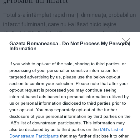
„Probabil un infarct”
Totul s-a întâmplat rapid marți dimineața, probabil un
infarct fulminant, care nu i-a lăsat nicio ieșire
tânărului. Tânărul de 17 ani, care urma clasa 1A a
Institutului tehnic și economic „Erinques” din
Gazeta Romaneasca -
Do Not Process My Personal
Information
Castelfiorentino, se afla în banca sa la prima oră a
dimineții, când a căzut brusc de pe scaun și s-a
If you wish to opt-out of the sale, sharing to third parties, or
processing of your personal or sensitive information for
prăbușit.
targeted advertising by us, please use the below opt-out
section to confirm your selection. Please note that after your
Fără cuvinte, fără apeluri de ajutor. Băiatul nu a avut
opt-out request is processed you may continue seeing
timp să explice ce i se întâmplă. Profesorul a activat
interest-based ads based on personal information utilized by
us or personal information disclosed to third parties prior to
imediat serviciile de urgență în timp ce colegii lui
your opt-out. You may separately opt-out of the further
priveau neputincioși.
disclosure of your personal information by third parties on the
IAB’s list of downstream participants. This information may
also be disclosed by us to third parties on the
IAB’s List of
Un colaborator al școlii cu alți profesori s-a repezit și
Downstream Participants
that may further disclose it to other
a încercat imediat să-l resusciteze pe tânăr.