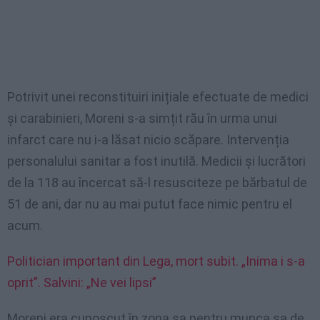
Potrivit unei reconstituiri inițiale efectuate de medici
și carabinieri, Moreni s-a simțit rău în urma unui
infarct care nu i-a lăsat nicio scăpare. Intervenția
personalului sanitar a fost inutilă. Medicii și lucrători
de la 118 au încercat să-l resusciteze pe bărbatul de
51 de ani, dar nu au mai putut face nimic pentru el
acum.
Politician important din Lega, mort subit. „Inima i s-a
oprit”. Salvini: „Ne vei lipsi”
Moreni era cunoscut în zona sa pentru munca sa de