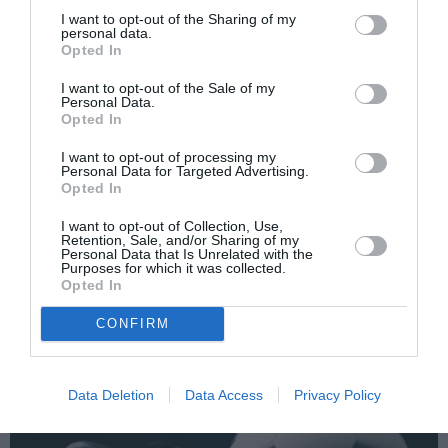
I want to opt-out of the Sharing of my
MOARTE SUBITA
personal data.
Opted In
Articolul anterior
See
I want to opt-out of the Sale of my
„Vaccinurile au provocat daune la nivel
more
Personal Data.
mondial.” Dezlănțuirea profesorului în fața
Opted In
Ministrului Sănătății (VIDEO)
I want to opt-out of processing my
Următorul articol
Personal Data for Targeted Advertising.
Opted In
Veneția, femeie ucisă de soț cu o sticlă de
vin spumant, crima a avut loc în fața unuia
I want to opt-out of Collection, Use,
dintre copii
Retention, Sale, and/or Sharing of my
Personal Data that Is Unrelated with the
Purposes for which it was collected.
Opted In
AȚI PUTEA DORI DE
CONFIRM
ASEMENEA
Data Deletion
Data Access
Privacy Policy