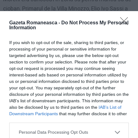
cioban. Primarul de la Villa Minozzo, Elio Ivo Sassi a
făcut cunoscut că, odată cu dispariția lui Moreni, s-a
Gazeta Romaneasca -
Do Not Process My Personal
dus ultimul cioban din zonă, ultima persoană care-și
Information
mai ducea turma la pășunat pe munți, dedicându-se
If you wish to opt-out of the sale, sharing to third parties, or
cu pasiune creșterii oilor.
processing of your personal or sensitive information for
targeted advertising by us, please use the below opt-out
Alberto Moreni nu era căsătorit și locuia în casa
section to confirm your selection. Please note that after your
opt-out request is processed you may continue seeing
familiei din Sologno, unde conducea ferma familiei,
interest-based ads based on personal information utilized by
asistându-și și mama în vârstă de 92 de ani. De
us or personal information disclosed to third parties prior to
your opt-out. You may separately opt-out of the further
asemenea, lasă în urmă trei frați: Carlo, Gianni și
disclosure of your personal information by third parties on the
Verardo, relatează
www.today.it
IAB’s list of downstream participants. This information may
also be disclosed by us to third parties on the
IAB’s List of
Moarte subită la Bari, Giosuè avea doar 14 ani.
Downstream Participants
that may further disclose it to other
third parties.
„Pierderea unui copil este cel mai dureros eveniment
pe care îl poate trăi o ființă umană”
Personal Data Processing Opt Outs